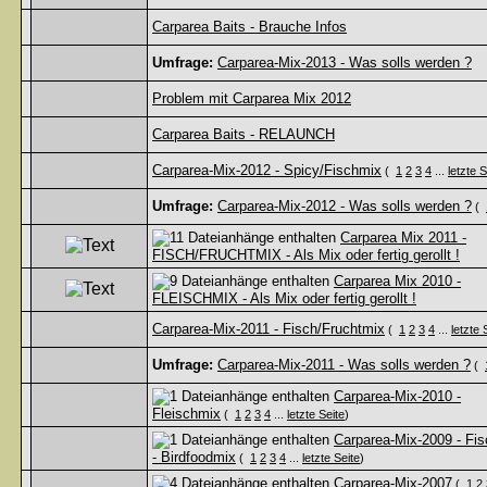
Carparea Baits - Brauche Infos
Umfrage:
Carparea-Mix-2013 - Was solls werden ?
Problem mit Carparea Mix 2012
Carparea Baits - RELAUNCH
Carparea-Mix-2012 - Spicy/Fischmix
(
1
2
3
4
...
letzte S
Umfrage:
Carparea-Mix-2012 - Was solls werden ?
(
Carparea Mix 2011 -
FISCH/FRUCHTMIX - Als Mix oder fertig gerollt !
Carparea Mix 2010 -
FLEISCHMIX - Als Mix oder fertig gerollt !
Carparea-Mix-2011 - Fisch/Fruchtmix
(
1
2
3
4
...
letzte 
Umfrage:
Carparea-Mix-2011 - Was solls werden ?
(
Carparea-Mix-2010 -
Fleischmix
(
1
2
3
4
...
letzte Seite
)
Carparea-Mix-2009 - Fi
- Birdfoodmix
(
1
2
3
4
...
letzte Seite
)
Carparea-Mix-2007
(
1
2