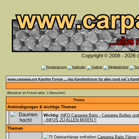
Copyright © 2006 - 2026 c
www.carparea.org Karpfen Forum ... das Karpfenforum für alles rund um`s Karp
(Benutzer im Forum aktiv: 1 Besucher)
Thema
Ankündigungen & wichtige Themen
Wichtig:
INFO Carparea Baits - Carparea Boilies un
- INFOS ZU ALLEN MIXEN !!
Themen
Carparea Baits Fänge