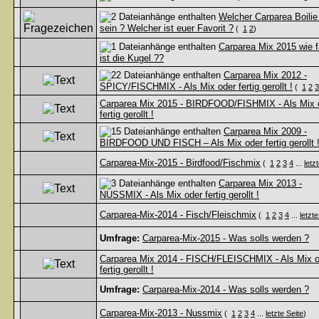
Welcher Carparea Boilie 
sein ? Welcher ist euer Favorit ?
(
1
2
)
Carparea Mix 2015 wie f
ist die Kugel ??
Carparea Mix 2012 -
SPICY/FISCHMIX - Als Mix oder fertig gerollt !
(
1
2
3
Carparea Mix 2015 - BIRDFOOD/FISHMIX - Als Mix 
fertig gerollt !
Carparea Mix 2009 -
BIRDFOOD UND FISCH – Als Mix oder fertig gerollt 
Carparea-Mix-2015 - Birdfood/Fischmix
(
1
2
3
4
...
letz
Carparea Mix 2013 -
NUSSMIX - Als Mix oder fertig gerollt !
Carparea-Mix-2014 - Fisch/Fleischmix
(
1
2
3
4
...
letzte
Umfrage:
Carparea-Mix-2015 - Was solls werden ?
Carparea Mix 2014 - FISCH/FLEISCHMIX - Als Mix o
fertig gerollt !
Umfrage:
Carparea-Mix-2014 - Was solls werden ?
Carparea-Mix-2013 - Nussmix
(
1
2
3
4
...
letzte Seite
)