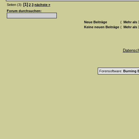
[1]
Seiten (3):
2
3
nächste »
Forum durchsuchen:
Neue Beiträge
(
Mehr als 
Keine neuen Beiträge
(
Mehr als 
Datensc
Forensoftware:
Burning B