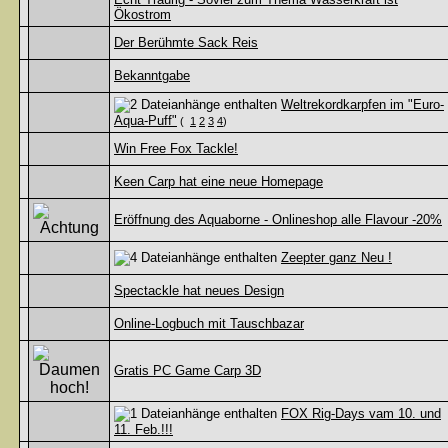
Ökostrom
Der Berühmte Sack Reis
Bekanntgabe
Weltrekordkarpfen im "Euro-
Aqua-Puff"
(
1
2
3
4
)
Win Free Fox Tackle!
Keen Carp hat eine neue Homepage
Eröffnung des Aquaborne - Onlineshop alle Flavour -20%
Zeepter ganz Neu !
Spectackle hat neues Design
Online-Logbuch mit Tauschbazar
Gratis PC Game Carp 3D
FOX Rig-Days vam 10. und
11. Feb.!!!