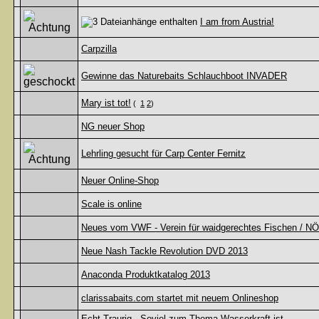
I am from Austria!
Carpzilla
Gewinne das Naturebaits Schlauchboot INVADER
Mary ist tot!
(
1
2
)
NG neuer Shop
Lehrling gesucht für Carp Center Fernitz
Neuer Online-Shop
Scale is online
Neues vom VWF - Verein für waidgerechtes Fischen / NÖ
Neue Nash Tackle Revolution DVD 2013
Anaconda Produktkatalog 2013
clarissabaits.com startet mit neuem Onlineshop
Echt Traurig - Soviel zum Thema Wasserkraft ist