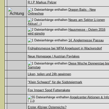
R.I.P Markus Pelzer
Dragon Baits - New
Onlineshop
Neues am Sektor Li-ionen
Akkus! :-)
Hausmesse - Ostern 2016
wird günstig
14. Anglermesse Passau
Frühjahrsmesse bei WFM Angelsport in Wackersdorf
Neue Homepage / Austrian Paylakes
Diese Woche Donnerstag bi
Samstag
Liken, teilen und 24h gewinnen
"Klein Schwarzl" für die Südsteiermark
Fox Impact Spod Futterrakete
Angelcenter Aktionen & Inf
(
1
2
)
Erster 40ziger Österreichs?