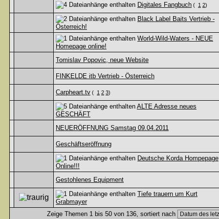
Digitales Fangbuch
(
1
2
)
Black Label Baits Vertrieb -
Österreich!
World-Wild-Waters - NEUE
Homepage online!
Tomislav Popovic, neue Website
FINKELDE itb Vertrieb - Österreich
Carpheart.tv
(
1
2
3
)
ALTE Adresse neues
GESCHÄFT
NEUERÖFFNUNG Samstag 09.04.2011
Geschäftseröffnung
Deutsche Korda Hompepage
Online!!!
Gestohlenes Equipment
Tiefe trauern um Kurt
Grabmayer
Zeige Themen 1 bis 50 von 136, sortiert nach