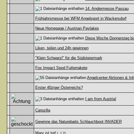
14. Anglermesse Passau
Frühjahrsmesse bei WFM Angelsport in Wackersdorf
Neue Homepage / Austrian Paylakes
Diese Woche Donnerstag b
Liken, teilen und 24h gewinnen
"Klein Schwarzl" für die Südsteiermark
Fox Impact Spod Futterrakete
Angelcenter Aktionen & Inf
Erster 40ziger Österreichs?
I am from Austria!
Carpzilla
Gewinne das Naturebaits Schlauchboot INVADER
Mary ist tot!
(
1
2
)