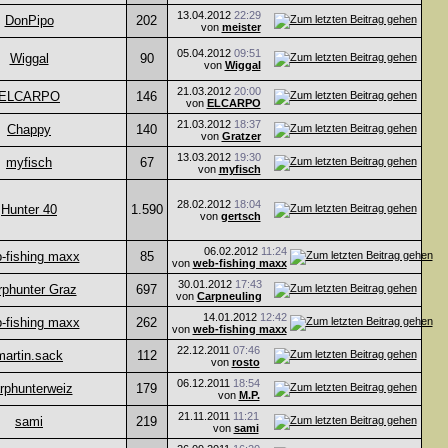
13.04.2012
22:29
DonPipo
202
von
meister
05.04.2012
09:51
Wiggal
90
von
Wiggal
21.03.2012
20:00
ELCARPO
146
von
ELCARPO
21.03.2012
18:37
Chappy
140
von
Gratzer
13.03.2012
19:30
myfisch
67
von
myfisch
28.02.2012
18:04
Hunter 40
1.590
von
gertsch
06.02.2012
11:24
-fishing maxx
85
von
web-fishing maxx
30.01.2012
17:43
rphunter Graz
697
von
Carpneuling
14.01.2012
12:42
-fishing maxx
262
von
web-fishing maxx
22.12.2011
07:46
martin.sack
112
von
rosto
06.12.2011
18:54
rphunterweiz
179
von
M.P.
21.11.2011
11:21
sami
219
von
sami