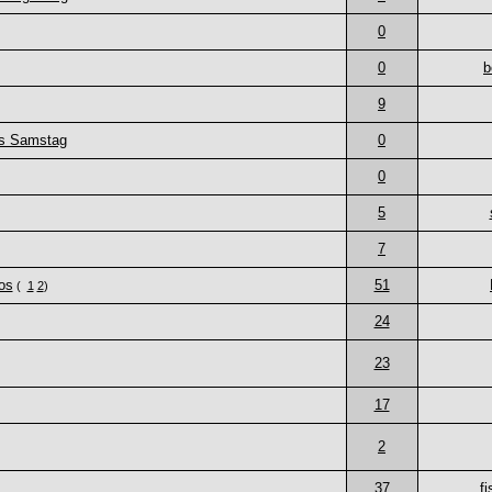
0
0
b
9
is Samstag
0
0
5
7
os
51
(
1
2
)
24
23
17
2
37
f