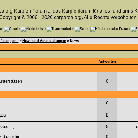
Copyright © 2006 - 2026 carparea.org. Alle Rechte vorbehalten.
fenangeln !
»
News und Veranstaltungen
» News
Antworten
unterstützen
0
6
hop
0
kus! :-)
5
rd günstig
0