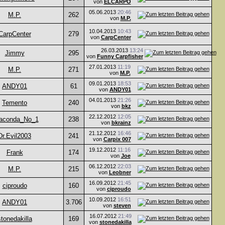
von
ELCARPO
05.06.2013
20:46
M.P.
262
von
M.P.
10.04.2013
10:43
CarpCenter
279
von
CarpCenter
26.03.2013
13:24
Jimmy
295
von
Funny Carpfisher
27.01.2013
11:19
M.P.
271
von
M.P.
09.01.2013
18:53
ANDY01
61
von
ANDY01
04.01.2013
21:26
Temento
240
von
bkz
22.12.2012
12:05
aconda_No_1
238
von
bkrainz
21.12.2012
16:46
Dr.Evil2003
241
von
Carpix 007
19.12.2012
11:16
Frank
174
von
Joe
06.12.2012
22:03
M.P.
215
von
Leobner
16.09.2012
21:45
ciproudo
160
von
ciproudo
10.09.2012
16:51
ANDY01
3.706
von
steven
16.07.2012
21:49
stonedakilla
169
von
stonedakilla