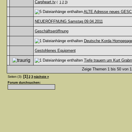
Carpheart.tv
(
1
2
3
)
ALTE Adresse neues GES
NEUERÖFFNUNG Samstag 09.04.2011
Geschäftseröffnung
Deutsche Korda Hompepage 
Gestohlenes Equipment
Tiefe trauern um Kurt Grab
Zeige Themen 1 bis 50 von 13
[1]
Seiten (3):
2
3
nächste »
Forum durchsuchen: