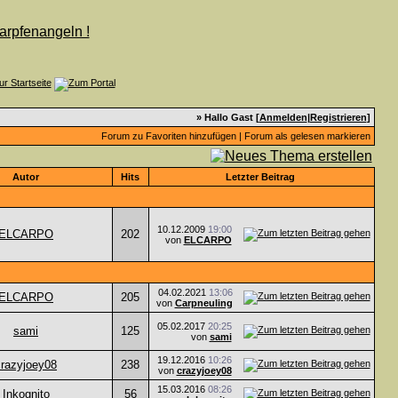
» Hallo Gast [
Anmelden
|
Registrieren
]
Forum zu Favoriten hinzufügen
|
Forum als gelesen markieren
Autor
Hits
Letzter Beitrag
10.12.2009
19:00
ELCARPO
202
von
ELCARPO
04.02.2021
13:06
ELCARPO
205
von
Carpneuling
05.02.2017
20:25
sami
125
von
sami
19.12.2016
10:26
crazyjoey08
238
von
crazyjoey08
15.03.2016
08:26
Inkognito
56