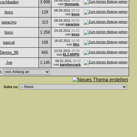
26.09.2011
16:20
kochbaden
3.908
von
thomask.
08.09.2011
20:23
boss
129
von
boss
08.04.2011
09:50
paracino
113
von
paracino
24.03.2011
23:22
boss
1.259
von
boss
18.02.2011
16:36
pascal
158
von
Nitz
13.01.2011
20:29
Dennis_86
665
von
ELCARPO
06.01.2011
19:20
Joe
1.145
von
karpfencrack
e,
Gehe zu: