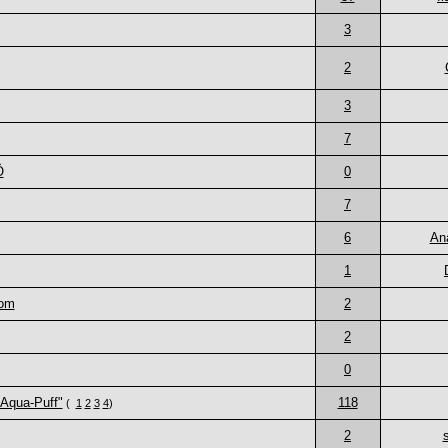
3
2
3
7
Ö
0
7
6
An
1
rom
2
2
0
-Aqua-Puff"
118
(
1
2
3
4
)
2