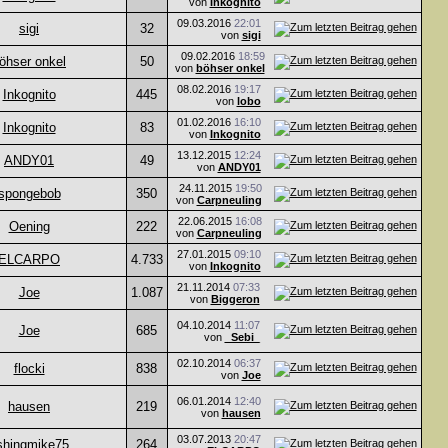
von
Inkognito
09.03.2016
22:01
sigi
32
von
sigi
09.02.2016
18:59
öhser onkel
50
von
böhser onkel
08.02.2016
19:17
Inkognito
445
von
lobo
01.02.2016
16:10
Inkognito
83
von
Inkognito
13.12.2015
12:24
ANDY01
49
von
ANDY01
24.11.2015
19:50
spongebob
350
von
Carpneuling
22.06.2015
16:08
Oening
222
von
Carpneuling
27.01.2015
09:10
ELCARPO
4.733
von
Inkognito
21.11.2014
07:33
Joe
1.087
von
Biggeron
04.10.2014
11:07
Joe
685
von
_Sebi_
02.10.2014
06:37
flocki
838
von
Joe
06.01.2014
12:40
hausen
219
von
hausen
03.07.2013
20:47
ishingmike75
264