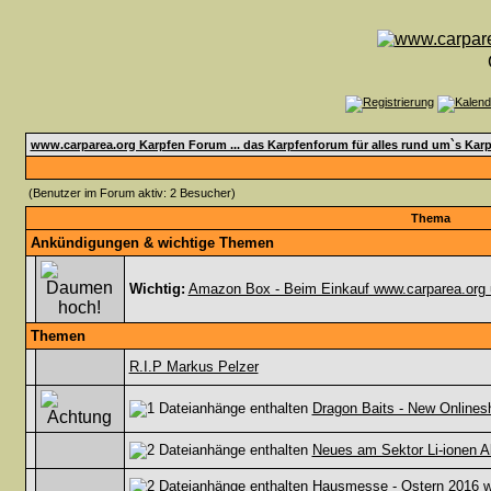
www.carparea.org Karpfen Forum ... das Karpfenforum für alles rund um`s Karp
(Benutzer im Forum aktiv: 2 Besucher)
Thema
Ankündigungen & wichtige Themen
Wichtig:
Amazon Box - Beim Einkauf www.carparea.org 
Themen
R.I.P Markus Pelzer
Dragon Baits - New Onlines
Neues am Sektor Li-ionen Ak
Hausmesse - Ostern 2016 wi