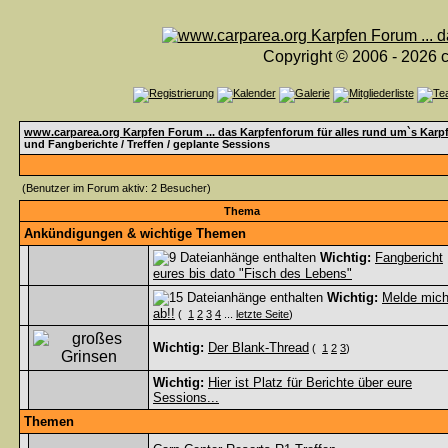
Copyright © 2006 - 2026 c
www.carparea.org Karpfen Forum ... das Karpfenforum für alles rund um`s Karp
und Fangberichte / Treffen / geplante Sessions
(Benutzer im Forum aktiv: 2 Besucher)
Thema
Ankündigungen & wichtige Themen
Wichtig:
Fangbericht
eures bis dato "Fisch des Lebens"
Wichtig:
Melde mic
ab!!
(
1
2
3
4
...
letzte Seite
)
Wichtig:
Der Blank-Thread
(
1
2
3
)
Wichtig:
Hier ist Platz für Berichte über eure
Sessions...
Themen