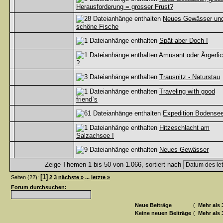
Herausforderung = grosser Frust?
Neues Gewässer un
schöne Fische
Spät aber Doch !
Amüsant oder Ärgerli
?
Trausnitz - Naturstau
Traveling with good
friend`s
Expedition Bodense
Hitzeschlacht am
Salzachsee !
Neues Gewässer
Zeige Themen 1 bis 50 von 1.066, sortiert nach
[1]
Seiten (22):
2
3
nächste »
...
letzte »
Forum durchsuchen:
Neue Beiträge
(
Mehr als 
Keine neuen Beiträge
(
Mehr als 