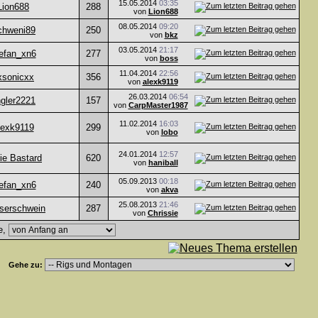
15.05.2014
03:35
Lion688
288
von
Lion688
08.05.2014
09:20
chweni89
250
von
bkz
03.05.2014
21:17
efan_xn6
277
von
boss
11.04.2014
22:56
xsonicxx
356
von
alexk9119
26.03.2014
06:54
gler2221
157
von
CarpMaster1987
11.02.2014
16:03
lexk9119
299
von
lobo
24.01.2014
12:57
lie Bastard
620
von
haniball
05.09.2013
00:18
efan_xn6
240
von
akva
25.08.2013
21:46
serschwein
287
von
Chrissie
e,
Gehe zu: