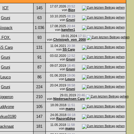
17.07.2026
20:52
ICF
145
von
Bize
10.10.2025
08:19
Gruni
63
von
Gruni
17.08.2025
20:44
Sixpack
1.036
von
karpfen1
19.01.2024
17:11
.FOX.
93
von
Christoph_von_2000
11.04.2021
20:38
SS Carp
131
von
SS Carp
03.02.2020
12:52
Gruni
91
von
Gruni
09.07.2019
18:45
Gruni
87
von
Gruni
01.06.2019
19:06
Leuco
86
von
Leuco
20.04.2019
08:58
Gruni
224
von
Gruni
29.01.2019
20:46
iggeron
210
von
Niedersachsen Carp
18.09.2018
11:51
uddyone
105
von
mams
24.05.2018
00:18
rkus0190
147
von
RazorsEdge
11.05.2018
11:58
acknaat
181
von
mams