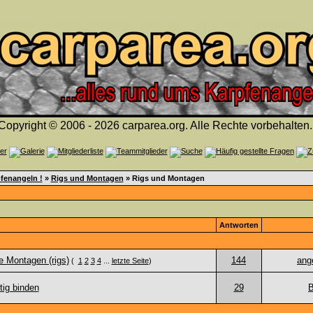
Copyright © 2006 - 2026 carparea.org. Alle Rechte vorbehalten.
fenangeln !
»
Rigs und Montagen
» Rigs und Montagen
Antworten
e Montagen (rigs)
144
ang
(
1
2
3
4
...
letzte Seite
)
tig binden
29
B