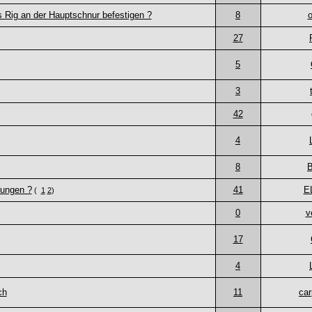
s Rig an der Hauptschnur befestigen ?
8
27
5
3
42
4
8
B
rungen ?
41
E
(
1
2
)
0
v
17
4
ch
11
car