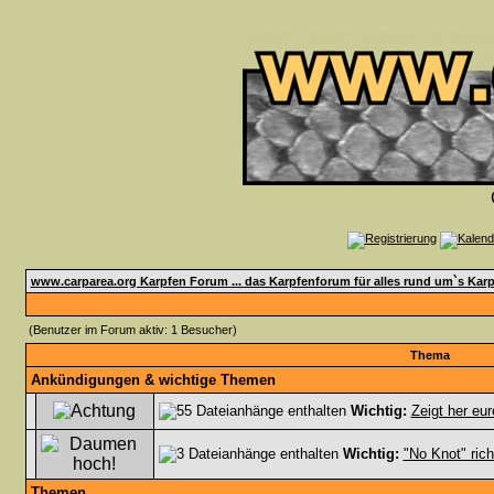
www.carparea.org Karpfen Forum ... das Karpfenforum für alles rund um`s Karp
(Benutzer im Forum aktiv: 1 Besucher)
Thema
Ankündigungen & wichtige Themen
Wichtig:
Zeigt her eur
Wichtig:
"No Knot" rich
Themen