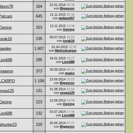
22.01.2016
09:38
obtsm78
164
von
Biggeron
21.11.2015
20:38
Patcarp
645
von
delkim007
13.11.2015
13:38
Oening
253
von
Oening
08.07.2015
16:55
torak16
235
von
torak16
01.04.2015
22:05
garden
1.607
von
Methodcarper
18.01.2015
10:27
Lion688
295
von
Lion688
30.09.2014
08:23
iggeron
373
von
mams
23.09.2014
10:23
LCARPO
1.109
von
Biggeron
31.08.2014
20:56
espa125
131
von
vespa125
13.08.2014
14:06
Oening
223
von
Oening
03.07.2014
17:46
Lion688
132
von
Lion688
26.06.2014
07:37
phunter23
220
von
Biggeron