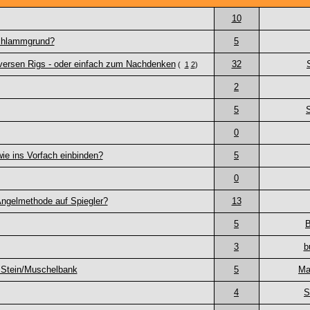
10
chlammgrund?
5
versen Rigs - oder einfach zum Nachdenken
32
(
1
2
)
2
5
0
ie ins Vorfach einbinden?
5
0
ngelmethode auf Spiegler?
13
5
B
3
b
 Stein/Muschelbank
5
Ma
4
S