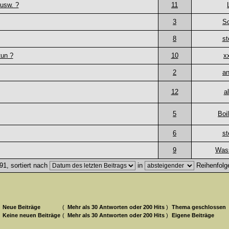
usw. ?
11
3
S
8
st
tun ?
10
x
2
an
12
a
5
Boi
6
st
9
Was
1, sortiert nach
in
Reihenfolg
Neue Beiträge
(
Mehr als 30 Antworten oder 200 Hits
)
Thema geschlossen
Keine neuen Beiträge
(
Mehr als 30 Antworten oder 200 Hits
)
Eigene Beiträge