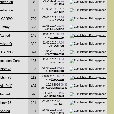
20.04.2018
10:11
nfred du
149
von
bkz
07.09.2017
16:57
nfred du
150
von
bkz
05.08.2017
14:14
LCARPO
700
von
CXG80
21.06.2017
12:40
Jimmy
628
von
ELCARPO
12.05.2016
08:19
Aalfred
145
von
wernerbig
11.05.2016
17:30
atrick_O
392
von
Aalfred
24.04.2016
18:22
LCARPO
324
von
wernerbig
22.04.2016
19:46
sachsen Carp
123
von
mams
08.04.2016
07:33
obtsm78
193
von
Biggeron
08.04.2016
07:32
obtsm78
112
von
Biggeron
15.03.2016
09:37
ndi_R&G
454
von
CarpMaster1987
04.03.2016
11:05
Aalfred
99
von
Bambam68
02.02.2016
08:41
obtsm78
221
von
bkz
26.01.2016
14:37
Aalfred
191
von
mams