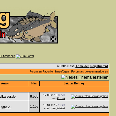
» Hallo Gast [
Anmelden
|
Registrieren
]
Forum zu Favoriten hinzufügen
|
Forum als gelesen markieren
Autor
Hits
Letzter Beitrag
17.06.2019
08:20
elkaiser.de
8.588
von
Gruni
10.01.2012
12:49
iggeron
1.196
von Unregistriert