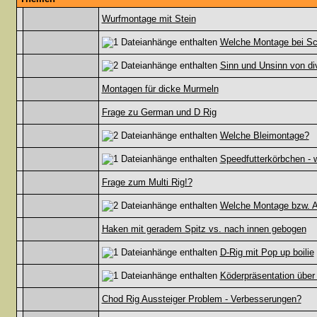
Wurfmontage mit Stein
Welche Montage bei S
Sinn und Unsinn von di
Montagen für dicke Murmeln
Frage zu German und D Rig
Welche Bleimontage?
Speedfutterkörbchen - w
Frage zum Multi Rig!?
Welche Montage bzw. A
Haken mit geradem Spitz vs. nach innen gebogen
D-Rig mit Pop up boilie
Köderpräsentation über
Chod Rig Aussteiger Problem - Verbesserungen?