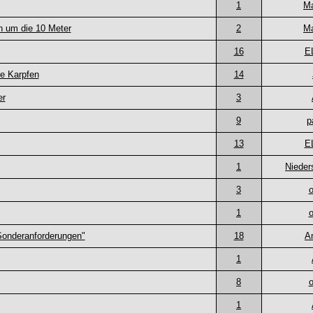
1
Ma
en um die 10 Meter
2
Ma
16
E
e Karpfen
14
er
3
9
p
13
E
1
Nieder
3
1
"Sonderanforderungen"
18
A
1
8
1