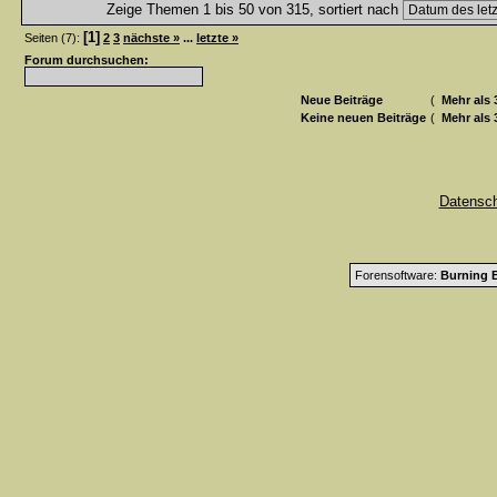
Zeige Themen 1 bis 50 von 315, sortiert nach
[1]
Seiten (7):
2
3
nächste »
...
letzte »
Forum durchsuchen:
Neue Beiträge
(
Mehr als 
Keine neuen Beiträge
(
Mehr als 
Datensc
Forensoftware:
Burning B