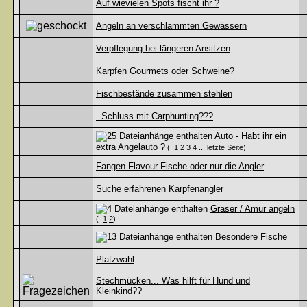
Auf wievielen Spots fischt ihr ?
Angeln an verschlammten Gewässern
Verpflegung bei längeren Ansitzen
Karpfen Gourmets oder Schweine?
Fischbestände zusammen stehlen
..Schluss mit Carphunting???
Auto - Habt ihr ein
extra Angelauto ?
(
1
2
3
4
...
letzte Seite
)
Fangen Flavour Fische oder nur die Angler
Suche erfahrenen Karpfenangler
Graser / Amur angeln
(
1
2
)
Besondere Fische
Platzwahl
Stechmücken... Was hilft für Hund und
Kleinkind??