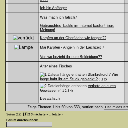
Ich bin Anfänger
Was mach ich falsch?
Gebrauchtes Tackle im Internet kaufen! Eure
Meinung!
Karpfen an der Oberfläche wie fangen??
Mai Karpfen - Angeln in der Laichzeit ?
Von wo bezieht ihr eure Bekleidung??
Alter eines Fisches
Blankrekord ? Wie
lange habt ihr am Stück geblankt ?
(
1
2
)
Verbote an euren
Gewässern
(
1
2
3
4
)
Besatzfisch
Zeige Themen 1 bis 50 von 553, sortiert nach
[1]
Seiten (12):
2
3
nächste »
...
letzte »
Forum durchsuchen: