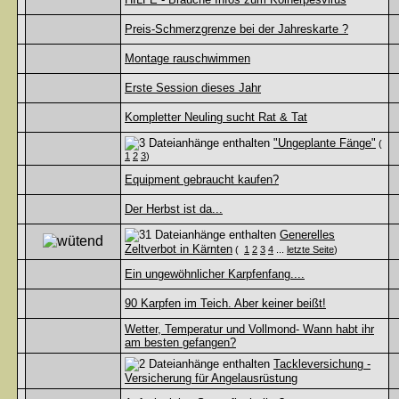
Preis-Schmerzgrenze bei der Jahreskarte ?
Montage rauschwimmen
Erste Session dieses Jahr
Kompletter Neuling sucht Rat & Tat
"Ungeplante Fänge"
(
1
2
3
)
Equipment gebraucht kaufen?
Der Herbst ist da...
Generelles
Zeltverbot in Kärnten
(
1
2
3
4
...
letzte Seite
)
Ein ungewöhnlicher Karpfenfang....
90 Karpfen im Teich. Aber keiner beißt!
Wetter, Temperatur und Vollmond- Wann habt ihr
am besten gefangen?
Tackleversichung -
Versicherung für Angelausrüstung