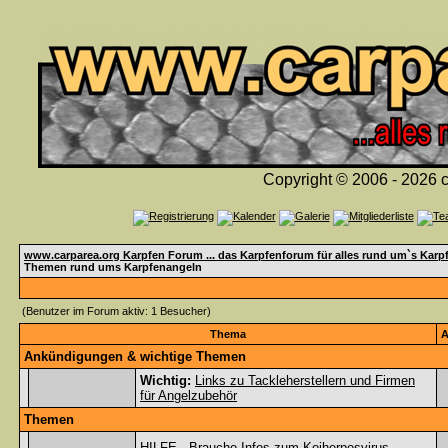
Copyright © 2006 - 2026 c
www.carparea.org Karpfen Forum ... das Karpfenforum für alles rund um`s Karp
Themen rund ums Karpfenangeln
(Benutzer im Forum aktiv: 1 Besucher)
Thema
A
Ankündigungen & wichtige Themen
Wichtig:
Links zu Tackleherstellern und Firmen
für Angelzubehör
Themen
HILFE - Brauche Infos zum Koiherpesvirus