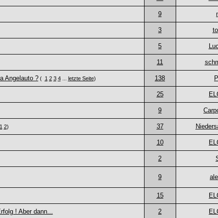
9
3
t
5
Lu
11
schm
ra Angelauto ?
138
P
(
1
2
3
4
...
letzte Seite
)
25
EL
9
Carp
37
Nieders
1
2
)
10
EL
2
9
al
15
EL
rfolg ! Aber dann...
2
EL