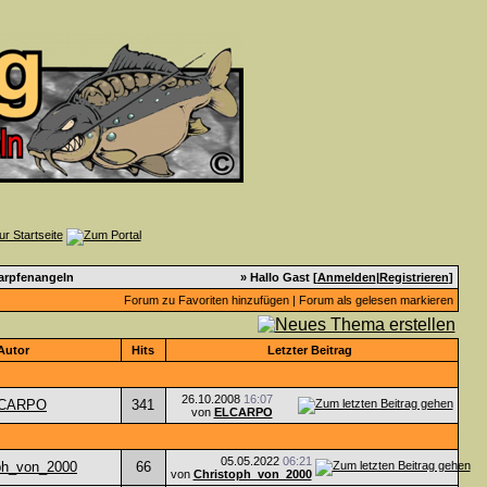
arpfenangeln
» Hallo Gast [
Anmelden
|
Registrieren
]
Forum zu Favoriten hinzufügen
|
Forum als gelesen markieren
Autor
Hits
Letzter Beitrag
26.10.2008
16:07
CARPO
341
von
ELCARPO
05.05.2022
06:21
ph_von_2000
66
von
Christoph_von_2000