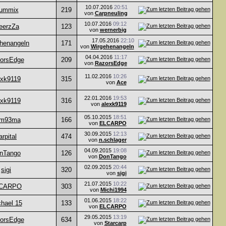
10.07.2016
20:51
ummix
219
von
Carpneuling
10.07.2016
09:12
eerzZa
123
von
wernerbig
17.05.2016
22:10
henangeln
171
von
Wirgehenangeln
04.04.2016
11:17
orsEdge
209
von
RazorsEdge
11.02.2016
10:26
exk9119
315
von
Ace
22.01.2016
19:53
exk9119
316
von
alexk9119
05.10.2015
18:51
m93ma
166
von
ELCARPO
30.09.2015
12:13
arpital
474
von
n.schlager
04.09.2015
19:08
nTango
126
von
DonTango
02.09.2015
20:44
sigi
320
von
sigi
21.07.2015
10:22
CARPO
303
von
Michi1994
01.06.2015
18:22
hael 15
133
von
ELCARPO
29.05.2015
13:19
orsEdge
634
von
Starcarp