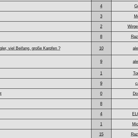
4
G
3
M
2
Wirge
8
Raz
gler, viel Beifang, große Karpfen ?
10
al
9
al
1
To
9
c
t
0
Do
8
4
EL
1
Mic
15
Raz