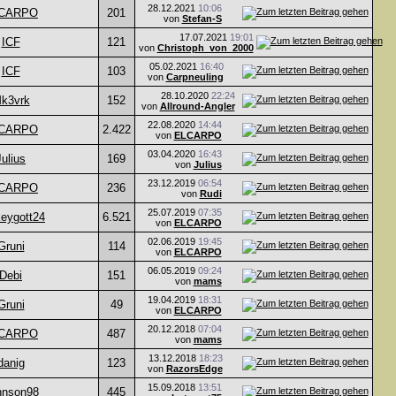
28.12.2021
10:06
CARPO
201
von
Stefan-S
17.07.2021
19:01
ICF
121
von
Christoph_von_2000
05.02.2021
16:40
ICF
103
von
Carpneuling
28.10.2020
22:24
k3vrk
152
von
Allround-Angler
22.08.2020
14:44
CARPO
2.422
von
ELCARPO
03.04.2020
16:43
Julius
169
von
Julius
23.12.2019
06:54
CARPO
236
von
Rudi
25.07.2019
07:35
eygott24
6.521
von
ELCARPO
02.06.2019
19:45
Gruni
114
von
ELCARPO
06.05.2019
09:24
Debi
151
von
mams
19.04.2019
18:31
Gruni
49
von
ELCARPO
20.12.2018
07:04
CARPO
487
von
mams
13.12.2018
18:23
danig
123
von
RazorsEdge
15.09.2018
13:51
hnson98
445