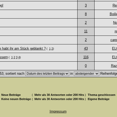
ng!
3
Re
8
Boil
2
No
11
r
2
carp
e habt ihr am Stück geblankt ?
43
EL
(
1
2
)
ssern
116
EL
(
1
2
3
4
)
0
Raz
3, sortiert nach
in
Reihenfolg
Neue Beiträge
(
Mehr als 30 Antworten oder 200 Hits
)
Thema geschlossen
Keine neuen Beiträge
(
Mehr als 30 Antworten oder 200 Hits
)
Eigene Beiträge
Impressum