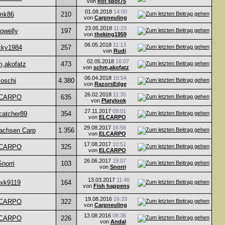
von
hot spot75
01.08.2018
14:00
mk86
210
von
Carpneuling
23.05.2018
11:23
oowelly
197
von
theking1959
06.05.2018
11:13
cky1984
257
von
Rudi
02.05.2018
16:07
,akofatz
473
von
schm,akofatz
06.04.2018
16:54
oschi
4.380
von
RazorsEdge
26.02.2018
11:35
CARPO
635
von
Platylook
27.11.2017
09:01
catcher89
354
von
ELCARPO
29.08.2017
16:56
achsen Carp
1.356
von
ELCARPO
17.08.2017
10:51
CARPO
325
von
ELCARPO
26.06.2017
19:07
Snorri
103
von
Snorri
13.03.2017
11:40
exk9119
164
von
Fish happens
19.08.2016
16:33
CARPO
322
von
Carpneuling
13.08.2016
08:36
CARPO
226
von
Andal