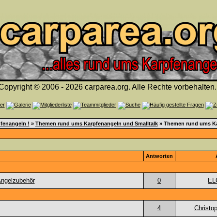
Copyright © 2006 - 2026 carparea.org. Alle Rechte vorbehalten.
fenangeln !
»
Themen rund ums Karpfenangeln und Smalltalk
» Themen rund ums K
Antworten
 Angelzubehör
0
EL
4
Christo