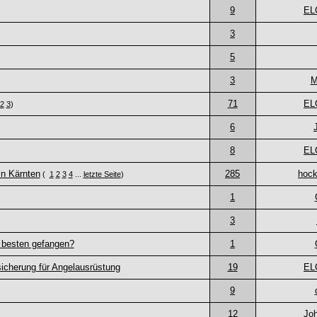
9
EL
3
5
3
M
71
EL
2
3
)
6
8
EL
in Kärnten
285
hock
(
1
2
3
4
...
letzte Seite
)
1
3
 besten gefangen?
1
sicherung für Angelausrüstung
19
EL
9
12
Jo