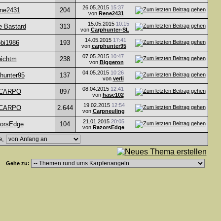
26.05.2015
15:37
ne2431
204
von
Rene2431
15.05.2015
10:15
ie Bastard
313
von
Carphunter-SL
14.05.2015
17:41
bi1986
193
von
carphunter95
07.05.2015
10:47
eichtm
238
von
Biggeron
04.05.2015
10:26
hunter95
137
von
verli
08.04.2015
12:41
CARPO
897
von
hase102
19.02.2015
12:54
CARPO
2.644
von
Carpneuling
21.01.2015
20:05
orsEdge
104
von
RazorsEdge
e,
Gehe zu: