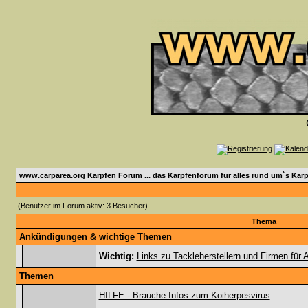
www.carparea.org Karpfen Forum ... das Karpfenforum für alles rund um`s Karp
(Benutzer im Forum aktiv: 3 Besucher)
Thema
Ankündigungen & wichtige Themen
Wichtig:
Links zu Tackleherstellern und Firmen für
Themen
HILFE - Brauche Infos zum Koiherpesvirus