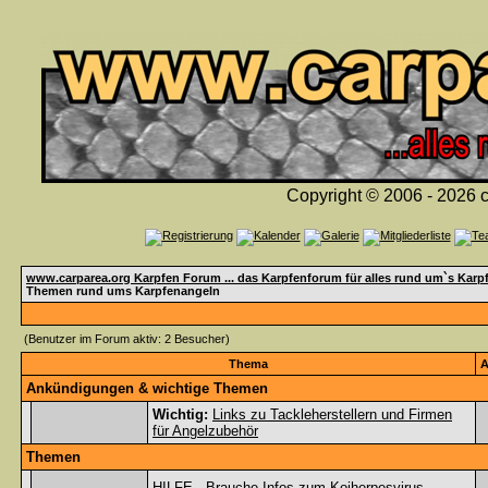
Copyright © 2006 - 2026 c
www.carparea.org Karpfen Forum ... das Karpfenforum für alles rund um`s Karp
Themen rund ums Karpfenangeln
(Benutzer im Forum aktiv: 2 Besucher)
Thema
A
Ankündigungen & wichtige Themen
Wichtig:
Links zu Tackleherstellern und Firmen
für Angelzubehör
Themen
HILFE - Brauche Infos zum Koiherpesvirus