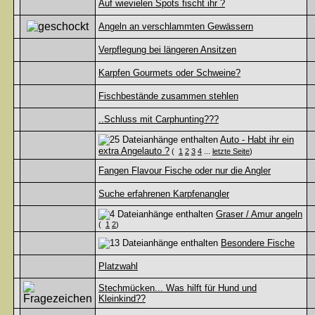
Auf wievielen Spots fischt ihr ?
Angeln an verschlammten Gewässern
Verpflegung bei längeren Ansitzen
Karpfen Gourmets oder Schweine?
Fischbestände zusammen stehlen
..Schluss mit Carphunting???
Auto - Habt ihr ein
extra Angelauto ?
(
1
2
3
4
...
letzte Seite
)
Fangen Flavour Fische oder nur die Angler
Suche erfahrenen Karpfenangler
Graser / Amur angeln
(
1
2
)
Besondere Fische
Platzwahl
Stechmücken... Was hilft für Hund und
Kleinkind??