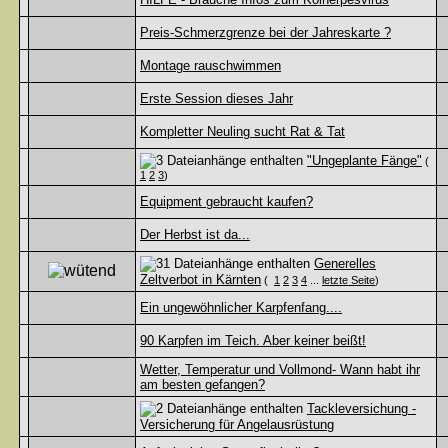
Preis-Schmerzgrenze bei der Jahreskarte ?
Montage rauschwimmen
Erste Session dieses Jahr
Kompletter Neuling sucht Rat & Tat
"Ungeplante Fänge"
(
1
2
3
)
Equipment gebraucht kaufen?
Der Herbst ist da...
Generelles
Zeltverbot in Kärnten
(
1
2
3
4
...
letzte Seite
)
Ein ungewöhnlicher Karpfenfang....
90 Karpfen im Teich. Aber keiner beißt!
Wetter, Temperatur und Vollmond- Wann habt ihr
am besten gefangen?
Tackleversichung -
Versicherung für Angelausrüstung