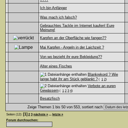
Ich bin Anfänger
Was mach ich falsch?
Gebrauchtes Tackle im Internet kaufen! Eure
Meinung!
Karpfen an der Oberfläche wie fangen??
Mai Karpfen - Angeln in der Laichzeit ?
Von wo bezieht ihr eure Bekleidung??
Alter eines Fisches
Blankrekord ? Wie
lange habt ihr am Stück geblankt ?
(
1
2
)
Verbote an euren
Gewässern
(
1
2
3
4
)
Besatzfisch
Zeige Themen 1 bis 50 von 553, sortiert nach
[1]
Seiten (12):
2
3
nächste »
...
letzte »
Forum durchsuchen: