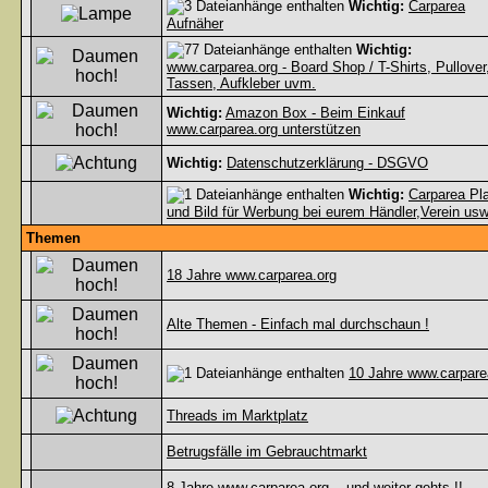
Wichtig:
Carparea
Aufnäher
Wichtig:
www.carparea.org - Board Shop / T-Shirts, Pullover
Tassen, Aufkleber uvm.
Wichtig:
Amazon Box - Beim Einkauf
www.carparea.org unterstützen
Wichtig:
Datenschutzerklärung - DSGVO
Wichtig:
Carparea Pl
und Bild für Werbung bei eurem Händler,Verein usw
Themen
18 Jahre www.carparea.org
Alte Themen - Einfach mal durchschaun !
10 Jahre www.carpare
Threads im Marktplatz
Betrugsfälle im Gebrauchtmarkt
8 Jahre www.carparea.org... und weiter gehts !!