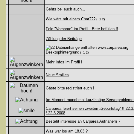
Gehts bei euch auch...
Wie wärs mit einem Chat???
(
1
2
)
Feld "Vorname" im Profil ! Bitte befüllen !!
Zählung der Beiträge
www.carparea.org
Desktophintergrund
(
1
2
)
Mehr Infos im Profil !
Neue Smilies
Gäste bitte registriert euch !
Im Moment manchmal kurzfristige Serverprobleme 
Carparea feiert seinen zweiten „Geburtstag“ !! 22.
/ 22.3.2008
Besteht interesse an Carparea Aufnähern ?
Was war los am 18.03.?