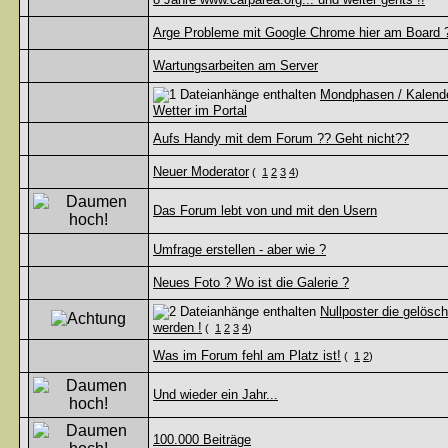
Arge Probleme mit Google Chrome hier am Board 
Wartungsarbeiten am Server
Mondphasen / Kalende
Wetter im Portal
Aufs Handy mit dem Forum ?? Geht nicht??
Neuer Moderator
(
1
2
3
4
)
Das Forum lebt von und mit den Usern
Umfrage erstellen - aber wie ?
Neues Foto ? Wo ist die Galerie ?
Nullposter die gelösch
werden !
(
1
2
3
4
)
Was im Forum fehl am Platz ist!
(
1
2
)
Und wieder ein Jahr...
100.000 Beiträge