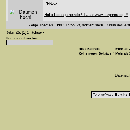
PN-Box
Hallo Forengemeinde ! 1 Jahr www.carparea.org !!
Zeige Themen 1 bis 51 von 68, sortiert nach
[1]
Seiten (2):
2
nächste »
Forum durchsuchen:
Neue Beiträge
(
Mehr als 
Keine neuen Beiträge
(
Mehr als 
Datensc
Forensoftware:
Burning B