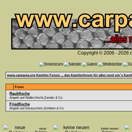
Copyright © 2006 - 2026 c
www.carparea.org Karpfen Forum ... das Karpfenforum für alles rund um`s Karp
Foren
Raubfische
Angeln auf Waller,Hecht,Zander & Co
Friedfische
Angeln auf Karauschen,Schleien & Co
neue
keine neuen