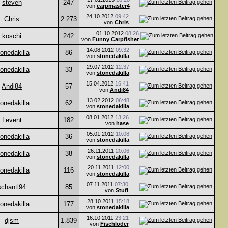
steven
247
von
carpmaster4
24.10.2012
09:42
Chris
2.273
von
Chris
01.10.2012
08:26
koschi
242
von
Funny Carpfisher
14.08.2012
09:32
onedakilla
86
von
stonedakilla
29.07.2012
12:37
onedakilla
33
von
stonedakilla
15.04.2012
16:41
Andi84
57
von
Andi84
13.02.2012
06:48
onedakilla
62
von
stonedakilla
08.01.2012
13:26
Levent
182
von
hase
05.01.2012
10:08
onedakilla
36
von
stonedakilla
26.11.2011
20:06
onedakilla
38
von
stonedakilla
20.11.2011
12:00
onedakilla
116
von
stonedakilla
07.11.2011
07:30
schantl94
85
von
Stufi
28.10.2011
15:18
onedakilla
177
von
stonedakilla
16.10.2011
23:21
djsm
1.839
von
Fischlöder