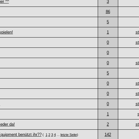
ier ^^
3
86
5
pielen!
1
st
0
st
0
0
st
5
0
st
0
st
!
0
st
1
eder da!
2
st
quipment benützt ihr??
142
(
1
2
3
4
...
letzte Seite
)