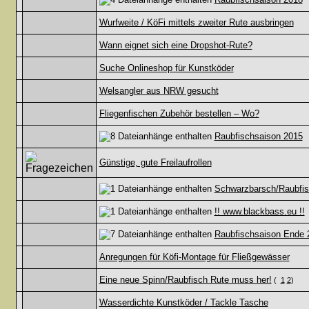
Wurfweite / KöFi mittels zweiter Rute ausbringen
Wann eignet sich eine Dropshot-Rute?
Suche Onlineshop für Kunstköder
Welsangler aus NRW gesucht
Fliegenfischen Zubehör bestellen – Wo?
Raubfischsaison 2015
Günstige, gute Freilaufrollen
Schwarzbarsch/Raubfis
!! www.blackbass.eu !!
Raubfischsaison Ende 
Anregungen für Köfi-Montage für Fließgewässer
Eine neue Spinn/Raubfisch Rute muss her!
(
1
2
)
Wasserdichte Kunstköder / Tackle Tasche