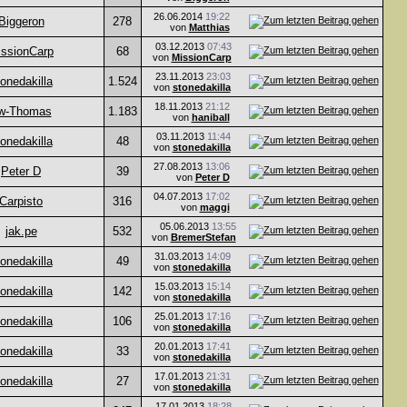
26.06.2014
19:22
Biggeron
278
von
Matthias
03.12.2013
07:43
issionCarp
68
von
MissionCarp
23.11.2013
23:03
onedakilla
1.524
von
stonedakilla
18.11.2013
21:12
w-Thomas
1.183
von
haniball
03.11.2013
11:44
onedakilla
48
von
stonedakilla
27.08.2013
13:06
Peter D
39
von
Peter D
04.07.2013
17:02
Carpisto
316
von
maggi
05.06.2013
13:55
jak.pe
532
von
BremerStefan
31.03.2013
14:09
onedakilla
49
von
stonedakilla
15.03.2013
15:14
onedakilla
142
von
stonedakilla
25.01.2013
17:16
onedakilla
106
von
stonedakilla
20.01.2013
17:41
onedakilla
33
von
stonedakilla
17.01.2013
21:31
onedakilla
27
von
stonedakilla
17.01.2013
18:28