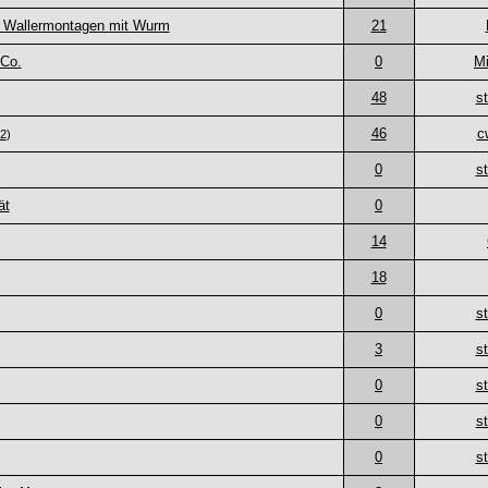
r Wallermontagen mit Wurm
21
 Co.
0
M
48
st
46
c
2
)
0
st
ät
0
14
18
0
st
3
st
0
st
0
st
0
st