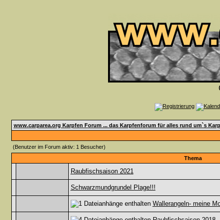
www.carparea.org Karpfen Forum ... das Karpfenforum für alles rund um`s Karp
(Benutzer im Forum aktiv: 1 Besucher)
Thema
Raubfischsaison 2021
Schwarzmundgrundel Plage!!!
Wallerangeln- meine M
Raubfischsaison 2018