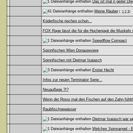
Das ist mal n geiler Dre
Meine Räuber
(
1
2
3
)
Köderfische riechen schon...
FOX Rage lässt die für die Huchenjagt die Muskeln s
Speedflow Compact
Spinnfischen Wien Donaureviere
Spinnfischen mit Dietmar Isaiasch
Erster Hecht
Infos zur neuen Terminator Serie...
Neuauflage ?!?
Wenn der Rossi mal den Fischen auf den Zahn fühlt
Raubfischgewässer
Dietmar Isaiasch war wi
Welches Spinnangel - E