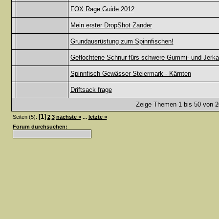
FOX Rage Guide 2012
Mein erster DropShot Zander
Grundausrüstung zum Spinnfischen!
Geflochtene Schnur fürs schwere Gummi- und Jerka
Spinnfisch Gewässer Steiermark - Kärnten
Driftsack frage
Zeige Themen 1 bis 50 von 20
[1]
Seiten (5):
2
3
nächste »
...
letzte »
Forum durchsuchen: