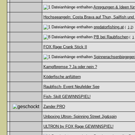
Anregungen & Ideen fü
Hochseeangeln: Costa Brava auf Thun, Sailfish und
predatorfishing.at
(
1
2
)
PB bei Raubfischen
(
1
FOX Rage Crank Stick II
Spinnerachsenbiegeger
Kampfbremse ? Ja oder nein ?
Köderfische anfüttern
Raubfisch- Event Neufelder See
Fish- Skill GEWINNSPIEL!
Zander PRO
Unboxing Ultron- Spinning Street Jig&spin
ULTRON by FOX Rage GEWINNSPIEL!