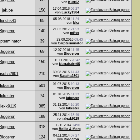
von
Kurt62
17.04.2018
06:27
jak.pe
156
von
Lucky1984
05.03.2018
11:24
Hendrik41
85
von
bkz
21.03.2017
21:53
Biggeron
140
von
mExx
29.09.2016
09:43
pterminator
39
von
Carpterminator
12.07.2016
11:45
Biggeron
69
von
Biggeron
11.11.2015
20:42
Biggeron
150
von
Nutrabaits95
30.08.2015
14:43
ascha2801
210
von
Sascha2801
01.07.2015
10:13
lukester
501
von
Biggeron
01.01.2015
11:23
lukester
74
von
lukester
31.12.2014
16:20
alexk9119
385
von
lukester
25.11.2014
13:49
Biggeron
189
von
alexk9119
06.11.2014
14:01
Biggeron
318
von
Boilie & More
04.11.2014
07:27
Biggeron
124
von
Biggeron