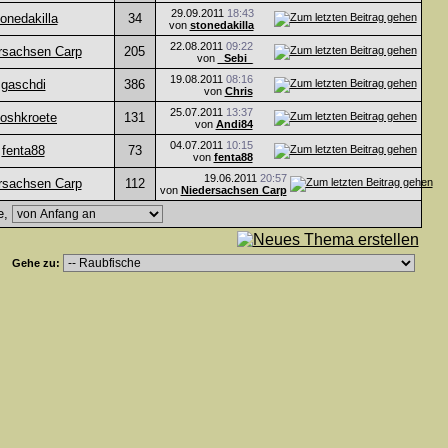
29.09.2011
18:43
onedakilla
34
von
stonedakilla
22.08.2011
09:22
rsachsen Carp
205
von
_Sebi_
19.08.2011
08:16
gaschdi
386
von
Chris
25.07.2011
13:37
oshkroete
131
von
Andi84
04.07.2011
10:15
fenta88
73
von
fenta88
19.06.2011
20:57
rsachsen Carp
112
von
Niedersachsen Carp
e,
Gehe zu: