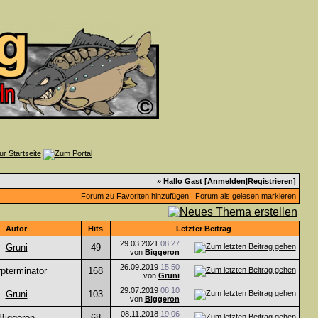
» Hallo Gast [
Anmelden
|
Registrieren
]
Forum zu Favoriten hinzufügen
|
Forum als gelesen markieren
Autor
Hits
Letzter Beitrag
29.03.2021
08:27
Gruni
49
von
Biggeron
26.09.2019
15:50
pterminator
168
von
Gruni
29.07.2019
08:10
Gruni
103
von
Biggeron
08.11.2018
19:06
Biggeron
68