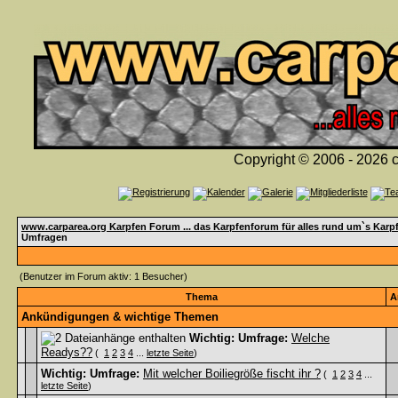
Copyright © 2006 - 2026 c
www.carparea.org Karpfen Forum ... das Karpfenforum für alles rund um`s Karp
Umfragen
(Benutzer im Forum aktiv: 1 Besucher)
Thema
A
Ankündigungen & wichtige Themen
Wichtig:
Umfrage:
Welche
Readys??
(
1
2
3
4
...
letzte Seite
)
Wichtig:
Umfrage:
Mit welcher Boiliegröße fischt ihr ?
(
1
2
3
4
...
letzte Seite
)