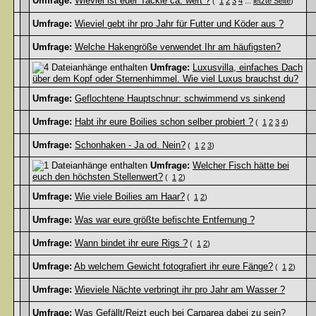
Umfrage:
Wieviel ist euer Tackle ca. wert ?
(
1
2
3
4
...
letzte Seite
)
Umfrage:
Wieviel gebt ihr pro Jahr für Futter und Köder aus ?
Umfrage:
Welche Hakengröße verwendet Ihr am häufigsten?
Umfrage:
Luxusvilla, einfaches Dach
über dem Kopf oder Sternenhimmel. Wie viel Luxus brauchst du?
Umfrage:
Geflochtene Hauptschnur: schwimmend vs sinkend
Umfrage:
Habt ihr eure Boilies schon selber probiert ?
(
1
2
3
4
)
Umfrage:
Schonhaken - Ja od. Nein?
(
1
2
3
)
Umfrage:
Welcher Fisch hätte bei
euch den höchsten Stellenwert?
(
1
2
)
Umfrage:
Wie viele Boilies am Haar?
(
1
2
)
Umfrage:
Was war eure größte befischte Entfernung ?
Umfrage:
Wann bindet ihr eure Rigs ?
(
1
2
)
Umfrage:
Ab welchem Gewicht fotografiert ihr eure Fänge?
(
1
2
)
Umfrage:
Wieviele Nächte verbringt ihr pro Jahr am Wasser ?
Umfrage:
Was Gefällt/Reizt euch bei Carparea dabei zu sein?