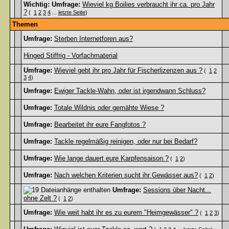
Wichtig:
Umfrage:
Wieviel kg Boilies verbraucht ihr ca. pro Jahr
?
(
1
2
3
4
...
letzte Seite
)
Themen
Umfrage:
Sterben Internetforen aus?
Hinged Stiffrig - Vorfachmaterial
Umfrage:
Wieviel gebt ihr pro Jahr für Fischerlizenzen aus ?
(
1
2
3
4
)
Umfrage:
Ewiger Tackle-Wahn, oder ist irgendwann Schluss?
Umfrage:
Totale Wildnis oder gemähte Wiese ?
Umfrage:
Bearbeitet ihr eure Fangfotos ?
Umfrage:
Tackle regelmäßig reinigen, oder nur bei Bedarf?
Umfrage:
Wie lange dauert eure Karpfensaison ?
(
1
2
)
Umfrage:
Nach welchen Kriterien sucht ihr Gewässer aus?
(
1
2
)
Umfrage:
Sessions über Nacht...
ohne Zelt ?
(
1
2
)
Umfrage:
Wie weit habt ihr es zu eurem "Heimgewässer" ?
(
1
2
3
)