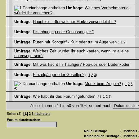
Umfrage:
Welches Vorfachmaterial
würdet ihr vorziehen?
Umfrage:
Hauptblei - Blei welcher Marke verwendet ihr ?
Umfrage:
Fischhungrig oder Genussangler ?
Umfrage:
Ruten mit Korkgriff - Kult oder tut im Auge weh
(
1
2
)
Umfrage:
Welches Zelt würdet Ihr euch kaufen, wenn ihr alleine
unterwegs seid?
Umfrage:
Mit was fischt Ihr häufiger? Pop-ups oder Bodenköder
Umfrage:
Einzelgänger oder Gesellig ?
(
1
2
3
)
Umfrage:
Musik beim Angeln?
(
1
2
3
4
)
Umfrage:
Wie habt ihr das Forum "gefunden" ?
(
1
2
3
)
Zeige Themen 1 bis 50 von 106, sortiert nach
[1]
Seiten (3):
2
3
nächste »
Forum durchsuchen:
Neue Beiträge
(
Mehr als 
Keine neuen Beiträge
(
Mehr als 