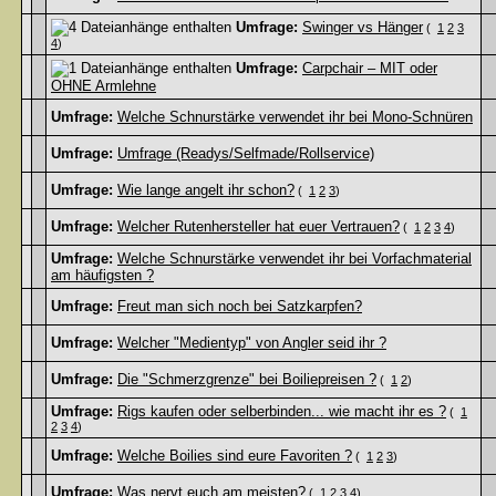
Umfrage:
Swinger vs Hänger
(
1
2
3
4
)
Umfrage:
Carpchair – MIT oder
OHNE Armlehne
Umfrage:
Welche Schnurstärke verwendet ihr bei Mono-Schnüren
Umfrage:
Umfrage (Readys/Selfmade/Rollservice)
Umfrage:
Wie lange angelt ihr schon?
(
1
2
3
)
Umfrage:
Welcher Rutenhersteller hat euer Vertrauen?
(
1
2
3
4
)
Umfrage:
Welche Schnurstärke verwendet ihr bei Vorfachmaterial
am häufigsten ?
Umfrage:
Freut man sich noch bei Satzkarpfen?
Umfrage:
Welcher "Medientyp" von Angler seid ihr ?
Umfrage:
Die "Schmerzgrenze" bei Boiliepreisen ?
(
1
2
)
Umfrage:
Rigs kaufen oder selberbinden... wie macht ihr es ?
(
1
2
3
4
)
Umfrage:
Welche Boilies sind eure Favoriten ?
(
1
2
3
)
Umfrage:
Was nervt euch am meisten?
(
1
2
3
4
)