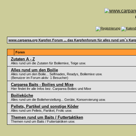
www.carparea.org Karpfen Forum ... das Karpfenforum für alles rund um`s Karp
Foren
Zutaten A - Z
Alles rund um die Zutaten für Boiliemixe, Teige usw.
Alles rund um den Boilie
Alles rund um den Boilie... Selfmades, Readys, Boiliemixe usw.
(Benutzer im Forum aktiv: 1 Besucher)
Carparea Baits - Boilies und Mixe
Hier findet ihr alle Infos bez. Carparea Boilies und Mixe
Boilieküche
Alles rund um die Boilieherstellung... Geräte, Konservierung usw.
Pellets, Partikel und sonstige Köder
Alles rund um Pellets, Partikel, Frolic usw.
Themen rund um Baits / Futtertaktiken
Themen rund um Baits / Futtertaktiken usw.