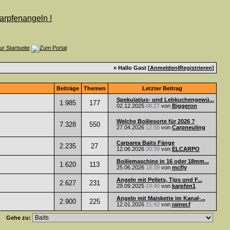
» Hallo Gast [
Anmelden
|
Registrieren
]
Beiträge
Themen
Letzter Beitrag
Spekulatius- und Lebkuchengewü...
1.985
177
02.12.2025
08:27
von
Biggeron
Welche Boiliesorte für 2026 ?
7.328
550
27.04.2026
12:58
von
Carpneuling
Carparea Baits Fänge
2.235
27
12.06.2026
20:39
von
ELCARPO
Boiliemaschine in 16 oder 18mm...
1.620
113
25.06.2026
18:39
von
mcfly
Angeln mit Pellets, Tips und F...
2.627
231
29.09.2025
19:40
von
karpfen1
Angeln mit Maiskette im Kanal-...
2.900
225
12.01.2026
21:42
von
rainer.f
Gehe zu: