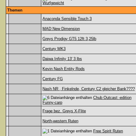
Wurfgewicht
Themen
Anaconda Sensible Touch 3
MAD New Dimension
Greys Prodigy GT5 12ft 3,25lb
Century MK3
Daiwa Infinity 13' 3 lbs
Kevin Nash Entity Rods
Century FG
Nash NR , Finkelnde, Century C2 gleicher Bank????
Chub Outcast -edition
Funny-carp
Frage bez. Greys X-Flite
North-western Ruten
Free Spirit Ruten