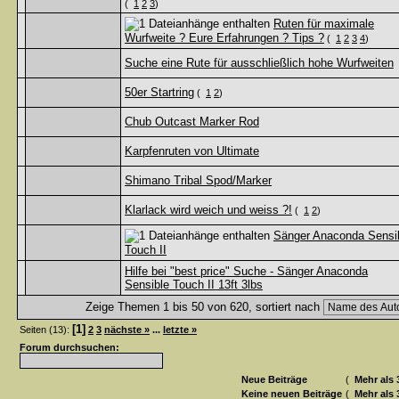
(
1
2
3
)
Ruten für maximale
Wurfweite ? Eure Erfahrungen ? Tips ?
(
1
2
3
4
)
Suche eine Rute für ausschließlich hohe Wurfweiten
50er Startring
(
1
2
)
Chub Outcast Marker Rod
Karpfenruten von Ultimate
Shimano Tribal Spod/Marker
Klarlack wird weich und weiss ?!
(
1
2
)
Sänger Anaconda Sensi
Touch II
Hilfe bei "best price" Suche - Sänger Anaconda
Sensible Touch II 13ft 3lbs
Zeige Themen 1 bis 50 von 620, sortiert nach
[1]
Seiten (13):
2
3
nächste »
...
letzte »
Forum durchsuchen:
Neue Beiträge
(
Mehr als 
Keine neuen Beiträge
(
Mehr als 