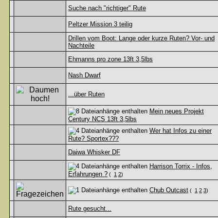
Suche nach "richtiger" Rute
Peltzer Mission 3 teilig
Drillen vom Boot: Lange oder kurze Ruten? Vor- und
Nachteile
Ehmanns pro zone 13ft 3,5lbs
Nash Dwarf
...über Ruten
Mein neues Projekt
Century NCS 13ft 3,5lbs
Wer hat Infos zu einer
Rute? Sportex???
Daiwa Whisker DF
Harrison Torrix - Infos,
Erfahrungen ?
(
1
2
)
Chub Outcast
(
1
2
3
)
Rute gesucht...