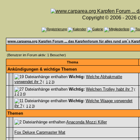
Copyright © 2006 - 2026 c
www.carparea.org Karpfen Forum ... das Karpfenforum für alles rund um`s Karp
(Benutzer im Forum aktiv: 1 Besucher)
Thema
Ankündigungen & wichtige Themen
Wichtig:
Welche Abhakmatte
verwendet ihr ?
(
1
2
3
)
Wichtig:
Welchen Trolley habt ihr ?
(
1
2
3
4
)
Wichtig:
Welche Waage verwendet
ihr ?
(
1
2
3
)
Themen
Anaconda Mozzi Killer
Fox Deluxe Carpmaster Mat