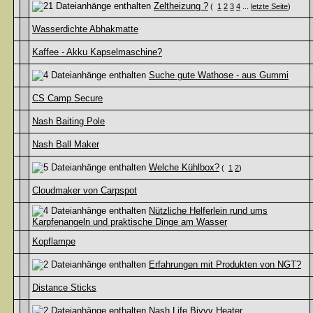
Zeltheizung ?
(
1
2
3
4
...
letzte Seite
)
Wasserdichte Abhakmatte
Kaffee - Akku Kapselmaschine?
Suche gute Wathose - aus Gummi
CS Camp Secure
Nash Baiting Pole
Nash Ball Maker
Welche Kühlbox?
(
1
2
)
Cloudmaker von Carpspot
Nützliche Helferlein rund ums
Karpfenangeln und praktische Dinge am Wasser
Kopflampe
Erfahrungen mit Produkten von NGT?
Distance Sticks
Nash Life Bivvy Heater