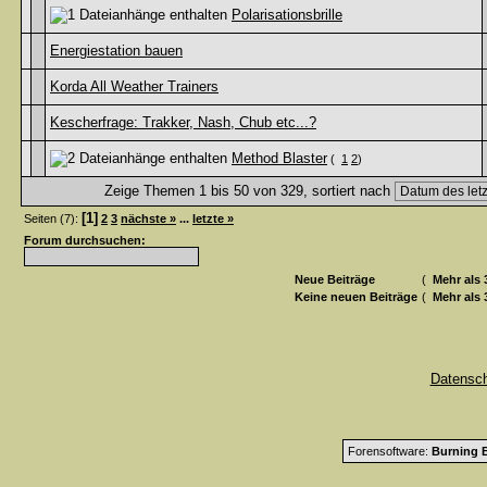
Polarisationsbrille
Energiestation bauen
Korda All Weather Trainers
Kescherfrage: Trakker, Nash, Chub etc...?
Method Blaster
(
1
2
)
Zeige Themen 1 bis 50 von 329, sortiert nach
[1]
Seiten (7):
2
3
nächste »
...
letzte »
Forum durchsuchen:
Neue Beiträge
(
Mehr als 
Keine neuen Beiträge
(
Mehr als 
Datensc
Forensoftware:
Burning B