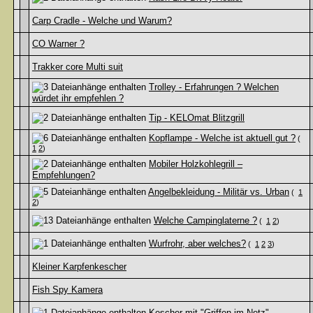
Carp Cradle - Welche und Warum?
CO Warner ?
Trakker core Multi suit
Trolley - Erfahrungen ? Welchen
würdet ihr empfehlen ?
Tip - KELOmat Blitzgrill
Kopflampe - Welche ist aktuell gut ?
(
1
2
)
Mobiler Holzkohlegrill –
Empfehlungen?
Angelbekleidung - Militär vs. Urban
(
1
2
)
Welche Campinglaterne ?
(
1
2
)
Wurfrohr, aber welches?
(
1
2
3
)
Kleiner Karpfenkescher
Fish Spy Kamera
Kescher mit "Griffen im Netz"