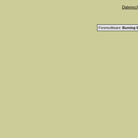
Datensc
Forensoftware:
Burning B