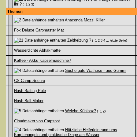
ihr ?
(
1
2
3
)
Themen
Anaconda Mozzi Killer
Fox Deluxe Carpmaster Mat
Zeltheizung ?
(
1
2
3
4
...
letzte Seite
)
Wasserdichte Abhakmatte
Kaffee - Akku Kapselmaschine?
Suche gute Wathose - aus Gummi
CS Camp Secure
Nash Baiting Pole
Nash Ball Maker
Welche Kühlbox?
(
1
2
)
Cloudmaker von Carpspot
Nützliche Helferlein rund ums
Karpfenangeln und praktische Dinge am Wasser