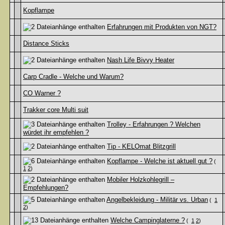
Kopflampe
Erfahrungen mit Produkten von NGT?
Distance Sticks
Nash Life Bivvy Heater
Carp Cradle - Welche und Warum?
CO Warner ?
Trakker core Multi suit
Trolley - Erfahrungen ? Welchen
würdet ihr empfehlen ?
Tip - KELOmat Blitzgrill
Kopflampe - Welche ist aktuell gut ?
(
1
2
)
Mobiler Holzkohlegrill –
Empfehlungen?
Angelbekleidung - Militär vs. Urban
(
1
2
)
Welche Campinglaterne ?
(
1
2
)