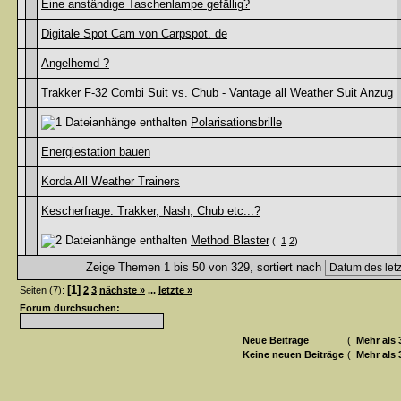
Eine anständige Taschenlampe gefällig?
Digitale Spot Cam von Carpspot. de
Angelhemd ?
Trakker F-32 Combi Suit vs. Chub - Vantage all Weather Suit Anzug
Polarisationsbrille
Energiestation bauen
Korda All Weather Trainers
Kescherfrage: Trakker, Nash, Chub etc...?
Method Blaster
(
1
2
)
Zeige Themen 1 bis 50 von 329, sortiert nach
[1]
Seiten (7):
2
3
nächste »
...
letzte »
Forum durchsuchen:
Neue Beiträge
(
Mehr als 
Keine neuen Beiträge
(
Mehr als 