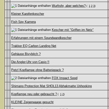
Wurfrohr, aber welches?
(
1
2
3
)
Kleiner Karpfenkescher
Fish Spy Kamera
Kescher mit "Griffen im Netz"
Erfahrungen mit einem Spundwandkescher
Trakker EQ Carbon Landing Net
Gehäuse Bivybitch ?
Die Angler-Uhr von Casio !!
Petzl Kopflampe ohne Batteriepack ?
FOX Impact Spod
Shimano Protection Mat SHOL13 Abhakmatte Unhooking
Kopflampe neu oder gebraucht ?
(
1
2
)
KLEINE Zeigerwaage gesucht