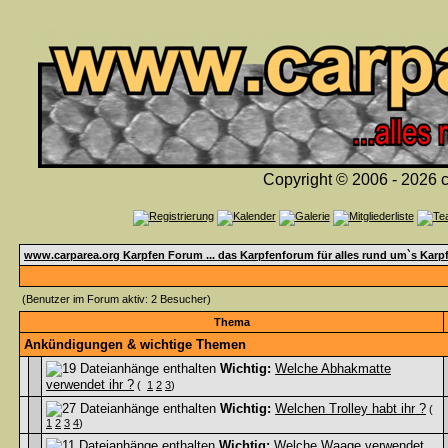
Copyright © 2006 - 2026 c
www.carparea.org Karpfen Forum ... das Karpfenforum für alles rund um`s Karp
(Benutzer im Forum aktiv: 2 Besucher)
Thema
Ankündigungen & wichtige Themen
Wichtig:
Welche Abhakmatte
verwendet ihr ?
(
1
2
3
)
Wichtig:
Welchen Trolley habt ihr ?
(
1
2
3
4
)
Wichtig:
Welche Waage verwendet