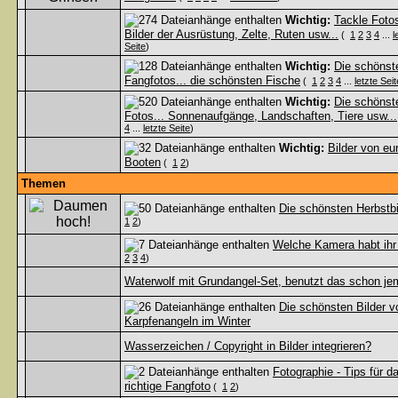
Wichtig:
Tackle Fotos
Bilder der Ausrüstung, Zelte, Ruten usw...
(
1
2
3
4
...
l
Seite
)
Wichtig:
Die schönst
Fangfotos... die schönsten Fische
(
1
2
3
4
...
letzte Seit
Wichtig:
Die schönst
Fotos... Sonnenaufgänge, Landschaften, Tiere usw...
4
...
letzte Seite
)
Wichtig:
Bilder von eu
Booten
(
1
2
)
Themen
Die schönsten Herbstbi
1
2
)
Welche Kamera habt ihr
2
3
4
)
Waterwolf mit Grundangel-Set, benutzt das schon j
Die schönsten Bilder 
Karpfenangeln im Winter
Wasserzeichen / Copyright in Bilder integrieren?
Fotographie - Tips für d
richtige Fangfoto
(
1
2
)