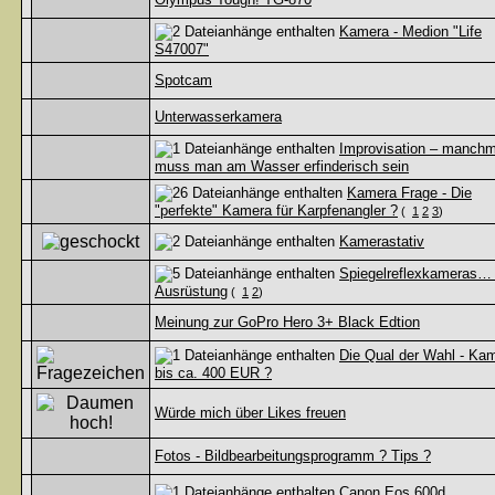
Kamera - Medion "Life
S47007"
Spotcam
Unterwasserkamera
Improvisation – manchm
muss man am Wasser erfinderisch sein
Kamera Frage - Die
"perfekte" Kamera für Karpfenangler ?
(
1
2
3
)
Kamerastativ
Spiegelreflexkameras…
Ausrüstung
(
1
2
)
Meinung zur GoPro Hero 3+ Black Edtion
Die Qual der Wahl - Ka
bis ca. 400 EUR ?
Würde mich über Likes freuen
Fotos - Bildbearbeitungsprogramm ? Tips ?
Canon Eos 600d