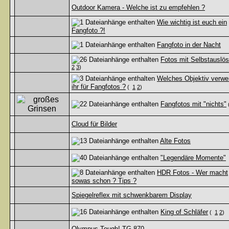
Outdoor Kamera - Welche ist zu empfehlen ?
Wie wichtig ist euch ein
Fangfoto ?!
Fangfoto in der Nacht
Fotos mit Selbstauslös
2
3
)
Welches Objektiv verwe
ihr für Fangfotos ?
(
1
2
)
Fangfotos mit "nichts"
Cloud für Bilder
Alte Fotos
"Legendäre Momente"
HDR Fotos - Wer macht
sowas schon ? Tips ?
Spiegelreflex mit schwenkbarem Display
King of Schläfer
(
1
2
)
Olympus Tough! TG-870