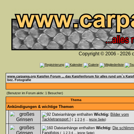
Copyright © 2006 - 2026 c
www.carparea.org Karpfen Forum ... das Karpfenforum für alles rund um`s Karp
bez. Fotografie
(Benutzer im Forum aktiv: 1 Besucher)
Thema
Ankündigungen & wichtige Themen
Wichtig:
Bilder vom
Tackletransport !
(
1
2
3
4
...
letzte Seite
)
Wichtig:
Die schlimm
Fangfotos
(
1
2
3
4
...
letzte Seite
)