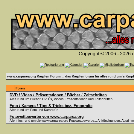
Copyright © 2006 - 2026 c
www.carparea.org Karpfen Forum ... das Karpfenforum für alles rund um`s Karp
Foren
DVD / Video / Präsentationen / Bücher / Zeitschriften
Alles rund um Bücher, DVD`s, Videos, Präsentationen und Zeitschriften
Foto / Kamera / Tips & Tricks bez. Fotografie
Alles rund um Foto und Kamera`s
Fotowettbewerbe von www.carparea.org
Alle Infos rund um die www.carparea.org Fotowettbewerbe... Ankündigungen, Abstim