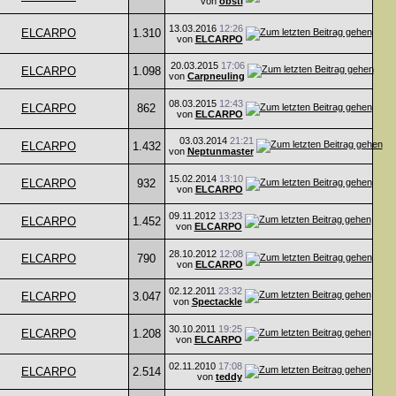
von
obsti
13.03.2016
12:26
ELCARPO
1.310
von
ELCARPO
20.03.2015
17:06
ELCARPO
1.098
von
Carpneuling
08.03.2015
12:43
ELCARPO
862
von
ELCARPO
03.03.2014
21:21
ELCARPO
1.432
von
Neptunmaster
15.02.2014
13:10
ELCARPO
932
von
ELCARPO
09.11.2012
13:23
ELCARPO
1.452
von
ELCARPO
28.10.2012
12:08
ELCARPO
790
von
ELCARPO
02.12.2011
23:32
ELCARPO
3.047
von
Spectackle
30.10.2011
19:25
ELCARPO
1.208
von
ELCARPO
02.11.2010
17:08
ELCARPO
2.514
von
teddy