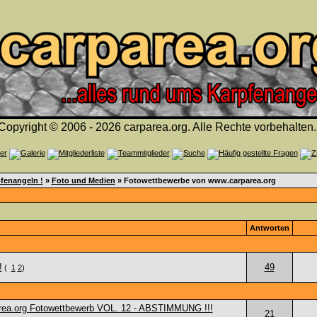
Copyright © 2006 - 2026 carparea.org. Alle Rechte vorbehalten.
fenangeln !
»
Foto und Medien
» Fotowettbewerbe von www.carparea.org
Antworten
!
49
(
1
2
)
rea.org Fotowettbewerb VOL. 12 - ABSTIMMUNG !!!
21