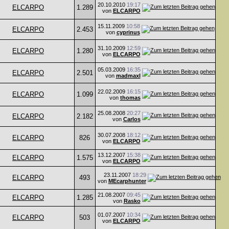
20.10.2010
19:17
ELCARPO
1.289
von
ELCARPO
15.11.2009
10:58
ELCARPO
2.453
von
cyprinus
31.10.2009
12:59
ELCARPO
1.280
von
ELCARPO
05.03.2009
16:35
ELCARPO
2.501
von
madmaxl
22.02.2009
16:15
ELCARPO
1.099
von
thomas
25.08.2008
20:27
ELCARPO
2.182
von
Carlos
30.07.2008
18:12
ELCARPO
826
von
ELCARPO
13.12.2007
15:38
ELCARPO
1.575
von
ELCARPO
23.11.2007
18:29
ELCARPO
493
von
MEcarphunter
21.08.2007
09:45
ELCARPO
1.285
von
Rasko
01.07.2007
10:34
ELCARPO
503
von
ELCARPO