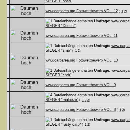
SIEGER "obsti"
www.carparea.org Fotowettbewerb VOL. 12
(
1
2
)
Umfrage:
www.carpa
SIEGER "Doooni"
www.carparea.org Fotowettbewerb VOL. 11
Umfrage:
www.carpa
SIEGER "smo"
(
1
2
)
www.carparea.org Fotowettbewerb VOL. 10
Umfrage:
www.carpa
SIEGER "chth"
www.carparea.org Fotowettbewerb VOL. 9
Umfrage:
www.carpa
SIEGER "maloeze"
(
1
2
3
)
www.carparea.org Fotowettbewerb VOL. 8
(
1
2
)
Umfrage:
www.carpa
SIEGER "rusty carp"
(
1
2
)