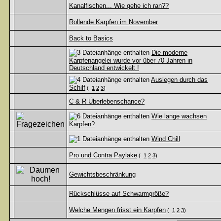
Kanalfischen... Wie gehe ich ran??
Rollende Karpfen im November
Back to Basics
Die moderne
Karpfenangelei wurde vor über 70 Jahren in
Deutschland entwickelt !
Auslegen durch das
Schilf
(
1
2
3
)
C & R Überlebenschance?
Wie lange wachsen
Karpfen?
Wind Chill
Pro und Contra Paylake
(
1
2
3
)
Gewichtsbeschränkung
Rückschlüsse auf Schwarmgröße?
Welche Mengen frisst ein Karpfen
(
1
2
3
)