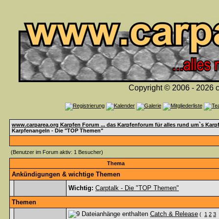
Copyright © 2006 - 2026 c
www.carparea.org Karpfen Forum ... das Karpfenforum für alles rund um`s Karp
Karpfenangeln - Die "TOP Themen"
(Benutzer im Forum aktiv: 1 Besucher)
Thema
Ankündigungen & wichtige Themen
Wichtig:
Carptalk - Die "TOP Themen"
Themen
Catch & Release
(
1
2
3