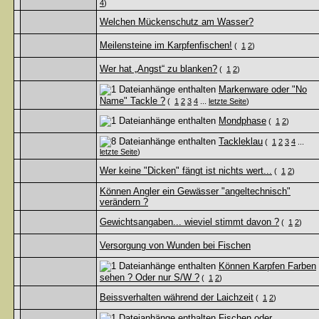
4
)
Welchen Mückenschutz am Wasser?
Meilensteine im Karpfenfischen!
(
1
2
)
Wer hat „Angst“ zu blanken?
(
1
2
)
Markenware oder "No
Name" Tackle ?
(
1
2
3
4
...
letzte Seite
)
Mondphase
(
1
2
)
Tackleklau
(
1
2
3
4
...
letzte Seite
)
Wer keine "Dicken" fängt ist nichts wert...
(
1
2
)
Können Angler ein Gewässer "angeltechnisch"
verändern ?
Gewichtsangaben... wieviel stimmt davon ?
(
1
2
)
Versorgung von Wunden bei Fischen
Können Karpfen Farben
sehen ? Oder nur S/W ?
(
1
2
)
Beissverhalten während der Laichzeit
(
1
2
)
Fischen oder