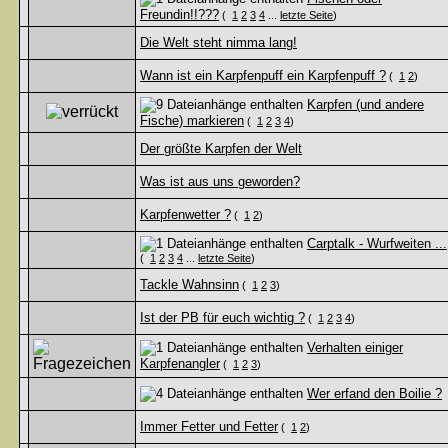
Freundin!!???
(
1
2
3
4
...
letzte Seite
)
Die Welt steht nimma lang!
Wann ist ein Karpfenpuff ein Karpfenpuff ?
(
1
2
)
Karpfen (und andere
Fische) markieren
(
1
2
3
4
)
Der größte Karpfen der Welt
Was ist aus uns geworden?
Karpfenwetter ?
(
1
2
)
Carptalk - Wurfweiten ...
(
1
2
3
4
...
letzte Seite
)
Tackle Wahnsinn
(
1
2
3
)
Ist der PB für euch wichtig ?
(
1
2
3
4
)
Verhalten einiger
Karpfenangler
(
1
2
3
)
Wer erfand den Boilie ?
Immer Fetter und Fetter
(
1
2
)