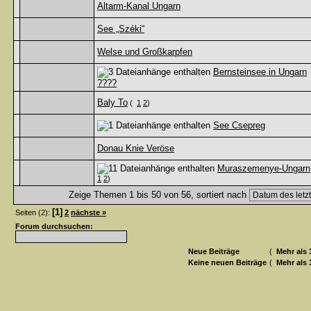
Altarm-Kanal Ungarn
See „Széki“
Welse und Großkarpfen
Bernsteinsee in Ungarn
????
Baly To
(
1
2
)
See Csepreg
Donau Knie Veröse
Muraszemenye-Ungarn
1
2
)
Zeige Themen 1 bis 50 von 56, sortiert nach
[1]
Seiten (2):
2
nächste »
Forum durchsuchen:
Neue Beiträge
(
Mehr als 
Keine neuen Beiträge
(
Mehr als 