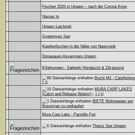
Fischen 2020 in Ungarn – nach der Corona Krise
Harsas to
Ungarn Laichzeit
Gyekenyes See
Karpfenfischen in der Nähe von Nagycenk
Donauauen Asvanyraro Ungarn
Erfahrungen - Sárberki Horgásztó & Zél-puszta
Bucht M1 - Carpfishing
1
2
)
MURA CARP LAKES
(Catch and Release Waters)
(
1
2
3
)
BIETE Wohnwagen am
Borostyan zu verkaufen
Mura Carp Lake - Parzelle Frei
Theiss See Ungarn