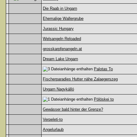
Die Raab in Ungarn
Ehemalige Wallergrube
Jurassic Hungary
Welsangeln Reloaded
grosskarpfenangeln.at
Dream Lake Ungarn
Palotas To
Fischerparadies Hutter nähe Zalaegerszeg
Ungarn Nagykálló
Pölöskei to
Gewässer bald hinter der Grenze?
Verpeleti-to
Angelurlaub