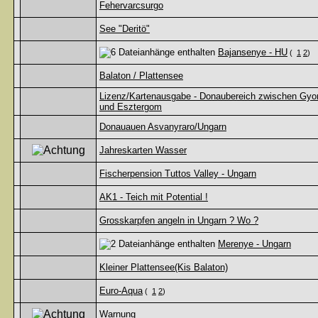
Fehervarcsurgo
See "Deritö"
Bajansenye - HU
(
1
2
)
Balaton / Plattensee
Lizenz/Kartenausgabe - Donaubereich zwischen Gyo
und Esztergom
Donauauen Asvanyraro/Ungarn
Jahreskarten Wasser
Fischerpension Tuttos Valley - Ungarn
AK1 - Teich mit Potential !
Grosskarpfen angeln in Ungarn ? Wo ?
Merenye - Ungarn
Kleiner Plattensee(Kis Balaton)
Euro-Aqua
(
1
2
)
Warnung