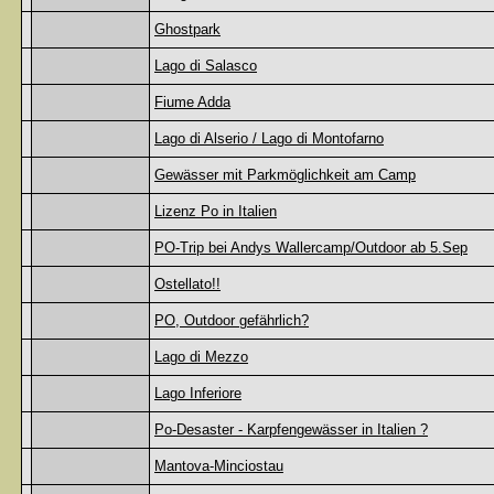
Ghostpark
Lago di Salasco
Fiume Adda
Lago di Alserio / Lago di Montofarno
Gewässer mit Parkmöglichkeit am Camp
Lizenz Po in Italien
PO-Trip bei Andys Wallercamp/Outdoor ab 5.Sep
Ostellato!!
PO, Outdoor gefährlich?
Lago di Mezzo
Lago Inferiore
Po-Desaster - Karpfengewässer in Italien ?
Mantova-Minciostau