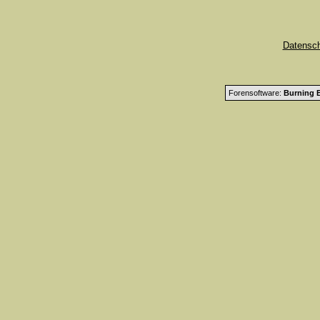
Datensc
Forensoftware:
Burning B