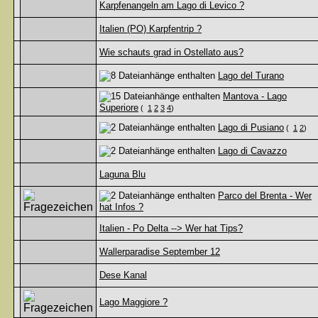
Karpfenangeln am Lago di Levico ?
Italien (PO) Karpfentrip ?
Wie schauts grad in Ostellato aus?
Lago del Turano
Mantova - Lago
Superiore
(
1
2
3
4
)
Lago di Pusiano
(
1
2
)
Lago di Cavazzo
Laguna Blu
Parco del Brenta - Wer
hat Infos ?
Italien - Po Delta --> Wer hat Tips?
Wallerparadise September 12
Dese Kanal
Lago Maggiore ?