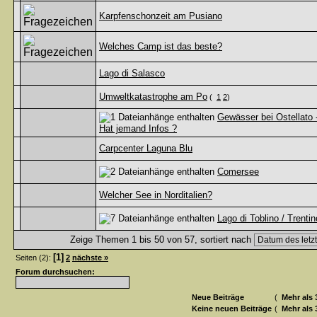
Karpfenschonzeit am Pusiano
Welches Camp ist das beste?
Lago di Salasco
Umweltkatastrophe am Po
(
1
2
)
Gewässer bei Ostellato 
Hat jemand Infos ?
Carpcenter Laguna Blu
Comersee
Welcher See in Norditalien?
Lago di Toblino / Trentin
Zeige Themen 1 bis 50 von 57, sortiert nach
[1]
Seiten (2):
2
nächste »
Forum durchsuchen:
Neue Beiträge
(
Mehr als 
Keine neuen Beiträge
(
Mehr als 