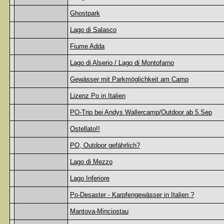
Ghostpark
Lago di Salasco
Fiume Adda
Lago di Alserio / Lago di Montofarno
Gewässer mit Parkmöglichkeit am Camp
Lizenz Po in Italien
PO-Trip bei Andys Wallercamp/Outdoor ab 5.Sep
Ostellato!!
PO, Outdoor gefährlich?
Lago di Mezzo
Lago Inferiore
Po-Desaster - Karpfengewässer in Italien ?
Mantova-Minciostau