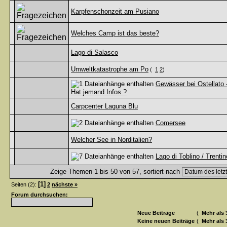
Karpfenschonzeit am Pusiano
Welches Camp ist das beste?
Lago di Salasco
Umweltkatastrophe am Po
(
1
2
)
Gewässer bei Ostellato 
Hat jemand Infos ?
Carpcenter Laguna Blu
Comersee
Welcher See in Norditalien?
Lago di Toblino / Trentin
Zeige Themen 1 bis 50 von 57, sortiert nach
[1]
Seiten (2):
2
nächste »
Forum durchsuchen:
Neue Beiträge
(
Mehr als 
Keine neuen Beiträge
(
Mehr als 