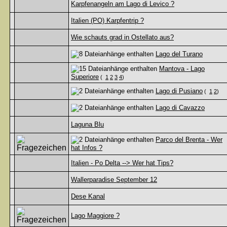
Karpfenangeln am Lago di Levico ?
Italien (PO) Karpfentrip ?
Wie schauts grad in Ostellato aus?
Lago del Turano
Mantova - Lago
Superiore
(
1
2
3
4
)
Lago di Pusiano
(
1
2
)
Lago di Cavazzo
Laguna Blu
Parco del Brenta - Wer
hat Infos ?
Italien - Po Delta --> Wer hat Tips?
Wallerparadise September 12
Dese Kanal
Lago Maggiore ?