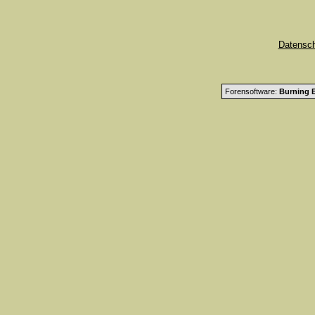
Datensc
Forensoftware:
Burning B