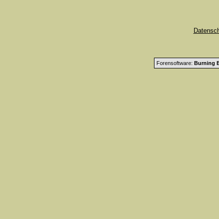
Datensc
Forensoftware:
Burning B