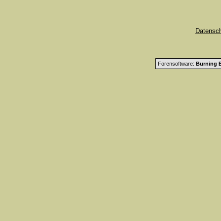
Datensc
Forensoftware:
Burning B