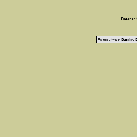
Datensc
Forensoftware:
Burning B