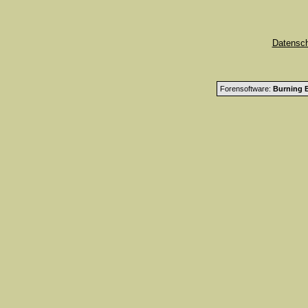
Datensc
Forensoftware:
Burning B