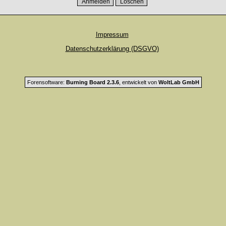
Impressum
Datenschutzerklärung (DSGVO)
Forensoftware:
Burning Board 2.3.6
, entwickelt von
WoltLab GmbH