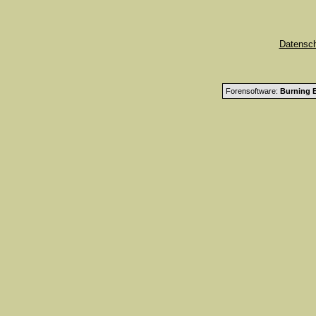
Datensc
Forensoftware:
Burning B