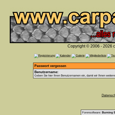
Copyright © 2006 - 2026 c
Passwort vergessen
Benutzername:
Geben Sie hier Ihren Benutzernamen ein, damit wir Ihnen weiter
Datensc
Forensoftware:
Burning B