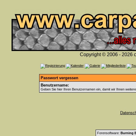
Copyright © 2006 - 2026 c
Passwort vergessen
Benutzername:
Geben Sie hier Ihren Benutzernamen ein, damit wir Ihnen weiter
Datensc
Forensoftware:
Burning B