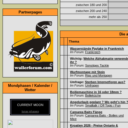
zwischen 180 und 200
zwischen 200 und 240
Partnerpages
mehr als 250
Die 
Thema
Wasserstände Paylake in Frankreich
Im Forum:
Frankreich
Wichtig:
Welche Abhakmatte verwend
ihr ?
Im Forum:
Sonstiges Tackle
Wurfmontage mit Stein
Im Forum:
Rigs und Montagen
Umfrage:
Sterben Internetforen aus?
Mondphasen / Kalender /
Im Forum:
Umfragen
Wetter
Boiliemaschine in 16 oder 18mm ?
Im Forum:
Boilieküche
Angelurlaub geplant ? Wo geht's hin 
CURRENT MOON
Im Forum:
Smalltalk / Off Topic / Fun
lunar phases
Carparea Baits Fänge
Im Forum:
Carparea Baits - Boilies und
Mixe
Kroatien 2026 - Preise Ontario &