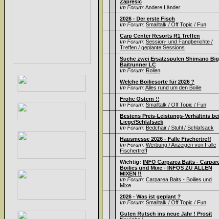
Zapresic
Im Forum:
Andere Länder
2026 - Der erste Fisch
Im Forum:
Smalltalk / Off Topic / Fun
Carp Center Resorts R1 Treffen
Im Forum:
Session- und Fangberichte /
Treffen / geplante Sessions
Suche zwei Ersatzspulen Shimano Big
Baitrunner LC
Im Forum:
Rollen
Welche Boiliesorte für 2026 ?
Im Forum:
Alles rund um den Boilie
Frohe Ostern !!
Im Forum:
Smalltalk / Off Topic / Fun
Bestens Preis-Leistungs-Verhältnis be
Liege/Schlafsack
Im Forum:
Bedchair / Stuhl / Schlafsack
Hausmesse 2026 - Falle Fischertreff
Im Forum:
Werbung / Anzeigen von Falle
Fischertreff
Wichtig:
INFO Carparea Baits - Carpar
Boilies und Mixe - INFOS ZU ALLEN
MIXEN !!
Im Forum:
Carparea Baits - Boilies und
Mixe
2026 - Was ist geplant ?
Im Forum:
Smalltalk / Off Topic / Fun
Guten Rutsch ins neue Jahr ! Prosit