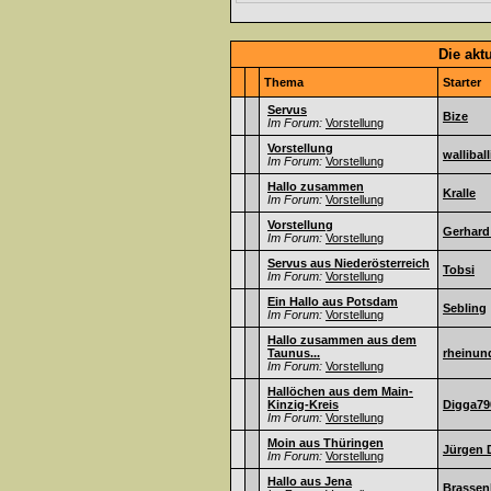
Die akt
Thema
Starter
Servus
Bize
Im Forum:
Vorstellung
Vorstellung
walliball
Im Forum:
Vorstellung
Hallo zusammen
Kralle
Im Forum:
Vorstellung
Vorstellung
Gerhard
Im Forum:
Vorstellung
Servus aus Niederösterreich
Tobsi
Im Forum:
Vorstellung
Ein Hallo aus Potsdam
Sebling
Im Forum:
Vorstellung
Hallo zusammen aus dem
Taunus...
rheinun
Im Forum:
Vorstellung
Hallöchen aus dem Main-
Kinzig-Kreis
Digga79
Im Forum:
Vorstellung
Moin aus Thüringen
Jürgen 
Im Forum:
Vorstellung
Hallo aus Jena
Brassen