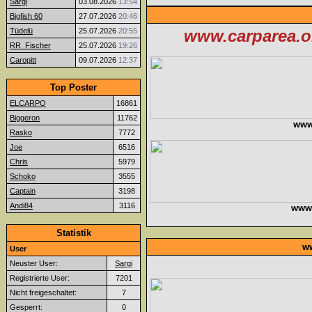
Sargi
03.08.2026
13:54
Bigfish 60
27.07.2026
20:46
Tüdelü
25.07.2026
20:55
www.carparea.or
RR_Fischer
25.07.2026
19:26
Caropitt
09.07.2026
12:37
Top Poster
ELCARPO
16861
Biggeron
11762
www
Rasko
7772
Joe
6516
Chris
5979
Schoko
3555
Captain
3198
Andi84
3116
www.f
Statistik
ww
User
Neuster User:
Sargi
Registrierte User:
7201
Nicht freigeschaltet:
7
Gesperrt:
0