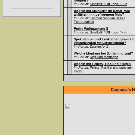
Neujahr !
Im Forum:
Smalltalk / Off Topic / Fun
Angeln mit Maiskette im Kanal- Wie
anfüttern mit gefrorenem Mais?
Im Forum:
Themen rund um Baits /
Futtertaktiken
Frohe Weihnachten !!
Im Forum:
Smalltalk / Off Topic / Fun
Spekulatius- und Lebkuchengewürz f
Winterkarpfen vielversprechend?
Im Forum:
Zutaten A - Z
Welche Montage bei Schlammgrund?
Im Forum:
Rigs und Montagen
Angeln mit Pellets, Tips und Fragen
Im Forum:
Pellets, Partikel und sonstige
Köder
Carparea`s H