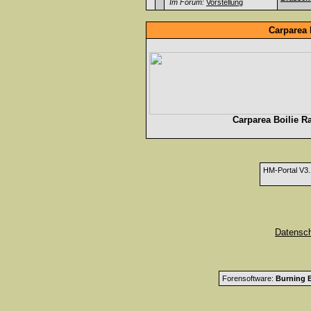
Im Forum:
Vorstellung
Carparea 
Carparea Boilie R
HM-Portal V3
Datensc
Forensoftware:
Burning B