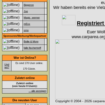
eu
Biggeron
Wir haben bereits eine Viel
Joe
Magic_werner
Registriert 
mExx
smo
Euer Wol
Sponsoren/Werbung/Werbepartner
www.carparea.org
Boilie & More
falle fischertreff
Wer ist Online?
Es sind 170 User online.
Und
wo?
170 Gäste.
Zuletzt online
Zuletzt online
(von heute 0 Usern):
... alle anzeigen
Die neusten User
Copyright © 2004 - 2026 carparea