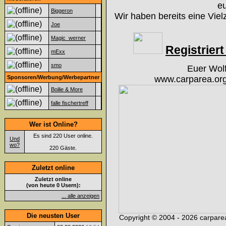
eu
Biggeron
Wir haben bereits eine Viel
Joe
Magic_werner
Registriert 
mExx
smo
Euer Wol
Sponsoren/Werbung/Werbepartner
www.carparea.org
Boilie & More
falle fischertreff
Wer ist Online?
Es sind 220 User online.
Und
wo?
220 Gäste.
Zuletzt online
Zuletzt online
(von heute 0 Usern):
... alle anzeigen
Die neusten User
Copyright © 2004 - 2026 carparea