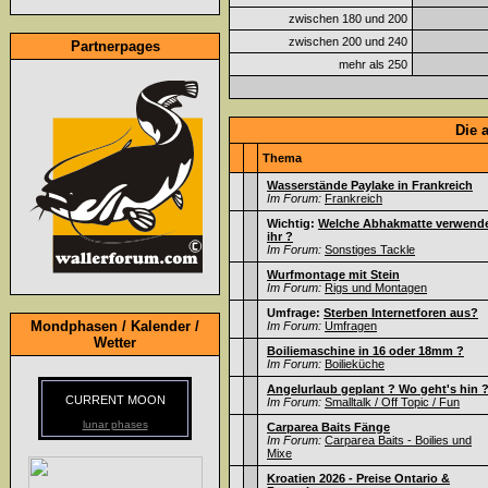
zwischen 180 und 200
zwischen 200 und 240
Partnerpages
mehr als 250
Die 
Thema
Wasserstände Paylake in Frankreich
Im Forum:
Frankreich
Wichtig:
Welche Abhakmatte verwend
ihr ?
Im Forum:
Sonstiges Tackle
Wurfmontage mit Stein
Im Forum:
Rigs und Montagen
Umfrage:
Sterben Internetforen aus?
Mondphasen / Kalender /
Im Forum:
Umfragen
Wetter
Boiliemaschine in 16 oder 18mm ?
Im Forum:
Boilieküche
Angelurlaub geplant ? Wo geht's hin 
CURRENT MOON
Im Forum:
Smalltalk / Off Topic / Fun
lunar phases
Carparea Baits Fänge
Im Forum:
Carparea Baits - Boilies und
Mixe
Kroatien 2026 - Preise Ontario &