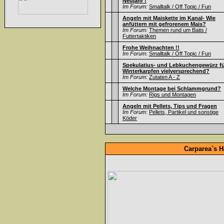
Neujahr !
Im Forum:
Smalltalk / Off Topic / Fun
Angeln mit Maiskette im Kanal- Wie
anfüttern mit gefrorenem Mais?
Im Forum:
Themen rund um Baits /
Futtertaktiken
Frohe Weihnachten !!
Im Forum:
Smalltalk / Off Topic / Fun
Spekulatius- und Lebkuchengewürz f
Winterkarpfen vielversprechend?
Im Forum:
Zutaten A - Z
Welche Montage bei Schlammgrund?
Im Forum:
Rigs und Montagen
Angeln mit Pellets, Tips und Fragen
Im Forum:
Pellets, Partikel und sonstige
Köder
Carparea`s H