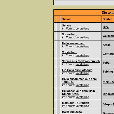
Die akt
Thema
Starter
Servus
Bize
Im Forum:
Vorstellung
Vorstellung
walliball
Im Forum:
Vorstellung
Hallo zusammen
Kralle
Im Forum:
Vorstellung
Vorstellung
Gerhard
Im Forum:
Vorstellung
Servus aus Niederösterreich
Tobsi
Im Forum:
Vorstellung
Ein Hallo aus Potsdam
Sebling
Im Forum:
Vorstellung
Hallo zusammen aus dem
Taunus...
rheinun
Im Forum:
Vorstellung
Hallöchen aus dem Main-
Kinzig-Kreis
Digga79
Im Forum:
Vorstellung
Moin aus Thüringen
Jürgen 
Im Forum:
Vorstellung
Hallo aus Jena
Brassen