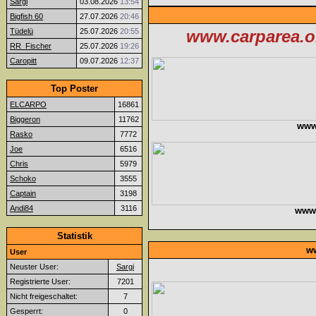
Sargi
03.08.2026
13:54
Bigfish 60
27.07.2026
20:46
Tüdelü
25.07.2026
20:55
www.carparea.or
RR_Fischer
25.07.2026
19:26
Caropitt
09.07.2026
12:37
Top Poster
ELCARPO
16861
Biggeron
11762
www
Rasko
7772
Joe
6516
Chris
5979
Schoko
3555
Captain
3198
Andi84
3116
www.f
Statistik
ww
User
Neuster User:
Sargi
Registrierte User:
7201
Nicht freigeschaltet:
7
Gesperrt:
0