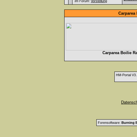
Im Forum:
Vorstellung
Carparea 
Carparea Boilie R
HM-Portal V3
Datensc
Forensoftware:
Burning B