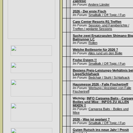
Zapresic
Im Forum:
Andere Länder
2026 - Der erste Fisch
Im Forum:
Smalltalk / Off Topic / Fun
Carp Center Resorts R1 Treffen
Im Forum:
Session- und Fangberichte /
Treffen / geplante Sessions
Suche zwei Ersatzspulen Shimano Big
Baitrunner LC
Im Forum:
Rollen
Welche Boiliesorte für 2026 ?
Im Forum:
Alles rund um den Boilie
Frohe Ostern !!
Im Forum:
Smalltalk / Off Topic / Fun
Bestens Preis-Leistungs-Verhältnis be
Liege/Schlafsack
Im Forum:
Bedchair / Stuhl / Schlafsack
Hausmesse 2026 - Falle Fischertreff
Im Forum:
Werbung / Anzeigen von Falle
Fischertreff
Wichtig:
INFO Carparea Baits - Carpar
Boilies und Mixe - INFOS ZU ALLEN
MIXEN !!
Im Forum:
Carparea Baits - Boilies und
Mixe
2026 - Was ist geplant ?
Im Forum:
Smalltalk / Off Topic / Fun
Guten Rutsch ins neue Jahr ! Prosit