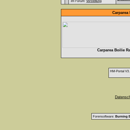
Im Forum:
Vorstellung
Carparea 
Carparea Boilie R
HM-Portal V3
Datensc
Forensoftware:
Burning B