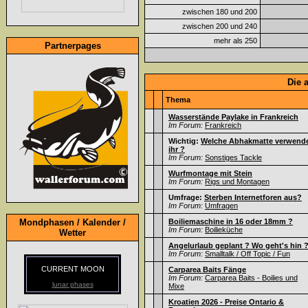
zwischen 180 und 200
zwischen 200 und 240
mehr als 250
Partnerpages
Die 
Thema
Wasserstände Paylake in Frankreich
Im Forum:
Frankreich
Wichtig:
Welche Abhakmatte verwend
ihr ?
Im Forum:
Sonstiges Tackle
Wurfmontage mit Stein
Im Forum:
Rigs und Montagen
Umfrage:
Sterben Internetforen aus?
Im Forum:
Umfragen
Mondphasen / Kalender /
Boiliemaschine in 16 oder 18mm ?
Im Forum:
Boilieküche
Wetter
Angelurlaub geplant ? Wo geht's hin 
Im Forum:
Smalltalk / Off Topic / Fun
CURRENT MOON
Carparea Baits Fänge
Im Forum:
Carparea Baits - Boilies und
lunar phases
Mixe
Kroatien 2026 - Preise Ontario &