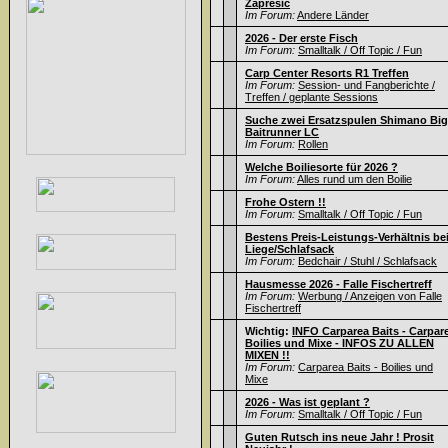
Zapresic
Im Forum:
Andere Länder
2026 - Der erste Fisch
Im Forum:
Smalltalk / Off Topic / Fun
Carp Center Resorts R1 Treffen
Im Forum:
Session- und Fangberichte /
Treffen / geplante Sessions
Suche zwei Ersatzspulen Shimano Big
Baitrunner LC
Im Forum:
Rollen
Welche Boiliesorte für 2026 ?
Im Forum:
Alles rund um den Boilie
Frohe Ostern !!
Im Forum:
Smalltalk / Off Topic / Fun
Bestens Preis-Leistungs-Verhältnis be
Liege/Schlafsack
Im Forum:
Bedchair / Stuhl / Schlafsack
Hausmesse 2026 - Falle Fischertreff
Im Forum:
Werbung / Anzeigen von Falle
Fischertreff
Wichtig:
INFO Carparea Baits - Carpar
Boilies und Mixe - INFOS ZU ALLEN
MIXEN !!
Im Forum:
Carparea Baits - Boilies und
Mixe
2026 - Was ist geplant ?
Im Forum:
Smalltalk / Off Topic / Fun
Guten Rutsch ins neue Jahr ! Prosit