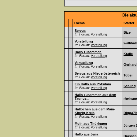
Die akt
Thema
Starter
Servus
Bize
Im Forum:
Vorstellung
Vorstellung
walliball
Im Forum:
Vorstellung
Hallo zusammen
Kralle
Im Forum:
Vorstellung
Vorstellung
Gerhard
Im Forum:
Vorstellung
Servus aus Niederösterreich
Tobsi
Im Forum:
Vorstellung
Ein Hallo aus Potsdam
Sebling
Im Forum:
Vorstellung
Hallo zusammen aus dem
Taunus...
rheinun
Im Forum:
Vorstellung
Hallöchen aus dem Main-
Kinzig-Kreis
Digga79
Im Forum:
Vorstellung
Moin aus Thüringen
Jürgen 
Im Forum:
Vorstellung
Hallo aus Jena
Brassen