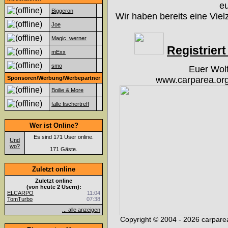
eu
Biggeron
Wir haben bereits eine Viel
Joe
Magic_werner
Registriert 
mExx
smo
Euer Wol
Sponsoren/Werbung/Werbepartner
www.carparea.org
Boilie & More
falle fischertreff
Wer ist Online?
Es sind 171 User online.
Und
wo?
171 Gäste.
Zuletzt online
Zuletzt online
(von heute 2 Usern):
ELCARPO
11:04
TomTurbo
07:38
... alle anzeigen
Copyright © 2004 - 2026 carparea