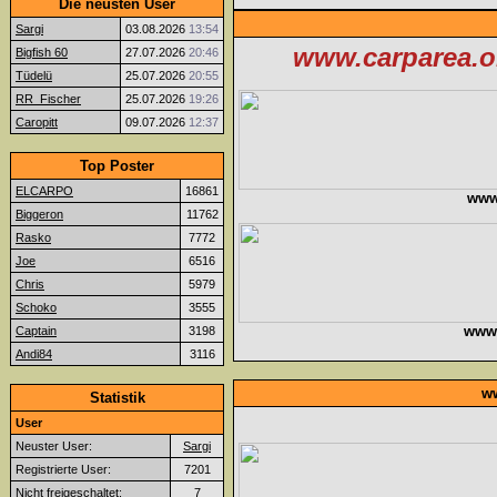
Die neusten User
Sargi
03.08.2026
13:54
www.carparea.or
Bigfish 60
27.07.2026
20:46
Tüdelü
25.07.2026
20:55
RR_Fischer
25.07.2026
19:26
Caropitt
09.07.2026
12:37
Top Poster
ELCARPO
16861
www
Biggeron
11762
Rasko
7772
Joe
6516
Chris
5979
Schoko
3555
www.f
Captain
3198
Andi84
3116
ww
Statistik
User
Neuster User:
Sargi
Registrierte User:
7201
Nicht freigeschaltet:
7