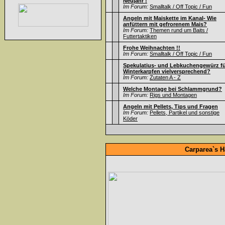
Neujahr !
Im Forum:
Smalltalk / Off Topic / Fun
Angeln mit Maiskette im Kanal- Wie
anfüttern mit gefrorenem Mais?
Im Forum:
Themen rund um Baits /
Futtertaktiken
Frohe Weihnachten !!
Im Forum:
Smalltalk / Off Topic / Fun
Spekulatius- und Lebkuchengewürz f
Winterkarpfen vielversprechend?
Im Forum:
Zutaten A - Z
Welche Montage bei Schlammgrund?
Im Forum:
Rigs und Montagen
Angeln mit Pellets, Tips und Fragen
Im Forum:
Pellets, Partikel und sonstige
Köder
Carparea`s H