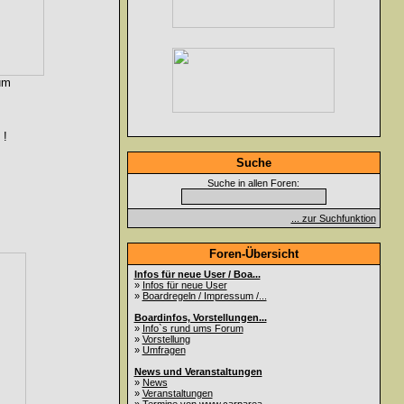
um
 !
Suche
Suche in allen Foren:
... zur Suchfunktion
Foren-Übersicht
Infos für neue User / Boa...
»
Infos für neue User
»
Boardregeln / Impressum /...
Boardinfos, Vorstellungen...
»
Info`s rund ums Forum
»
Vorstellung
»
Umfragen
News und Veranstaltungen
»
News
»
Veranstaltungen