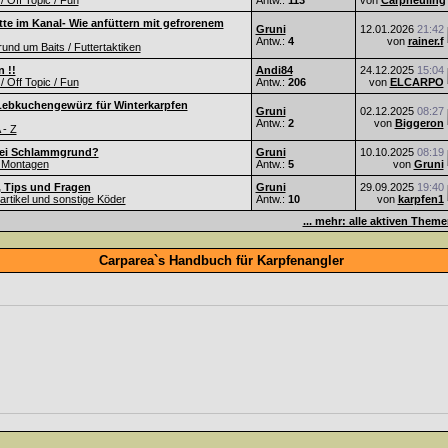
 / Off Topic / Fun
Antw.:
113
von
Carpneuling
te im Kanal- Wie anfüttern mit gefrorenem
Gruni
12.01.2026
21:42
Antw.:
4
von
rainer.f
nd um Baits / Futtertaktiken
 !!
Andi84
24.12.2025
15:04
 / Off Topic / Fun
Antw.:
206
von
ELCARPO
Lebkuchengewürz für Winterkarpfen
Gruni
02.12.2025
08:27
Antw.:
2
von
Biggeron
 - Z
ei Schlammgrund?
Gruni
10.10.2025
08:19
 Montagen
Antw.:
5
von
Gruni
, Tips und Fragen
Gruni
29.09.2025
19:40
Partikel und sonstige Köder
Antw.:
10
von
karpfen1
... mehr: alle aktiven Them
Carparea`s Handbuch für Karpfenangler