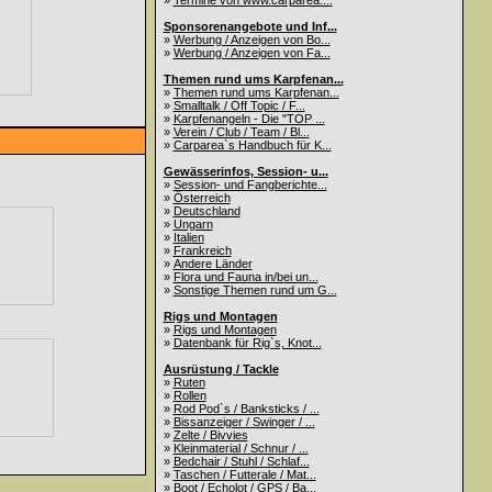
»
Termine von www.carparea....
Sponsorenangebote und Inf...
»
Werbung / Anzeigen von Bo...
»
Werbung / Anzeigen von Fa...
Themen rund ums Karpfenan...
»
Themen rund ums Karpfenan...
»
Smalltalk / Off Topic / F...
»
Karpfenangeln - Die "TOP ...
»
Verein / Club / Team / Bl...
»
Carparea`s Handbuch für K...
Gewässerinfos, Session- u...
»
Session- und Fangberichte...
»
Österreich
»
Deutschland
»
Ungarn
»
Italien
»
Frankreich
»
Andere Länder
»
Flora und Fauna in/bei un...
»
Sonstige Themen rund um G...
Rigs und Montagen
»
Rigs und Montagen
»
Datenbank für Rig`s, Knot...
Ausrüstung / Tackle
»
Ruten
»
Rollen
»
Rod Pod`s / Banksticks / ...
»
Bissanzeiger / Swinger / ...
»
Zelte / Bivvies
»
Kleinmaterial / Schnur / ...
»
Bedchair / Stuhl / Schlaf...
»
Taschen / Futterale / Mat...
»
Boot / Echolot / GPS / Ba...