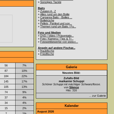
»
Sonstiges Tackle
Baits
»
Zutaten A - Z
»
Alles rund um den Boilie
»
Carparea Baits - Boilies ...
»
Boilieküche
»
Pellets, Partikel und son...
»
Themen rund um Baits / Fu...
Foto und Medien
»
DVD / Video / Präsentatio...
»
Foto / Kamera / Tips & Tr...
»
Fotowettbewerbe von www.c...
Angeln auf andere Fischar...
»
Raubfische
»
Friedfische
56
7%
Galerie
87
10%
Neustes Bild:
184
22%
Zufalls-Bild
markanter Schuppi
145
17%
Schöner Schuppi mit mächtiger Schwanzflosse.
105
13%
von
Silence
Hits: 316
74
9%
... zur Galerie
37
4%
34
4%
Kalender
15
2%
August 2026
7
1%