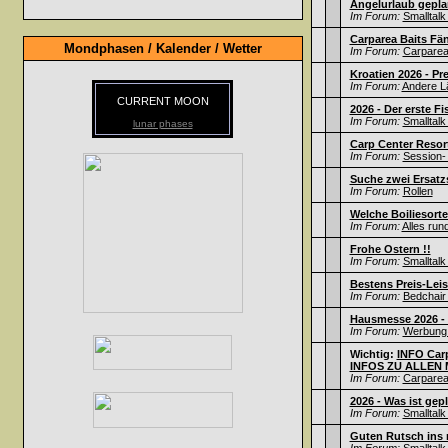
Angelurlaub gepla
Im Forum:
Smalltalk
Carparea Baits Fä
Mondphasen / Kalender / Wetter
Im Forum:
Carparea 
Kroatien 2026 - Pr
Im Forum:
Andere L
CURRENT MOON
2026 - Der erste Fi
Im Forum:
Smalltalk
lunar phases
Carp Center Resort
Im Forum:
Session- 
Suche zwei Ersatz
Im Forum:
Rollen
Welche Boiliesorte
Im Forum:
Alles run
Frohe Ostern !!
Im Forum:
Smalltalk
Bestens Preis-Leis
Im Forum:
Bedchair 
Hausmesse 2026 - F
Im Forum:
Werbung /
Wichtig:
INFO Carp
INFOS ZU ALLEN M
Im Forum:
Carparea 
2026 - Was ist gep
Im Forum:
Smalltalk
Guten Rutsch ins n