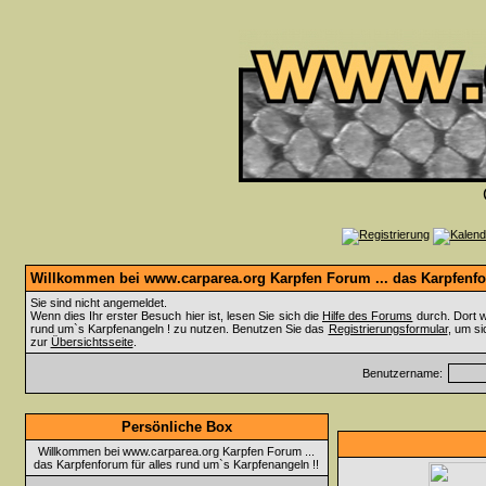
Willkommen bei www.carparea.org Karpfen Forum ... das Karpfenfor
Sie sind nicht angemeldet.
Wenn dies Ihr erster Besuch hier ist, lesen Sie sich die
Hilfe des Forums
durch. Dort w
rund um`s Karpfenangeln ! zu nutzen. Benutzen Sie das
Registrierungsformular
, um si
zur
Übersichtsseite
.
Benutzername:
Persönliche Box
Willkommen bei www.carparea.org Karpfen Forum ...
das Karpfenforum für alles rund um`s Karpfenangeln !!