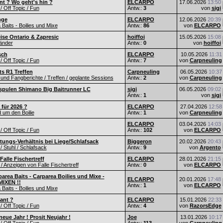
nt ? Wo geht's hin ?
ELCARPO
17.06.2026
13:50
 / Off Topic / Fun
Antw.:
3
von
sigi
nge
ELCARPO
12.06.2026
20:39
Baits - Boilies und Mixe
Antw.:
86
von
ELCARPO
eise Ontario & Zapresic
hoiffoi
15.05.2026
15:08
änder
Antw.:
0
von
hoiffoi
sch
ELCARPO
10.05.2026
11:31
 / Off Topic / Fun
Antw.:
7
von
Carpneuling
s R1 Treffen
Carpneuling
06.05.2026
10:37
und Fangberichte / Treffen / geplante Sessions
Antw.:
2
von
Carpneuling
spulen Shimano Big Baitrunner LC
sigi
06.05.2026
09:02
Antw.:
1
von
sigi
 für 2026 ?
ELCARPO
27.04.2026
12:58
d um den Boilie
Antw.:
1
von
Carpneuling
ELCARPO
03.04.2026
14:03
 / Off Topic / Fun
Antw.:
102
von
ELCARPO
tungs-Verhältnis bei Liege/Schlafsack
Biggeron
20.02.2026
20:43
/ Stuhl / Schlafsack
Antw.:
9
von
Argento
alle Fischertreff
ELCARPO
28.01.2026
21:15
 Anzeigen von Falle Fischertreff
Antw.:
0
von
ELCARPO
area Baits - Carparea Boilies und Mixe -
ELCARPO
20.01.2026
17:48
IXEN !!
Antw.:
1
von
ELCARPO
Baits - Boilies und Mixe
lant ?
ELCARPO
15.01.2026
22:33
 / Off Topic / Fun
Antw.:
4
von
RazorsEdge
eue Jahr ! Prosit Neujahr !
Joe
13.01.2026
10:17