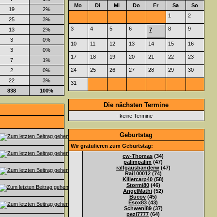
Mo
Di
Mi
Do
Fr
Sa
So
19
2%
1
2
25
3%
3
4
5
6
8
9
13
2%
7
3
0%
10
11
12
13
14
15
16
3
0%
17
18
19
20
21
22
23
7
1%
24
25
26
27
28
29
30
2
0%
22
3%
31
838
100%
Die nächsten Termine
- keine Termine -
Geburtstag
Wir gratulieren zum Geburtstag:
cw-Thomas
(34)
palimpalim
(47)
ralfgausbanderw
(47)
Rai100012
(74)
Killercarp40
(58)
Stormi80
(46)
AngelMathi
(52)
Bucov
(45)
Esox83
(43)
Schweni89
(37)
pezi7777
(64)