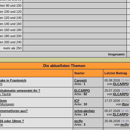
hen 90 und 100
en 100 und 120
en 120 und 140
en 140 und 160
en 160 und 180
en 180 und 200
en 200 und 240
mehr als 250
Insgesamt:
Die aktuellsten Themen
Starter
Letzter Beitrag
ake in Frankreich
Caropitt
05.08.2026
21:04
ch
Antw.:
1
von
ELCARPO
bhakmatte verwendet ihr ?
ELCARPO
25.07.2026
12:47
s Tackle
Antw.:
82
von
ELCARPO
Stein
ICF
17.07.2026
20:52
 Montagen
Antw.:
10
von
Bize
Internetforen aus?
schm,akofatz
05.07.2026
11:46
n
Antw.:
14
von
ELCARPO
 16 oder 18mm ?
mcfly
25.06.2026
18:39
he
Antw.:
3
von
mcfly