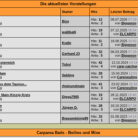
Die aktuellsten Vorstellungen
Starter
Hits
Letzter Beitrag
Hits:
12
08.07.2026
07:29
Bize
ng
Antw.:
2
von
Biggeron
Hits:
19
07.12.2025
08:54
walliballi
ng
Antw.:
2
von
ELCARPO
Hits:
11
18.08.2025
10:42
Kralle
ng
Antw.:
2
von
Biggeron
Hits:
32
06.03.2025
07:29
Gerhard 23
ng
Antw.:
5
von
Biggeron
sterreich
Hits:
42
13.10.2024
14:14
Tobsi
ng
Antw.:
4
von
carp-catcher
sdam
Hits:
28
15.04.2024
12:01
Sebling
ng
Antw.:
3
von
Carpneuling
s dem Taunus...
Hits:
41
23.02.2024
20:10
rheinundmain
ng
Antw.:
3
von
Carpneuling
 Main-Kinzig-Kreis
Hits:
19
28.11.2023
19:40
Digga7905
ng
Antw.:
2
von
ELCARPO
n
Hits:
28
18.10.2023
07:38
Jürgen D.
ng
Antw.:
3
von
ELCARPO
Hits:
15
01.08.2023
14:14
Brassenkönig89
ng
Antw.:
1
von
Biggeron
Carparea Baits - Boilies und Mixe