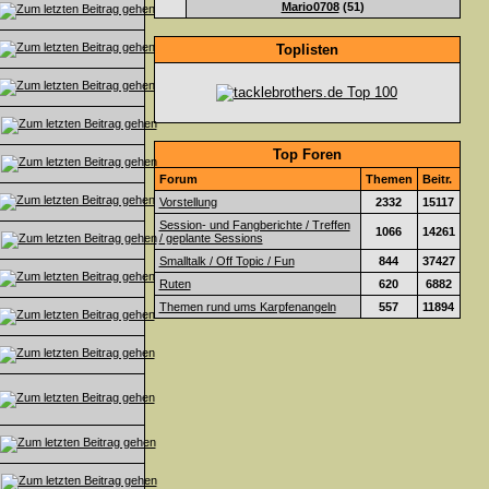
Mario0708
(51)
Toplisten
Top Foren
Forum
Themen
Beitr.
Vorstellung
2332
15117
Session- und Fangberichte / Treffen
1066
14261
/ geplante Sessions
Smalltalk / Off Topic / Fun
844
37427
Ruten
620
6882
Themen rund ums Karpfenangeln
557
11894