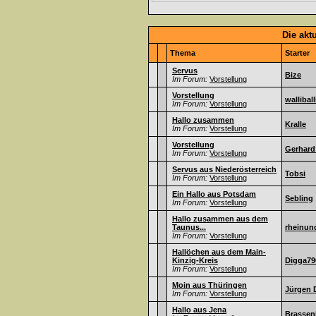
Die akt
Thema
Starter
Servus
Bize
Im Forum:
Vorstellung
Vorstellung
walliball
Im Forum:
Vorstellung
Hallo zusammen
Kralle
Im Forum:
Vorstellung
Vorstellung
Gerhard
Im Forum:
Vorstellung
Servus aus Niederösterreich
Tobsi
Im Forum:
Vorstellung
Ein Hallo aus Potsdam
Sebling
Im Forum:
Vorstellung
Hallo zusammen aus dem
Taunus...
rheinun
Im Forum:
Vorstellung
Hallöchen aus dem Main-
Kinzig-Kreis
Digga79
Im Forum:
Vorstellung
Moin aus Thüringen
Jürgen 
Im Forum:
Vorstellung
Hallo aus Jena
Brassen