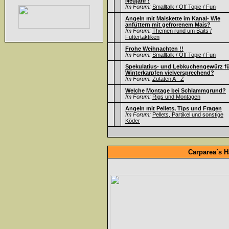
Neujahr !
Im Forum:
Smalltalk / Off Topic / Fun
Angeln mit Maiskette im Kanal- Wie
anfüttern mit gefrorenem Mais?
Im Forum:
Themen rund um Baits /
Futtertaktiken
Frohe Weihnachten !!
Im Forum:
Smalltalk / Off Topic / Fun
Spekulatius- und Lebkuchengewürz f
Winterkarpfen vielversprechend?
Im Forum:
Zutaten A - Z
Welche Montage bei Schlammgrund?
Im Forum:
Rigs und Montagen
Angeln mit Pellets, Tips und Fragen
Im Forum:
Pellets, Partikel und sonstige
Köder
Carparea`s H