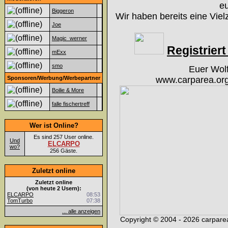
eu
Biggeron
Wir haben bereits eine Viel
Joe
Magic_werner
Registriert 
mExx
smo
Euer Wol
Sponsoren/Werbung/Werbepartner
www.carparea.org
Boilie & More
falle fischertreff
Wer ist Online?
Es sind 257 User online.
Und
ELCARPO
wo?
256 Gäste.
Zuletzt online
Zuletzt online
(von heute 2 Usern):
ELCARPO
08:53
TomTurbo
07:38
... alle anzeigen
Copyright © 2004 - 2026 carparea