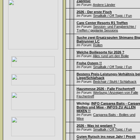
Zapresic
Im Forum:
Andere Länder
2026 - Der erste Fisch
Im Forum:
Smalltalk / Off Topic / Fun
Carp Center Resorts R1 Treffen
Im Forum:
Session- und Fangberichte /
Treffen / geplante Sessions
Suche zwei Ersatzspulen Shimano Big
Baitrunner LC
Im Forum:
Rollen
Welche Boiliesorte für 2026 ?
Im Forum:
Alles rund um den Boilie
Frohe Ostern !!
Im Forum:
Smalltalk / Off Topic / Fun
Bestens Preis-Leistungs-Verhältnis be
Liege/Schlafsack
Im Forum:
Bedchair / Stuhl / Schlafsack
Hausmesse 2026 - Falle Fischertreff
Im Forum:
Werbung / Anzeigen von Falle
Fischertreff
Wichtig:
INFO Carparea Baits - Carpar
Boilies und Mixe - INFOS ZU ALLEN
MIXEN !!
Im Forum:
Carparea Baits - Boilies und
Mixe
2026 - Was ist geplant ?
Im Forum:
Smalltalk / Off Topic / Fun
Guten Rutsch ins neue Jahr ! Prosit