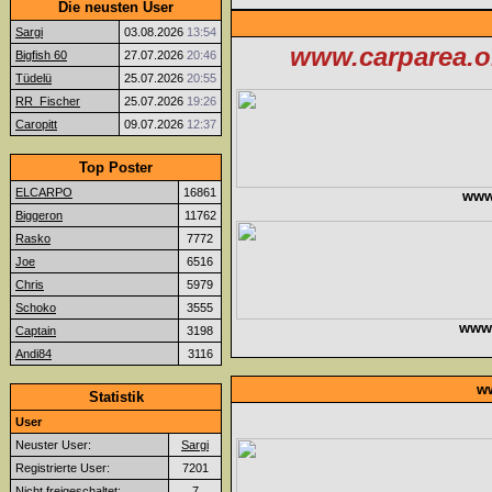
Die neusten User
Sargi
03.08.2026
13:54
www.carparea.or
Bigfish 60
27.07.2026
20:46
Tüdelü
25.07.2026
20:55
RR_Fischer
25.07.2026
19:26
Caropitt
09.07.2026
12:37
Top Poster
ELCARPO
16861
www
Biggeron
11762
Rasko
7772
Joe
6516
Chris
5979
Schoko
3555
www.f
Captain
3198
Andi84
3116
ww
Statistik
User
Neuster User:
Sargi
Registrierte User:
7201
Nicht freigeschaltet:
7