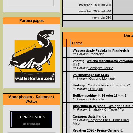
zwischen 180 und 200
zwischen 200 und 240
mehr als 250
Partnerpages
Die 
Thema
Wasserstände Paylake in Frankreich
Im Forum:
Frankreich
Wichtig:
Welche Abhakmatte verwend
ihr ?
Im Forum:
Sonstiges Tackle
Wurfmontage mit Stein
Im Forum:
Rigs und Montagen
Umfrage:
Sterben Internetforen aus?
Im Forum:
Umfragen
Boiliemaschine in 16 oder 18mm ?
Mondphasen / Kalender /
Im Forum:
Boilieküche
Wetter
Angelurlaub geplant ? Wo geht's hin 
Im Forum:
Smalltalk / Off Topic / Fun
Carparea Baits Fänge
CURRENT MOON
Im Forum:
Carparea Baits - Boilies und
Mixe
lunar phases
Kroatien 2026 - Preise Ontario &