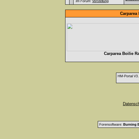
Im Forum:
Vorstellung
Carparea 
Carparea Boilie R
HM-Portal V3
Datensc
Forensoftware:
Burning B