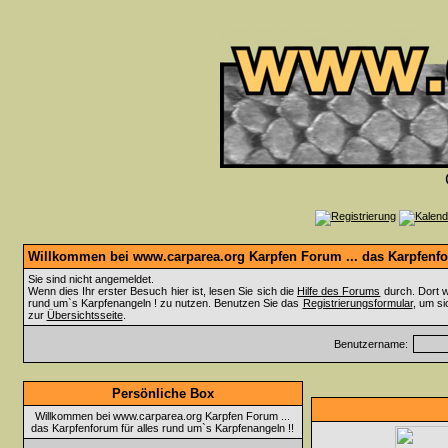
Willkommen bei www.carparea.org Karpfen Forum ... das Karpfenfor
Sie sind nicht angemeldet.
Wenn dies Ihr erster Besuch hier ist, lesen Sie sich die
Hilfe des Forums
durch. Dort w
rund um`s Karpfenangeln ! zu nutzen. Benutzen Sie das
Registrierungsformular
, um si
zur
Übersichtsseite
.
Benutzername:
Persönliche Box
Willkommen bei www.carparea.org Karpfen Forum ...
das Karpfenforum für alles rund um`s Karpfenangeln !!