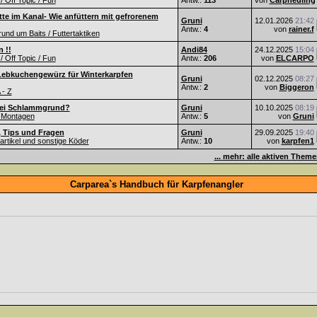
 / Off Topic / Fun
Antw.:
113
von
Carpneuling
te im Kanal- Wie anfüttern mit gefrorenem
Gruni
12.01.2026
21:42
Antw.:
4
von
rainer.f
nd um Baits / Futtertaktiken
 !!
Andi84
24.12.2025
15:04
 / Off Topic / Fun
Antw.:
206
von
ELCARPO
Lebkuchengewürz für Winterkarpfen
Gruni
02.12.2025
08:27
Antw.:
2
von
Biggeron
 - Z
ei Schlammgrund?
Gruni
10.10.2025
08:19
 Montagen
Antw.:
5
von
Gruni
, Tips und Fragen
Gruni
29.09.2025
19:40
Partikel und sonstige Köder
Antw.:
10
von
karpfen1
... mehr: alle aktiven Them
Carparea`s Handbuch für Karpfenangler