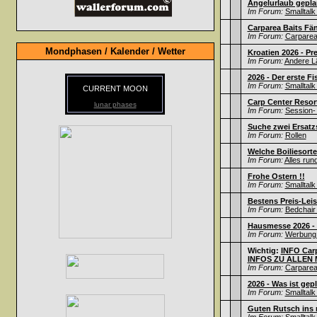
Angelurlaub gepla
Im Forum:
Smalltalk
Carparea Baits Fä
Im Forum:
Carparea 
Mondphasen / Kalender / Wetter
Kroatien 2026 - Pr
Im Forum:
Andere L
2026 - Der erste Fi
Im Forum:
Smalltalk
CURRENT MOON
Carp Center Resort
lunar phases
Im Forum:
Session- 
Suche zwei Ersatz
Im Forum:
Rollen
Welche Boiliesorte
Im Forum:
Alles run
Frohe Ostern !!
Im Forum:
Smalltalk
Bestens Preis-Leis
Im Forum:
Bedchair 
Hausmesse 2026 - F
Im Forum:
Werbung /
Wichtig:
INFO Carp
INFOS ZU ALLEN M
Im Forum:
Carparea 
2026 - Was ist gep
Im Forum:
Smalltalk
Guten Rutsch ins n