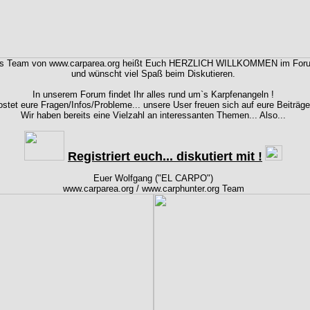
s Team von www.carparea.org heißt Euch HERZLICH WILLKOMMEN im For
und wünscht viel Spaß beim Diskutieren.
In unserem Forum findet Ihr alles rund um`s Karpfenangeln !
stet eure Fragen/Infos/Probleme... unsere User freuen sich auf eure Beiträge
Wir haben bereits eine Vielzahl an interessanten Themen... Also...
Registriert euch... diskutiert mit !
Euer Wolfgang ("EL CARPO")
www.carparea.org / www.carphunter.org Team