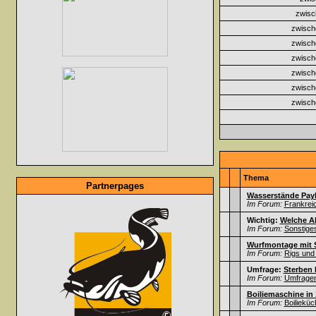
zwisc
zwisch
zwisch
zwisch
zwisch
zwisch
zwisch
Thema
Partnerpages
Wasserstände Payl
Im Forum:
Frankrei
Wichtig:
Welche A
Im Forum:
Sonstige
Wurfmontage mit 
Im Forum:
Rigs und
Umfrage:
Sterben 
Im Forum:
Umfrage
Boiliemaschine in
Im Forum:
Boilieküc