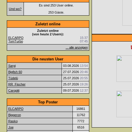
Es sind 253 User online.
Und wo?
253 Gäste.
Zuletzt online
Zuletzt online
(von heute 2 Usern):
ELCARPO
15:37
TomTurbo
07:45
... alle anzeigen
Die neusten User
Sargi
03.08.2026
13:54
Bigfish 60
27.07.2026
20:46
Tüdelü
25.07.2026
20:55
RR_Fischer
25.07.2026
19:26
Caropitt
09.07.2026
12:37
Top Poster
ELCARPO
16861
Biggeron
11762
Rasko
7772
Joe
6516