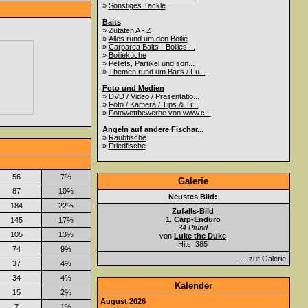
»
Sonstiges Tackle
Baits
»
Zutaten A - Z
»
Alles rund um den Boilie
»
Carparea Baits - Boilies ...
»
Boilieküche
»
Pellets, Partikel und son...
»
Themen rund um Baits / Fu...
Foto und Medien
»
DVD / Video / Präsentatio...
»
Foto / Kamera / Tips & Tr...
»
Fotowettbewerbe von www.c...
Angeln auf andere Fischar...
»
Raubfische
»
Friedfische
56
7%
Galerie
87
10%
Neustes Bild:
184
22%
Zufalls-Bild
1. Carp-Enduro
145
17%
34 Pfund
105
13%
von
Luke the Duke
Hits: 385
74
9%
... zur Galerie
37
4%
34
4%
Kalender
15
2%
August 2026
7
1%