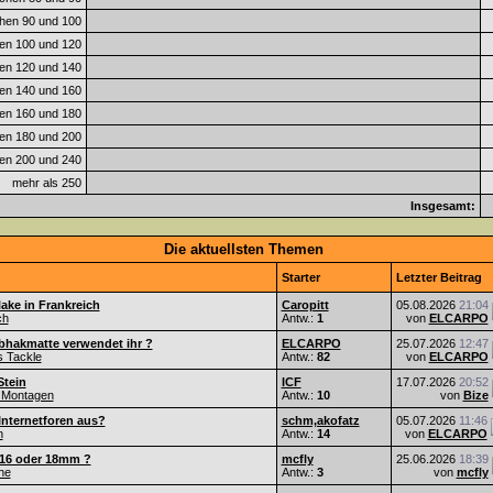
hen 90 und 100
en 100 und 120
en 120 und 140
en 140 und 160
en 160 und 180
en 180 und 200
en 200 und 240
mehr als 250
Insgesamt:
Die aktuellsten Themen
Starter
Letzter Beitrag
ake in Frankreich
Caropitt
05.08.2026
21:04
ch
Antw.:
1
von
ELCARPO
bhakmatte verwendet ihr ?
ELCARPO
25.07.2026
12:47
s Tackle
Antw.:
82
von
ELCARPO
Stein
ICF
17.07.2026
20:52
 Montagen
Antw.:
10
von
Bize
Internetforen aus?
schm,akofatz
05.07.2026
11:46
n
Antw.:
14
von
ELCARPO
 16 oder 18mm ?
mcfly
25.06.2026
18:39
he
Antw.:
3
von
mcfly