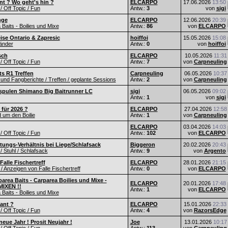
nt ? Wo geht's hin ?
ELCARPO
17.06.2026
13:50
 / Off Topic / Fun
Antw.:
3
von
sigi
nge
ELCARPO
12.06.2026
20:39
Baits - Boilies und Mixe
Antw.:
86
von
ELCARPO
eise Ontario & Zapresic
hoiffoi
15.05.2026
15:08
änder
Antw.:
0
von
hoiffoi
sch
ELCARPO
10.05.2026
11:31
 / Off Topic / Fun
Antw.:
7
von
Carpneuling
s R1 Treffen
Carpneuling
06.05.2026
10:37
und Fangberichte / Treffen / geplante Sessions
Antw.:
2
von
Carpneuling
spulen Shimano Big Baitrunner LC
sigi
06.05.2026
09:02
Antw.:
1
von
sigi
 für 2026 ?
ELCARPO
27.04.2026
12:58
d um den Boilie
Antw.:
1
von
Carpneuling
ELCARPO
03.04.2026
14:03
 / Off Topic / Fun
Antw.:
102
von
ELCARPO
tungs-Verhältnis bei Liege/Schlafsack
Biggeron
20.02.2026
20:43
/ Stuhl / Schlafsack
Antw.:
9
von
Argento
alle Fischertreff
ELCARPO
28.01.2026
21:15
 Anzeigen von Falle Fischertreff
Antw.:
0
von
ELCARPO
area Baits - Carparea Boilies und Mixe -
ELCARPO
20.01.2026
17:48
IXEN !!
Antw.:
1
von
ELCARPO
Baits - Boilies und Mixe
lant ?
ELCARPO
15.01.2026
22:33
 / Off Topic / Fun
Antw.:
4
von
RazorsEdge
eue Jahr ! Prosit Neujahr !
Joe
13.01.2026
10:17