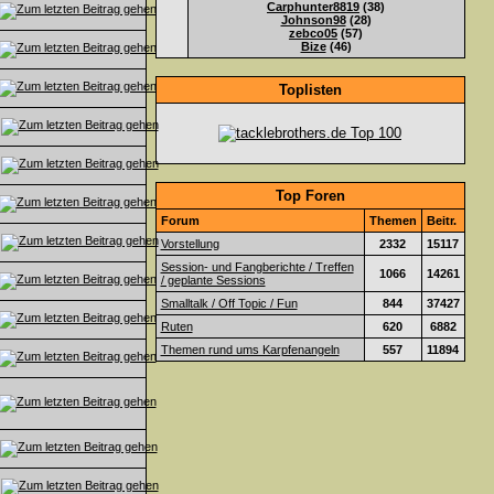
Carphunter8819
(38)
Johnson98
(28)
zebco05
(57)
Bize
(46)
Toplisten
Top Foren
Forum
Themen
Beitr.
Vorstellung
2332
15117
Session- und Fangberichte / Treffen
1066
14261
/ geplante Sessions
Smalltalk / Off Topic / Fun
844
37427
Ruten
620
6882
Themen rund ums Karpfenangeln
557
11894