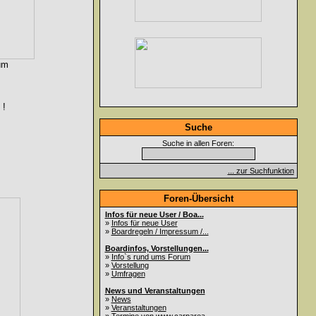
um
 !
Suche
Suche in allen Foren:
... zur Suchfunktion
Foren-Übersicht
Infos für neue User / Boa...
»
Infos für neue User
»
Boardregeln / Impressum /...
Boardinfos, Vorstellungen...
»
Info`s rund ums Forum
»
Vorstellung
»
Umfragen
News und Veranstaltungen
»
News
»
Veranstaltungen