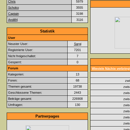
Chris
5979
Schoko
3555
Captain
3198
Andi84
3116
Statistik
User
Neuster User:
Sargi
Registrierte User:
7201
Nicht freigeschaltet:
7
Gesperrt:
0
Forum
Wieviele Nächte verbringt
Kategorien:
13
Foren:
68
zwi
Themen gesamt:
19738
zwis
Geschlossene Themen:
2443
zwis
Beiträge gesamt:
226908
zwis
Umfragen:
130
zwis
zwis
Partnerpages
zwis
zwis
zwis