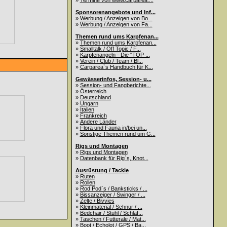
»
Termine von www.carparea....
Sponsorenangebote und Inf...
»
Werbung / Anzeigen von Bo...
»
Werbung / Anzeigen von Fa...
Themen rund ums Karpfenan...
»
Themen rund ums Karpfenan...
»
Smalltalk / Off Topic / F...
»
Karpfenangeln - Die "TOP ...
»
Verein / Club / Team / Bl...
»
Carparea`s Handbuch für K...
Gewässerinfos, Session- u...
»
Session- und Fangberichte...
»
Österreich
»
Deutschland
»
Ungarn
»
Italien
»
Frankreich
»
Andere Länder
»
Flora und Fauna in/bei un...
»
Sonstige Themen rund um G...
Rigs und Montagen
»
Rigs und Montagen
»
Datenbank für Rig`s, Knot...
Ausrüstung / Tackle
»
Ruten
»
Rollen
»
Rod Pod`s / Banksticks / ...
»
Bissanzeiger / Swinger / ...
»
Zelte / Bivvies
»
Kleinmaterial / Schnur / ...
»
Bedchair / Stuhl / Schlaf...
»
Taschen / Futterale / Mat...
»
Boot / Echolot / GPS / Ba...