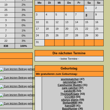
Mo
Di
Mi
Do
Fr
Sa
So
19
2%
1
2
25
3%
3
4
5
6
7
9
13
2%
8
3
0%
10
11
12
13
14
15
16
3
0%
17
18
19
20
21
22
23
7
1%
24
25
26
27
28
29
30
2
0%
22
3%
31
838
100%
Die nächsten Termine
- keine Termine -
Geburtstag
Wir gratulieren zum Geburtstag:
wurmmatcher
(47)
ratzistefan
(40)
Carphunter Buddy
(31)
carp catcher
(37)
zander45
(53)
ThomasKraatz
(43)
CCC003
(54)
silurus glanis
(59)
Stefan0808
(40)
hansi28
(41)
BassHunter
(36)