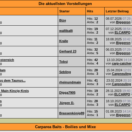
Die aktuellsten Vorstellungen
Starter
Hits
Letzter Beitrag
Hits:
12
08.07.2026
07:29
Bize
ng
Antw.:
2
von
Biggeron
Hits:
19
07.12.2025
08:54
walliballi
ng
Antw.:
2
von
ELCARPO
Hits:
11
18.08.2025
10:42
Kralle
ng
Antw.:
2
von
Biggeron
Hits:
32
06.03.2025
07:29
Gerhard 23
ng
Antw.:
5
von
Biggeron
sterreich
Hits:
42
13.10.2024
14:14
Tobsi
ng
Antw.:
4
von
carp-catcher
sdam
Hits:
28
15.04.2024
12:01
Sebling
ng
Antw.:
3
von
Carpneuling
s dem Taunus...
Hits:
41
23.02.2024
20:10
rheinundmain
ng
Antw.:
3
von
Carpneuling
 Main-Kinzig-Kreis
Hits:
19
28.11.2023
19:40
Digga7905
ng
Antw.:
2
von
ELCARPO
n
Hits:
28
18.10.2023
07:38
Jürgen D.
ng
Antw.:
3
von
ELCARPO
Hits:
15
01.08.2023
14:14
Brassenkönig89
ng
Antw.:
1
von
Biggeron
Carparea Baits - Boilies und Mixe