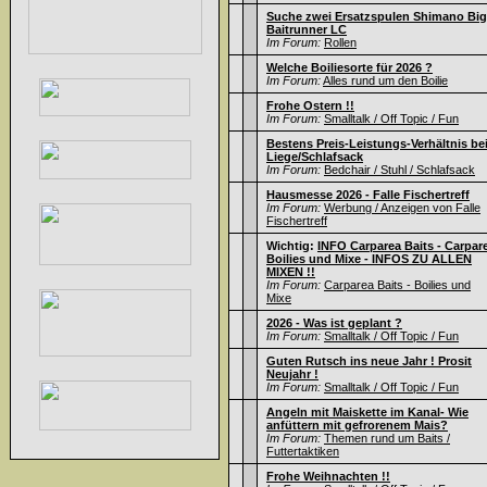
Suche zwei Ersatzspulen Shimano Big
Baitrunner LC
Im Forum:
Rollen
Welche Boiliesorte für 2026 ?
Im Forum:
Alles rund um den Boilie
Frohe Ostern !!
Im Forum:
Smalltalk / Off Topic / Fun
Bestens Preis-Leistungs-Verhältnis be
Liege/Schlafsack
Im Forum:
Bedchair / Stuhl / Schlafsack
Hausmesse 2026 - Falle Fischertreff
Im Forum:
Werbung / Anzeigen von Falle
Fischertreff
Wichtig:
INFO Carparea Baits - Carpar
Boilies und Mixe - INFOS ZU ALLEN
MIXEN !!
Im Forum:
Carparea Baits - Boilies und
Mixe
2026 - Was ist geplant ?
Im Forum:
Smalltalk / Off Topic / Fun
Guten Rutsch ins neue Jahr ! Prosit
Neujahr !
Im Forum:
Smalltalk / Off Topic / Fun
Angeln mit Maiskette im Kanal- Wie
anfüttern mit gefrorenem Mais?
Im Forum:
Themen rund um Baits /
Futtertaktiken
Frohe Weihnachten !!