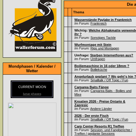
Die 
Thema
Wasserstände Paylake in Frankreich
Im Forum:
Frankreich
Wichtig:
Welche Abhakmatte verwend
ihr ?
Im Forum:
Sonstiges Tackle
Wurfmontage mit Stein
Im Forum:
Rigs und Montagen
Umfrage:
Sterben Internetforen aus?
Im Forum:
Umfragen
Mondphasen / Kalender /
Boiliemaschine in 16 oder 18mm ?
Im Forum:
Boilieküche
Wetter
Angelurlaub geplant ? Wo geht's hin 
Im Forum:
Smalltalk / Off Topic / Fun
CURRENT MOON
Carparea Baits Fänge
Im Forum:
Carparea Baits - Boilies und
lunar phases
Mixe
Kroatien 2026 - Preise Ontario &
Zapresic
Im Forum:
Andere Länder
2026 - Der erste Fisch
Im Forum:
Smalltalk / Off Topic / Fun
Carp Center Resorts R1 Treffen
Im Forum:
Session- und Fangberichte /
Treffen / geplante Sessions