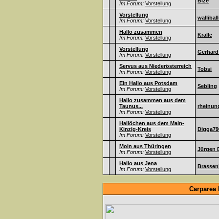
Bize
Im Forum:
Vorstellung
Vorstellung
walliball
Im Forum:
Vorstellung
Hallo zusammen
Kralle
Im Forum:
Vorstellung
Vorstellung
Gerhard
Im Forum:
Vorstellung
Servus aus Niederösterreich
Tobsi
Im Forum:
Vorstellung
Ein Hallo aus Potsdam
Sebling
Im Forum:
Vorstellung
Hallo zusammen aus dem
Taunus...
rheinun
Im Forum:
Vorstellung
Hallöchen aus dem Main-
Kinzig-Kreis
Digga79
Im Forum:
Vorstellung
Moin aus Thüringen
Jürgen 
Im Forum:
Vorstellung
Hallo aus Jena
Brassen
Im Forum:
Vorstellung
Carparea 