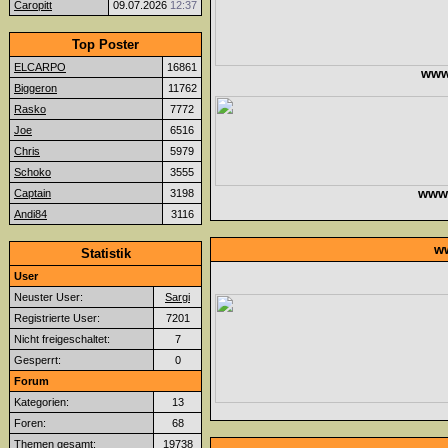
Caropitt
09.07.2026
12:37
Top Poster
ELCARPO
16861
www
Biggeron
11762
Rasko
7772
Joe
6516
Chris
5979
Schoko
3555
www.f
Captain
3198
Andi84
3116
ww
Statistik
User
Neuster User:
Sargi
Registrierte User:
7201
Nicht freigeschaltet:
7
Gesperrt:
0
Forum
Kategorien:
13
Foren:
68
Themen gesamt:
19738