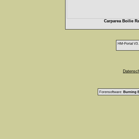
Carparea Boilie R
HM-Portal V3
Datensc
Forensoftware:
Burning B