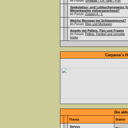
Im Forum:
Smalltalk / Off Topic / Fun
Spekulatius- und Lebkuchengewürz f
Winterkarpfen vielversprechend?
Im Forum:
Zutaten A - Z
Welche Montage bei Schlammgrund?
Im Forum:
Rigs und Montagen
Angeln mit Pellets, Tips und Fragen
Im Forum:
Pellets, Partikel und sonstige
Köder
Carparea`s H
Die akt
Thema
Starter
Servus