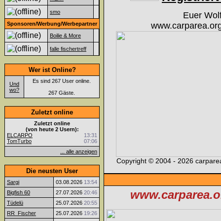
smo
Euer Wol
Sponsoren/Werbung/Werbepartner
www.carparea.org
Boilie & More
falle fischertreff
Wer ist Online?
Es sind 267 User online.
Und
wo?
267 Gäste.
Zuletzt online
Zuletzt online
(von heute 2 Usern):
ELCARPO
13:31
TomTurbo
07:06
... alle anzeigen
Copyright © 2004 - 2026 carparea
Die neusten User
Sargi
03.08.2026
13:54
www.carparea.or
Bigfish 60
27.07.2026
20:46
Tüdelü
25.07.2026
20:55
RR_Fischer
25.07.2026
19:26