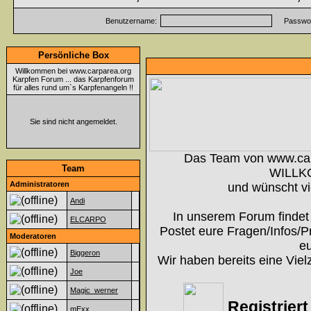
Benutzername:
Passwor
Persönliche Box
Willkommen bei www.carparea.org
Karpfen Forum ... das Karpfenforum
für alles rund um`s Karpfenangeln !!
Sie sind nicht angemeldet.
Das Team von www.ca
Team
WILLK
Administratoren
und wünscht vi
Andi
In unserem Forum findet 
ELCARPO
Postet eure Fragen/Infos/P
Moderatoren
eu
Biggeron
Wir haben bereits eine Viel
Joe
Magic_werner
Registriert 
mExx