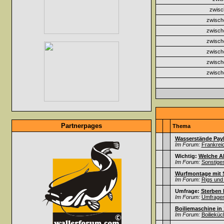
zwisc
zwisch
zwisch
zwisch
zwisch
zwisch
zwisch
Partnerpages
Thema
Wasserstände Payl
Im Forum:
Frankrei
Wichtig:
Welche A
Im Forum:
Sonstige
Wurfmontage mit 
Im Forum:
Rigs und
Umfrage:
Sterben 
Im Forum:
Umfrage
Boiliemaschine in
Im Forum:
Boilieküc