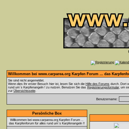
Willkommen bei www.carparea.org Karpfen Forum ... das Karpfenfor
Sie sind nicht angemeldet.
Wenn dies Ihr erster Besuch hier ist, lesen Sie sich die
Hilfe des Forums
durch. Dort w
rund um`s Karpfenangeln ! zu nutzen. Benutzen Sie das
Registrierungsformular
, um si
zur
Übersichtsseite
.
Benutzername:
Persönliche Box
Willkommen bei www.carparea.org Karpfen Forum ...
das Karpfenforum für alles rund um`s Karpfenangeln !!