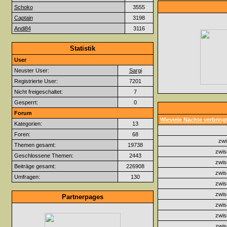
Schoko
3555
Captain
3198
Andi84
3116
Statistik
User
Neuster User:
Sargi
Registrierte User:
7201
Nicht freigeschaltet:
7
Gesperrt:
0
Forum
Wieviele Nächte verbringt
Kategorien:
13
Foren:
68
zwi
Themen gesamt:
19738
zwis
Geschlossene Themen:
2443
zwis
Beiträge gesamt:
226908
zwis
Umfragen:
130
zwis
zwis
Partnerpages
zwis
zwis
zwis