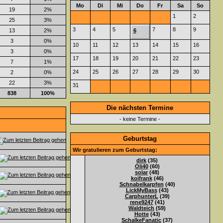
Mo
Di
Mi
Do
Fr
Sa
So
19
2%
1
2
25
3%
3
4
5
7
8
9
13
2%
6
3
0%
10
11
12
13
14
15
16
3
0%
17
18
19
20
21
22
23
7
1%
24
25
26
27
28
29
30
2
0%
22
3%
31
838
100%
Die nächsten Termine
- keine Termine -
Geburtstag
Wir gratulieren zum Geburtstag:
dirk
(35)
Oli40
(60)
solar
(48)
koifrank
(46)
Schnabelkarpfen
(40)
LickMyBass
(43)
CarphunterL
(39)
rene9247
(41)
Waldteich
(59)
Hotte
(43)
SchalkeFanatic
(37)