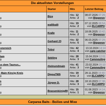
Die aktuellsten Vorstellungen
Starter
Hits
Letzter Beitrag
Hits:
12
08.07.2026
07:29
Bize
ng
Antw.:
2
von
Biggeron
Hits:
19
07.12.2025
08:54
walliballi
ng
Antw.:
2
von
ELCARPO
Hits:
11
18.08.2025
10:42
Kralle
ng
Antw.:
2
von
Biggeron
Hits:
32
06.03.2025
07:29
Gerhard 23
ng
Antw.:
5
von
Biggeron
sterreich
Hits:
42
13.10.2024
14:14
Tobsi
ng
Antw.:
4
von
carp-catcher
sdam
Hits:
28
15.04.2024
12:01
Sebling
ng
Antw.:
3
von
Carpneuling
s dem Taunus...
Hits:
41
23.02.2024
20:10
rheinundmain
ng
Antw.:
3
von
Carpneuling
 Main-Kinzig-Kreis
Hits:
19
28.11.2023
19:40
Digga7905
ng
Antw.:
2
von
ELCARPO
n
Hits:
28
18.10.2023
07:38
Jürgen D.
ng
Antw.:
3
von
ELCARPO
Hits:
15
01.08.2023
14:14
Brassenkönig89
ng
Antw.:
1
von
Biggeron
Carparea Baits - Boilies und Mixe