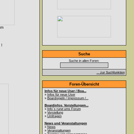
um
 !
Suche
Suche in allen Foren:
... zur Suchfunktion
Foren-Übersicht
Infos für neue User / Boa...
»
Infos für neue User
»
Boardregeln / Impressum /...
Boardinfos, Vorstellungen...
»
Info`s rund ums Forum
»
Vorstellung
»
Umfragen
News und Veranstaltungen
»
News
»
Veranstaltungen