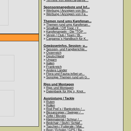
»
Termine von www.carparea....
Sponsorenangebote und Inf...
»
Werbung / Anzeigen von Bo...
»
Werbung / Anzeigen von Fa...
Themen rund ums Karpfenan...
»
Themen rund ums Karpfenan...
»
Smalltalk / Off Topic / F...
»
Karpfenangeln - Die "TOP ...
»
Verein / Club / Team / Bl...
»
Carparea`s Handbuch für K...
Gewässerinfos, Session- u...
»
Session- und Fangberichte...
»
Österreich
»
Deutschland
»
Ungarn
»
Italien
»
Frankreich
»
Andere Länder
»
Flora und Fauna in/bei un...
»
Sonstige Themen rund um G...
Rigs und Montagen
»
Rigs und Montagen
»
Datenbank für Rig`s, Knot...
Ausrüstung / Tackle
»
Ruten
»
Rollen
»
Rod Pod`s / Banksticks / ...
»
Bissanzeiger / Swinger / ...
»
Zelte / Bivvies
»
Kleinmaterial / Schnur / ...
»
Bedchair / Stuhl / Schlaf...
»
Taschen / Futterale / Mat...
»
Boot / Echolot / GPS / Ba...