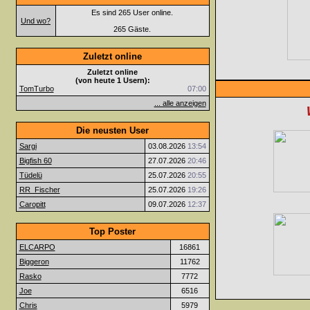
Es sind 265 User online.
Und wo?
265 Gäste.
Zuletzt online
Zuletzt online
(von heute 1 Usern):
TomTurbo
07:00
... alle anzeigen
Die neusten User
Sargi
03.08.2026
13:54
Bigfish 60
27.07.2026
20:46
Tüdelü
25.07.2026
20:55
RR_Fischer
25.07.2026
19:26
Caropitt
09.07.2026
12:37
Top Poster
ELCARPO
16861
Biggeron
11762
Rasko
7772
Joe
6516
Chris
5979