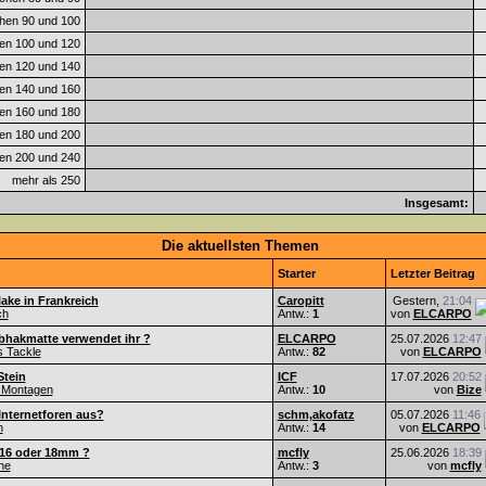
hen 90 und 100
en 100 und 120
en 120 und 140
en 140 und 160
en 160 und 180
en 180 und 200
en 200 und 240
mehr als 250
Insgesamt:
Die aktuellsten Themen
Starter
Letzter Beitrag
ake in Frankreich
Caropitt
Gestern,
21:04
ch
Antw.:
1
von
ELCARPO
bhakmatte verwendet ihr ?
ELCARPO
25.07.2026
12:47
s Tackle
Antw.:
82
von
ELCARPO
Stein
ICF
17.07.2026
20:52
 Montagen
Antw.:
10
von
Bize
Internetforen aus?
schm,akofatz
05.07.2026
11:46
n
Antw.:
14
von
ELCARPO
 16 oder 18mm ?
mcfly
25.06.2026
18:39
he
Antw.:
3
von
mcfly