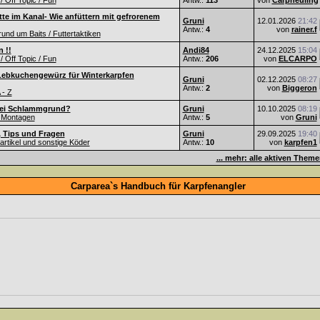
 / Off Topic / Fun
Antw.:
113
von
Carpneuling
te im Kanal- Wie anfüttern mit gefrorenem
Gruni
12.01.2026
21:42
Antw.:
4
von
rainer.f
nd um Baits / Futtertaktiken
 !!
Andi84
24.12.2025
15:04
 / Off Topic / Fun
Antw.:
206
von
ELCARPO
Lebkuchengewürz für Winterkarpfen
Gruni
02.12.2025
08:27
Antw.:
2
von
Biggeron
 - Z
ei Schlammgrund?
Gruni
10.10.2025
08:19
 Montagen
Antw.:
5
von
Gruni
, Tips und Fragen
Gruni
29.09.2025
19:40
Partikel und sonstige Köder
Antw.:
10
von
karpfen1
... mehr: alle aktiven Them
Carparea`s Handbuch für Karpfenangler