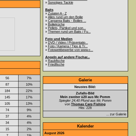
»
Sonstiges Tackle
Baits
»
Zutaten A - Z
»
Alles rund um den Boilie
»
Carparea Baits - Boilies ...
»
Boilieküche
»
Pellets, Partikel und son...
»
Themen rund um Baits / Fu...
Foto und Medien
»
DVD / Video / Präsentatio...
»
Foto / Kamera / Tips & Tr...
»
Fotowettbewerbe von www.c...
Angeln auf andere Fischar...
»
Raubfische
»
Friedfische
56
7%
Galerie
87
10%
Neustes Bild:
184
22%
Zufalls-Bild
Mein zweiter ü20 aus Mc Pomm
145
17%
Spiegler 24,40 Pfund aus Mc Pomm
105
13%
von
Thomas Carp Fishing
Hits: 228
74
9%
... zur Galerie
37
4%
34
4%
Kalender
15
2%
August 2026
7
1%