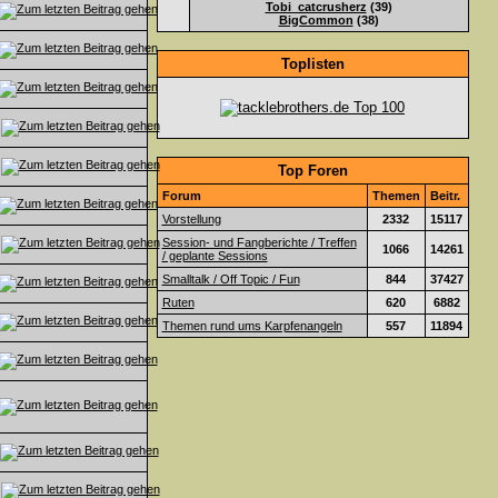
Tobi_catcrusherz
(39)
BigCommon
(38)
Toplisten
Top Foren
Forum
Themen
Beitr.
Vorstellung
2332
15117
Session- und Fangberichte / Treffen
1066
14261
/ geplante Sessions
Smalltalk / Off Topic / Fun
844
37427
Ruten
620
6882
Themen rund ums Karpfenangeln
557
11894