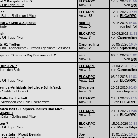
nt ? Wo geht's hin ?
ELCARPO
17.06.2026
13:50
 / Off Topic / Fun
Antw.:
3
von
sigi
nge
ELCARPO
12.06.2026
20:39
Baits - Boilies und Mixe
Antw.:
86
von
ELCARPO
eise Ontario & Zapresic
hoiffoi
15.05.2026
15:08
änder
Antw.:
0
von
hoiffoi
sch
ELCARPO
10.05.2026
11:31
 / Off Topic / Fun
Antw.:
7
von
Carpneuling
s R1 Treffen
Carpneuling
06.05.2026
10:37
und Fangberichte / Treffen / geplante Sessions
Antw.:
2
von
Carpneuling
spulen Shimano Big Baitrunner LC
sigi
06.05.2026
09:02
Antw.:
1
von
sigi
 für 2026 ?
ELCARPO
27.04.2026
12:58
d um den Boilie
Antw.:
1
von
Carpneuling
ELCARPO
03.04.2026
14:03
 / Off Topic / Fun
Antw.:
102
von
ELCARPO
tungs-Verhältnis bei Liege/Schlafsack
Biggeron
20.02.2026
20:43
/ Stuhl / Schlafsack
Antw.:
9
von
Argento
alle Fischertreff
ELCARPO
28.01.2026
21:15
 Anzeigen von Falle Fischertreff
Antw.:
0
von
ELCARPO
area Baits - Carparea Boilies und Mixe -
ELCARPO
20.01.2026
17:48
IXEN !!
Antw.:
1
von
ELCARPO
Baits - Boilies und Mixe
lant ?
ELCARPO
15.01.2026
22:33
 / Off Topic / Fun
Antw.:
4
von
RazorsEdge
eue Jahr ! Prosit Neujahr !
Joe
13.01.2026
10:17