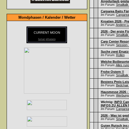
Angelurlaub gepla
Im Forum:
Smalltalk
Carparea Baits Fä
Im Forum:
Carparea 
Mondphasen / Kalender / Wetter
Kroatien 2026 - Pr
Im Forum:
Andere L
2026 - Der erste Fi
CURRENT MOON
Im Forum:
Smalltalk
lunar phases
Carp Center Resort
Im Forum:
Session- 
Suche zwei Ersatz
Im Forum:
Rollen
Welche Boiliesorte
Im Forum:
Alles run
Frohe Ostern !!
Im Forum:
Smalltalk
Bestens Preis-Leis
Im Forum:
Bedchair 
Hausmesse 2026 - F
Im Forum:
Werbung /
Wichtig:
INFO Carp
INFOS ZU ALLEN M
Im Forum:
Carparea 
2026 - Was ist gep
Im Forum:
Smalltalk
Guten Rutsch ins n