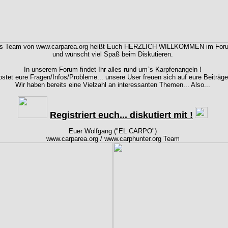
s Team von www.carparea.org heißt Euch HERZLICH WILLKOMMEN im For
und wünscht viel Spaß beim Diskutieren.
In unserem Forum findet Ihr alles rund um`s Karpfenangeln !
stet eure Fragen/Infos/Probleme... unsere User freuen sich auf eure Beiträge
Wir haben bereits eine Vielzahl an interessanten Themen... Also...
Registriert euch... diskutiert mit !
Euer Wolfgang ("EL CARPO")
www.carparea.org / www.carphunter.org Team