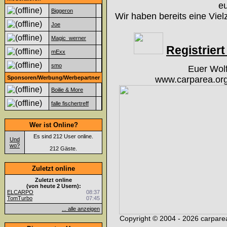
eu
Biggeron
Wir haben bereits eine Viel
Joe
Magic_werner
Registriert 
mExx
smo
Euer Wol
Sponsoren/Werbung/Werbepartner
www.carparea.org
Boilie & More
falle fischertreff
Wer ist Online?
Es sind 212 User online.
Und
wo?
212 Gäste.
Zuletzt online
Zuletzt online
(von heute 2 Usern):
ELCARPO
08:37
TomTurbo
07:45
... alle anzeigen
Copyright © 2004 - 2026 carparea