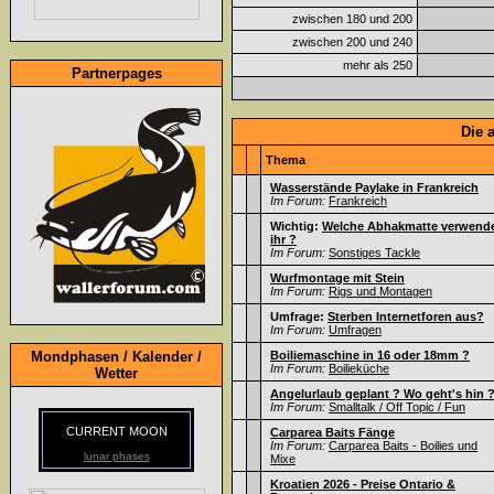
zwischen 180 und 200
zwischen 200 und 240
mehr als 250
Partnerpages
Die 
Thema
Wasserstände Paylake in Frankreich
Im Forum:
Frankreich
Wichtig:
Welche Abhakmatte verwend
ihr ?
Im Forum:
Sonstiges Tackle
Wurfmontage mit Stein
Im Forum:
Rigs und Montagen
Umfrage:
Sterben Internetforen aus?
Im Forum:
Umfragen
Mondphasen / Kalender /
Boiliemaschine in 16 oder 18mm ?
Im Forum:
Boilieküche
Wetter
Angelurlaub geplant ? Wo geht's hin 
Im Forum:
Smalltalk / Off Topic / Fun
CURRENT MOON
Carparea Baits Fänge
Im Forum:
Carparea Baits - Boilies und
lunar phases
Mixe
Kroatien 2026 - Preise Ontario &