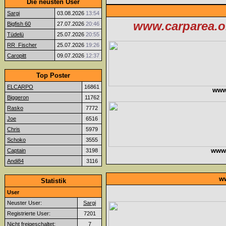
Die neusten User
Sargi
03.08.2026
13:54
www.carparea.or
Bigfish 60
27.07.2026
20:46
Tüdelü
25.07.2026
20:55
RR_Fischer
25.07.2026
19:26
Caropitt
09.07.2026
12:37
Top Poster
ELCARPO
16861
www
Biggeron
11762
Rasko
7772
Joe
6516
Chris
5979
Schoko
3555
www.f
Captain
3198
Andi84
3116
ww
Statistik
User
Neuster User:
Sargi
Registrierte User:
7201
Nicht freigeschaltet:
7