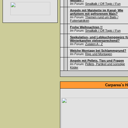
Neujahr !
Im Forum:
Smalltalk / Off Topic / Fun
Angeln mit Maiskette im Kanal- Wie
anfüttern mit gefrorenem Mais?
Im Forum:
Themen rund um Baits /
Futtertaktiken
Frohe Weihnachten !!
Im Forum:
Smalltalk / Off Topic / Fun
Spekulatius- und Lebkuchengewürz f
Winterkarpfen vielversprechend?
Im Forum:
Zutaten A - Z
Welche Montage bei Schlammgrund?
Im Forum:
Rigs und Montagen
Angeln mit Pellets, Tips und Fragen
Im Forum:
Pellets, Partikel und sonstige
Köder
Carparea`s H