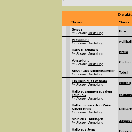
Die akt
Thema
Starter
Servus
Bize
Im Forum:
Vorstellung
Vorstellung
walliball
Im Forum:
Vorstellung
Hallo zusammen
Kralle
Im Forum:
Vorstellung
Vorstellung
Gerhard
Im Forum:
Vorstellung
Servus aus Niederösterreich
Tobsi
Im Forum:
Vorstellung
Ein Hallo aus Potsdam
Sebling
Im Forum:
Vorstellung
Hallo zusammen aus dem
Taunus...
rheinun
Im Forum:
Vorstellung
Hallöchen aus dem Main-
Kinzig-Kreis
Digga79
Im Forum:
Vorstellung
Moin aus Thüringen
Jürgen 
Im Forum:
Vorstellung
Hallo aus Jena
Brassen