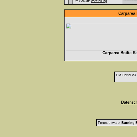
Im Forum:
Vorstellung
Carparea 
Carparea Boilie R
HM-Portal V3
Datensc
Forensoftware:
Burning B