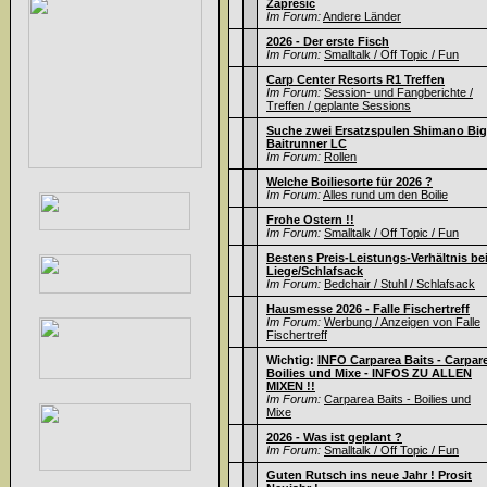
Zapresic
Im Forum:
Andere Länder
2026 - Der erste Fisch
Im Forum:
Smalltalk / Off Topic / Fun
Carp Center Resorts R1 Treffen
Im Forum:
Session- und Fangberichte /
Treffen / geplante Sessions
Suche zwei Ersatzspulen Shimano Big
Baitrunner LC
Im Forum:
Rollen
Welche Boiliesorte für 2026 ?
Im Forum:
Alles rund um den Boilie
Frohe Ostern !!
Im Forum:
Smalltalk / Off Topic / Fun
Bestens Preis-Leistungs-Verhältnis be
Liege/Schlafsack
Im Forum:
Bedchair / Stuhl / Schlafsack
Hausmesse 2026 - Falle Fischertreff
Im Forum:
Werbung / Anzeigen von Falle
Fischertreff
Wichtig:
INFO Carparea Baits - Carpar
Boilies und Mixe - INFOS ZU ALLEN
MIXEN !!
Im Forum:
Carparea Baits - Boilies und
Mixe
2026 - Was ist geplant ?
Im Forum:
Smalltalk / Off Topic / Fun
Guten Rutsch ins neue Jahr ! Prosit