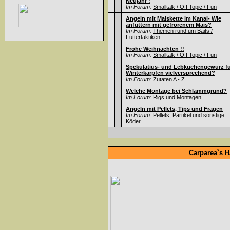
Neujahr !
Im Forum:
Smalltalk / Off Topic / Fun
Angeln mit Maiskette im Kanal- Wie
anfüttern mit gefrorenem Mais?
Im Forum:
Themen rund um Baits /
Futtertaktiken
Frohe Weihnachten !!
Im Forum:
Smalltalk / Off Topic / Fun
Spekulatius- und Lebkuchengewürz f
Winterkarpfen vielversprechend?
Im Forum:
Zutaten A - Z
Welche Montage bei Schlammgrund?
Im Forum:
Rigs und Montagen
Angeln mit Pellets, Tips und Fragen
Im Forum:
Pellets, Partikel und sonstige
Köder
Carparea`s H