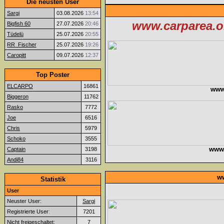
Die neusten User
Sargi
03.08.2026
13:54
www.carparea.or
Bigfish 60
27.07.2026
20:46
Tüdelü
25.07.2026
20:55
RR_Fischer
25.07.2026
19:26
Caropitt
09.07.2026
12:37
Top Poster
ELCARPO
16861
www
Biggeron
11762
Rasko
7772
Joe
6516
Chris
5979
Schoko
3555
www.f
Captain
3198
Andi84
3116
ww
Statistik
User
Neuster User:
Sargi
Registrierte User:
7201
Nicht freigeschaltet:
7