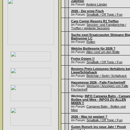
Zapresic
Im Forum:
Andere Länder
2026 - Der erste Fisch
Im Forum:
Smalltalk / Off Topic / Fun
Carp Center Resorts R1 Treffen
Im Forum:
Session- und Fangberichte /
Treffen / geplante Sessions
Suche zwei Ersatzspulen Shimano Big
Baitrunner LC
Im Forum:
Rollen
Welche Boiliesorte für 2026 ?
Im Forum:
Alles rund um den Boilie
Frohe Ostern !!
Im Forum:
Smalltalk / Off Topic / Fun
Bestens Preis-Leistungs-Verhältnis be
Liege/Schlafsack
Im Forum:
Bedchair / Stuhl / Schlafsack
Hausmesse 2026 - Falle Fischertreff
Im Forum:
Werbung / Anzeigen von Falle
Fischertreff
Wichtig:
INFO Carparea Baits - Carpar
Boilies und Mixe - INFOS ZU ALLEN
MIXEN !!
Im Forum:
Carparea Baits - Boilies und
Mixe
2026 - Was ist geplant ?
Im Forum:
Smalltalk / Off Topic / Fun
Guten Rutsch ins neue Jahr ! Prosit