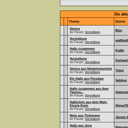
Die akt
Thema
Starter
Servus
Bize
Im Forum:
Vorstellung
Vorstellung
walliball
Im Forum:
Vorstellung
Hallo zusammen
Kralle
Im Forum:
Vorstellung
Vorstellung
Gerhard
Im Forum:
Vorstellung
Servus aus Niederösterreich
Tobsi
Im Forum:
Vorstellung
Ein Hallo aus Potsdam
Sebling
Im Forum:
Vorstellung
Hallo zusammen aus dem
Taunus...
rheinun
Im Forum:
Vorstellung
Hallöchen aus dem Main-
Kinzig-Kreis
Digga79
Im Forum:
Vorstellung
Moin aus Thüringen
Jürgen 
Im Forum:
Vorstellung
Hallo aus Jena
Brassen