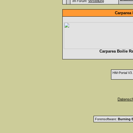
Im Forum:
Vorstellung
Carparea 
Carparea Boilie R
HM-Portal V3
Datensc
Forensoftware:
Burning B