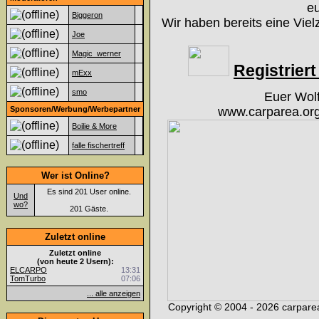
eu
Biggeron
Wir haben bereits eine Viel
Joe
Magic_werner
Registriert 
mExx
smo
Euer Wol
Sponsoren/Werbung/Werbepartner
www.carparea.org
Boilie & More
falle fischertreff
Wer ist Online?
Es sind 201 User online.
Und
wo?
201 Gäste.
Zuletzt online
Zuletzt online
(von heute 2 Usern):
ELCARPO
13:31
TomTurbo
07:06
... alle anzeigen
Copyright © 2004 - 2026 carparea