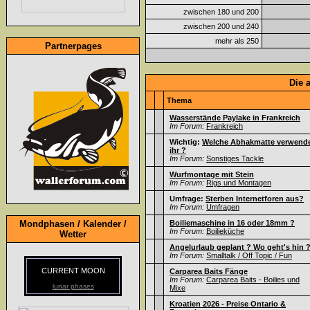
zwischen 180 und 200
zwischen 200 und 240
mehr als 250
Partnerpages
Die 
Thema
Wasserstände Paylake in Frankreich
Im Forum:
Frankreich
Wichtig:
Welche Abhakmatte verwend
ihr ?
Im Forum:
Sonstiges Tackle
Wurfmontage mit Stein
Im Forum:
Rigs und Montagen
Umfrage:
Sterben Internetforen aus?
Im Forum:
Umfragen
Mondphasen / Kalender /
Boiliemaschine in 16 oder 18mm ?
Im Forum:
Boilieküche
Wetter
Angelurlaub geplant ? Wo geht's hin 
Im Forum:
Smalltalk / Off Topic / Fun
CURRENT MOON
Carparea Baits Fänge
Im Forum:
Carparea Baits - Boilies und
lunar phases
Mixe
Kroatien 2026 - Preise Ontario &