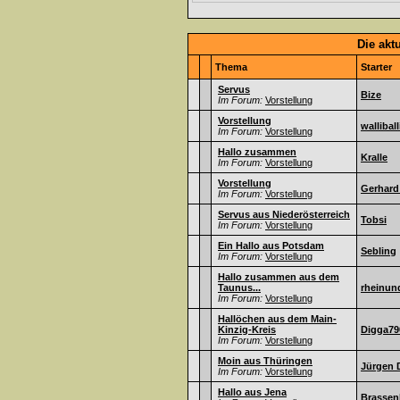
Die akt
Thema
Starter
Servus
Bize
Im Forum:
Vorstellung
Vorstellung
walliball
Im Forum:
Vorstellung
Hallo zusammen
Kralle
Im Forum:
Vorstellung
Vorstellung
Gerhard
Im Forum:
Vorstellung
Servus aus Niederösterreich
Tobsi
Im Forum:
Vorstellung
Ein Hallo aus Potsdam
Sebling
Im Forum:
Vorstellung
Hallo zusammen aus dem
Taunus...
rheinun
Im Forum:
Vorstellung
Hallöchen aus dem Main-
Kinzig-Kreis
Digga79
Im Forum:
Vorstellung
Moin aus Thüringen
Jürgen 
Im Forum:
Vorstellung
Hallo aus Jena
Brassen