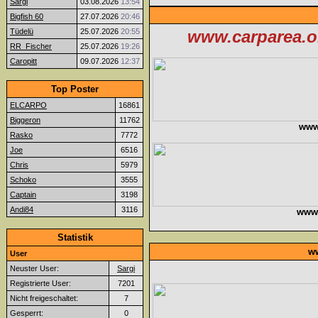
Sargi
03.08.2026
13:54
Bigfish 60
27.07.2026
20:46
Tüdelü
25.07.2026
20:55
www.carparea.or
RR_Fischer
25.07.2026
19:26
Caropitt
09.07.2026
12:37
Top Poster
ELCARPO
16861
Biggeron
11762
www
Rasko
7772
Joe
6516
Chris
5979
Schoko
3555
Captain
3198
Andi84
3116
www.f
Statistik
ww
User
Neuster User:
Sargi
Registrierte User:
7201
Nicht freigeschaltet:
7
Gesperrt:
0