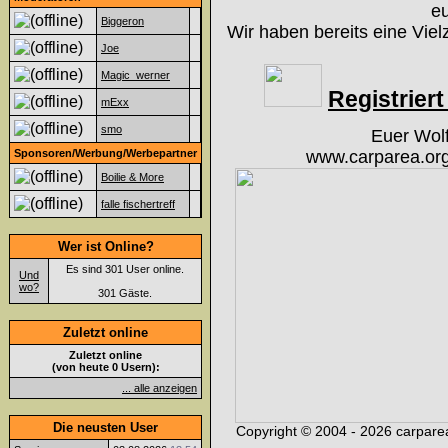
eu
Biggeron
Wir haben bereits eine Viel
Joe
Magic_werner
Registriert 
mExx
smo
Euer Wol
Sponsoren/Werbung/Werbepartner
www.carparea.org
Boilie & More
falle fischertreff
Wer ist Online?
Es sind 301 User online.
Und
wo?
301 Gäste.
Zuletzt online
Zuletzt online
(von heute 0 Usern):
... alle anzeigen
Die neusten User
Copyright © 2004 - 2026 carparea