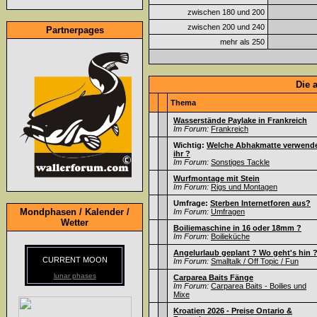
zwischen 180 und 200
zwischen 200 und 240
Partnerpages
mehr als 250
Die 
Thema
Wasserstände Paylake in Frankreich
Im Forum:
Frankreich
Wichtig:
Welche Abhakmatte verwend
ihr ?
Im Forum:
Sonstiges Tackle
Wurfmontage mit Stein
Im Forum:
Rigs und Montagen
Umfrage:
Sterben Internetforen aus?
Mondphasen / Kalender /
Im Forum:
Umfragen
Wetter
Boiliemaschine in 16 oder 18mm ?
Im Forum:
Boilieküche
Angelurlaub geplant ? Wo geht's hin 
CURRENT MOON
Im Forum:
Smalltalk / Off Topic / Fun
lunar phases
Carparea Baits Fänge
Im Forum:
Carparea Baits - Boilies und
Mixe
Kroatien 2026 - Preise Ontario &