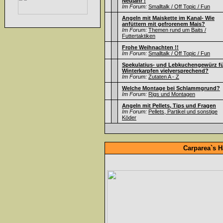
Neujahr !
Im Forum:
Smalltalk / Off Topic / Fun
Angeln mit Maiskette im Kanal- Wie
anfüttern mit gefrorenem Mais?
Im Forum:
Themen rund um Baits /
Futtertaktiken
Frohe Weihnachten !!
Im Forum:
Smalltalk / Off Topic / Fun
Spekulatius- und Lebkuchengewürz f
Winterkarpfen vielversprechend?
Im Forum:
Zutaten A - Z
Welche Montage bei Schlammgrund?
Im Forum:
Rigs und Montagen
Angeln mit Pellets, Tips und Fragen
Im Forum:
Pellets, Partikel und sonstige
Köder
Carparea`s H