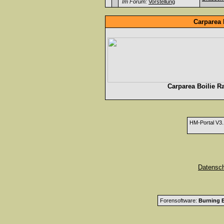
Im Forum:
Vorstellung
Carparea 
Carparea Boilie R
HM-Portal V3
Datensc
Forensoftware:
Burning B