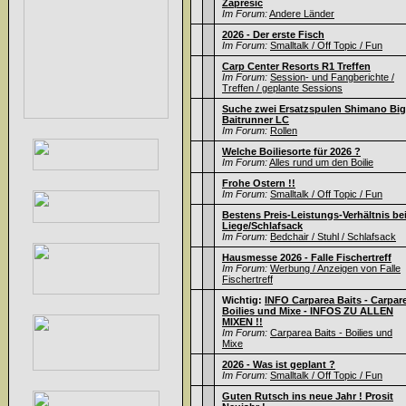
Zapresic
Im Forum:
Andere Länder
2026 - Der erste Fisch
Im Forum:
Smalltalk / Off Topic / Fun
Carp Center Resorts R1 Treffen
Im Forum:
Session- und Fangberichte /
Treffen / geplante Sessions
Suche zwei Ersatzspulen Shimano Big
Baitrunner LC
Im Forum:
Rollen
Welche Boiliesorte für 2026 ?
Im Forum:
Alles rund um den Boilie
Frohe Ostern !!
Im Forum:
Smalltalk / Off Topic / Fun
Bestens Preis-Leistungs-Verhältnis be
Liege/Schlafsack
Im Forum:
Bedchair / Stuhl / Schlafsack
Hausmesse 2026 - Falle Fischertreff
Im Forum:
Werbung / Anzeigen von Falle
Fischertreff
Wichtig:
INFO Carparea Baits - Carpar
Boilies und Mixe - INFOS ZU ALLEN
MIXEN !!
Im Forum:
Carparea Baits - Boilies und
Mixe
2026 - Was ist geplant ?
Im Forum:
Smalltalk / Off Topic / Fun
Guten Rutsch ins neue Jahr ! Prosit