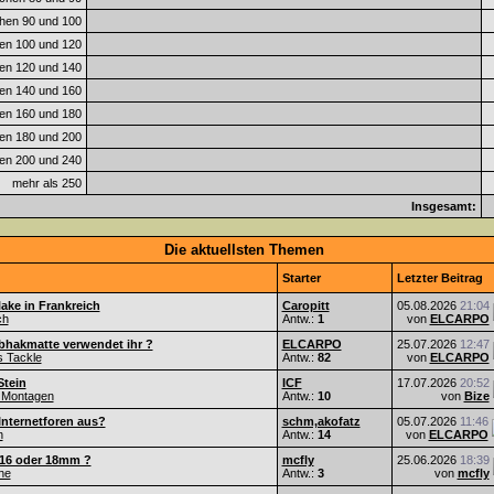
hen 90 und 100
en 100 und 120
en 120 und 140
en 140 und 160
en 160 und 180
en 180 und 200
en 200 und 240
mehr als 250
Insgesamt:
Die aktuellsten Themen
Starter
Letzter Beitrag
ake in Frankreich
Caropitt
05.08.2026
21:04
ch
Antw.:
1
von
ELCARPO
bhakmatte verwendet ihr ?
ELCARPO
25.07.2026
12:47
s Tackle
Antw.:
82
von
ELCARPO
Stein
ICF
17.07.2026
20:52
 Montagen
Antw.:
10
von
Bize
Internetforen aus?
schm,akofatz
05.07.2026
11:46
n
Antw.:
14
von
ELCARPO
 16 oder 18mm ?
mcfly
25.06.2026
18:39
he
Antw.:
3
von
mcfly