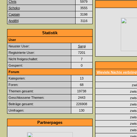
Chris
5979
Schoko
3555
Captain
3198
Andi84
3116
Statistik
User
Neuster User:
Sargi
Registrierte User:
7201
Nicht freigeschaltet:
7
Gesperrt:
0
Forum
Wieviele Nächte verbringt
Kategorien:
13
Foren:
68
zwi
Themen gesamt:
19738
zwis
Geschlossene Themen:
2443
zwis
Beiträge gesamt:
226908
zwis
Umfragen:
130
zwis
zwis
Partnerpages
zwis
zwis
zwis