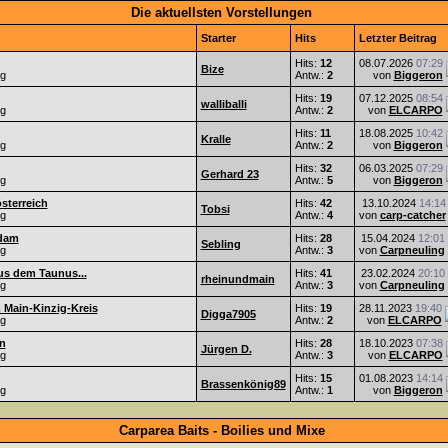
Die aktuellsten Vorstellungen
Starter
Hits
Letzter Beitrag
Hits:
12
08.07.2026
07:29
Bize
ng
Antw.:
2
von
Biggeron
Hits:
19
07.12.2025
08:54
walliballi
ng
Antw.:
2
von
ELCARPO
Hits:
11
18.08.2025
10:42
Kralle
ng
Antw.:
2
von
Biggeron
Hits:
32
06.03.2025
07:29
Gerhard 23
ng
Antw.:
5
von
Biggeron
sterreich
Hits:
42
13.10.2024
14:14
Tobsi
ng
Antw.:
4
von
carp-catcher
sdam
Hits:
28
15.04.2024
12:01
Sebling
ng
Antw.:
3
von
Carpneuling
s dem Taunus...
Hits:
41
23.02.2024
20:10
rheinundmain
ng
Antw.:
3
von
Carpneuling
 Main-Kinzig-Kreis
Hits:
19
28.11.2023
19:40
Digga7905
ng
Antw.:
2
von
ELCARPO
n
Hits:
28
18.10.2023
07:38
Jürgen D.
ng
Antw.:
3
von
ELCARPO
Hits:
15
01.08.2023
14:14
Brassenkönig89
ng
Antw.:
1
von
Biggeron
Carparea Baits - Boilies und Mixe