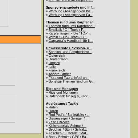
»
Termine von www.carparea....
Sponsorenangebote und Inf...
»
Werbung / Anzeigen von Bo...
»
Werbung / Anzeigen von Fa...
Themen rund ums Karpfenan...
»
Themen rund ums Karpfenan...
»
Smalltalk / Off Topic / F...
»
Karpfenangeln - Die "TOP ...
»
Verein / Club / Team / Bl...
»
Carparea`s Handbuch für K...
Gewässerinfos, Session- u...
»
Session- und Fangberichte...
»
Österreich
»
Deutschland
»
Ungarn
»
Italien
»
Frankreich
»
Andere Länder
»
Flora und Fauna in/bei un...
»
Sonstige Themen rund um G...
Rigs und Montagen
»
Rigs und Montagen
»
Datenbank für Rig`s, Knot...
Ausrüstung / Tackle
»
Ruten
»
Rollen
»
Rod Pod`s / Banksticks / ...
»
Bissanzeiger / Swinger / ...
»
Zelte / Bivvies
»
Kleinmaterial / Schnur / ...
»
Bedchair / Stuhl / Schlaf...
»
Taschen / Futterale / Mat...
»
Boot / Echolot / GPS / Ba...