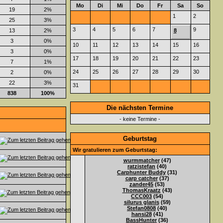
Mo
Di
Mi
Do
Fr
Sa
So
19
2%
1
2
25
3%
3
4
5
6
7
9
13
2%
8
3
0%
10
11
12
13
14
15
16
3
0%
17
18
19
20
21
22
23
7
1%
24
25
26
27
28
29
30
2
0%
22
3%
31
838
100%
Die nächsten Termine
- keine Termine -
Geburtstag
Wir gratulieren zum Geburtstag:
wurmmatcher
(47)
ratzistefan
(40)
Carphunter Buddy
(31)
carp catcher
(37)
zander45
(53)
ThomasKraatz
(43)
CCC003
(54)
silurus glanis
(59)
Stefan0808
(40)
hansi28
(41)
BassHunter
(36)