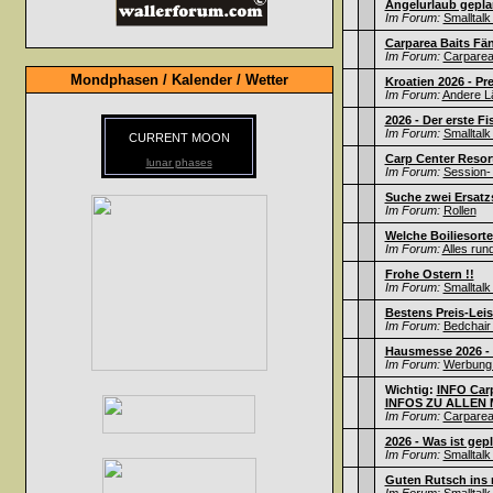
Angelurlaub gepla
Im Forum:
Smalltalk
Carparea Baits Fä
Im Forum:
Carparea 
Mondphasen / Kalender / Wetter
Kroatien 2026 - Pr
Im Forum:
Andere L
2026 - Der erste Fi
Im Forum:
Smalltalk
CURRENT MOON
Carp Center Resort
lunar phases
Im Forum:
Session- 
Suche zwei Ersatz
Im Forum:
Rollen
Welche Boiliesorte
Im Forum:
Alles run
Frohe Ostern !!
Im Forum:
Smalltalk
Bestens Preis-Leis
Im Forum:
Bedchair 
Hausmesse 2026 - F
Im Forum:
Werbung /
Wichtig:
INFO Carp
INFOS ZU ALLEN M
Im Forum:
Carparea 
2026 - Was ist gep
Im Forum:
Smalltalk
Guten Rutsch ins n