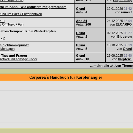
 / Off Topic / Fun
Antw.:
113
von
Carpneuling
te im Kanal- Wie anfüttern mit gefrorenem
Gruni
12.01.2026
21:42
Antw.:
4
von
rainer.f
nd um Baits / Futtertaktiken
 !!
Andi84
24.12.2025
15:04
 / Off Topic / Fun
Antw.:
206
von
ELCARPO
Lebkuchengewürz für Winterkarpfen
Gruni
02.12.2025
08:27
Antw.:
2
von
Biggeron
 - Z
ei Schlammgrund?
Gruni
10.10.2025
08:19
 Montagen
Antw.:
5
von
Gruni
, Tips und Fragen
Gruni
29.09.2025
19:40
Partikel und sonstige Köder
Antw.:
10
von
karpfen1
... mehr: alle aktiven Them
Carparea`s Handbuch für Karpfenangler