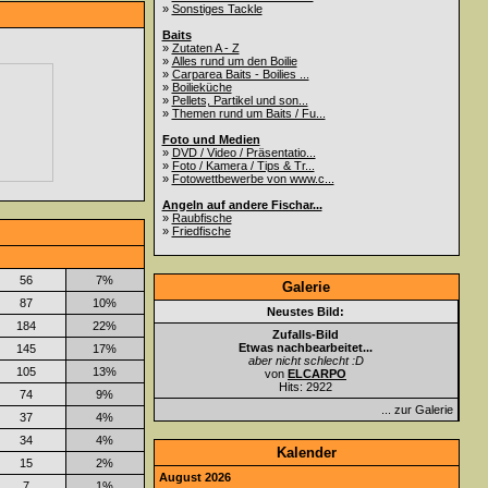
»
Sonstiges Tackle
Baits
»
Zutaten A - Z
»
Alles rund um den Boilie
»
Carparea Baits - Boilies ...
»
Boilieküche
»
Pellets, Partikel und son...
»
Themen rund um Baits / Fu...
Foto und Medien
»
DVD / Video / Präsentatio...
»
Foto / Kamera / Tips & Tr...
»
Fotowettbewerbe von www.c...
Angeln auf andere Fischar...
»
Raubfische
»
Friedfische
56
7%
Galerie
87
10%
Neustes Bild:
184
22%
Zufalls-Bild
Etwas nachbearbeitet...
145
17%
aber nicht schlecht :D
105
13%
von
ELCARPO
Hits: 2922
74
9%
... zur Galerie
37
4%
34
4%
Kalender
15
2%
August 2026
7
1%