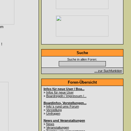
um
 !
Suche
Suche in allen Foren:
... zur Suchfunktion
Foren-Übersicht
Infos für neue User / Boa...
»
Infos für neue User
»
Boardregeln / Impressum /...
Boardinfos, Vorstellungen...
»
Info`s rund ums Forum
»
Vorstellung
»
Umfragen
News und Veranstaltungen
»
News
»
Veranstaltungen