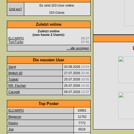
Es sind 153 User online.
Und wo?
153 Gäste.
Zuletzt online
Zuletzt online
(von heute 2 Usern):
ELCARPO
08:37
TomTurbo
07:45
... alle anzeigen
Die neusten User
Sargi
03.08.2026
13:54
Bigfish 60
27.07.2026
20:46
Tüdelü
25.07.2026
20:55
RR_Fischer
25.07.2026
19:26
Caropitt
09.07.2026
12:37
Top Poster
ELCARPO
16861
Biggeron
11762
Rasko
7772
Joe
6516