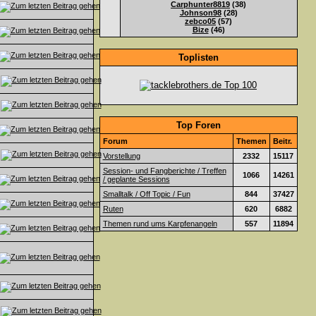
Carphunter8819
(38)
Johnson98
(28)
zebco05
(57)
Bize
(46)
Toplisten
Top Foren
Forum
Themen
Beitr.
Vorstellung
2332
15117
Session- und Fangberichte / Treffen
1066
14261
/ geplante Sessions
Smalltalk / Off Topic / Fun
844
37427
Ruten
620
6882
Themen rund ums Karpfenangeln
557
11894