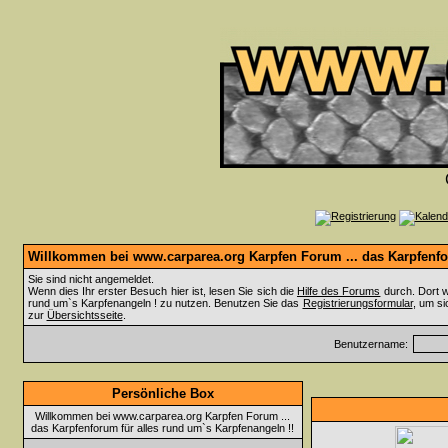
Willkommen bei www.carparea.org Karpfen Forum ... das Karpfenfor
Sie sind nicht angemeldet.
Wenn dies Ihr erster Besuch hier ist, lesen Sie sich die
Hilfe des Forums
durch. Dort w
rund um`s Karpfenangeln ! zu nutzen. Benutzen Sie das
Registrierungsformular
, um si
zur
Übersichtsseite
.
Benutzername:
Persönliche Box
Willkommen bei www.carparea.org Karpfen Forum ...
das Karpfenforum für alles rund um`s Karpfenangeln !!