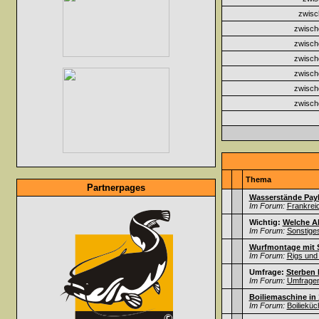
zwisc
zwisch
zwisch
zwisch
zwisch
zwisch
zwisch
Thema
Partnerpages
Wasserstände Payl
Im Forum:
Frankrei
Wichtig:
Welche A
Im Forum:
Sonstige
Wurfmontage mit 
Im Forum:
Rigs und
Umfrage:
Sterben 
Im Forum:
Umfrage
Boiliemaschine in
Im Forum:
Boilieküc