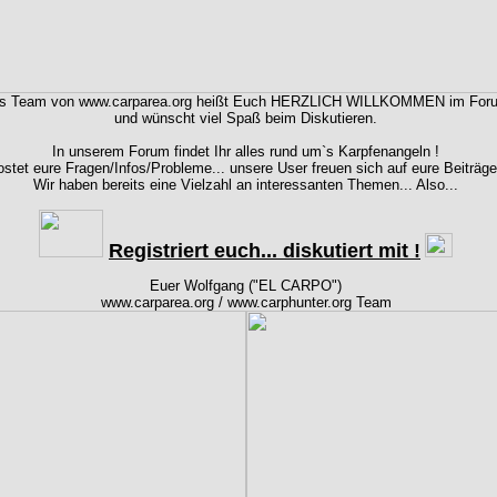
s Team von www.carparea.org heißt Euch HERZLICH WILLKOMMEN im For
und wünscht viel Spaß beim Diskutieren.
In unserem Forum findet Ihr alles rund um`s Karpfenangeln !
stet eure Fragen/Infos/Probleme... unsere User freuen sich auf eure Beiträge
Wir haben bereits eine Vielzahl an interessanten Themen... Also...
Registriert euch... diskutiert mit !
Euer Wolfgang ("EL CARPO")
www.carparea.org / www.carphunter.org Team