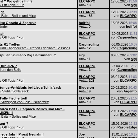
nt ? Wo geht's hin ?
ELCARPO
17.06.2026
13:50
 / Off Topic / Fun
Antw.:
3
von
sigi
nge
ELCARPO
12.06.2026
20:39
Baits - Boilies und Mixe
Antw.:
86
von
ELCARPO
eise Ontario & Zapresic
hoiffoi
15.05.2026
15:08
änder
Antw.:
0
von
hoiffoi
sch
ELCARPO
10.05.2026
11:31
 / Off Topic / Fun
Antw.:
7
von
Carpneuling
s R1 Treffen
Carpneuling
06.05.2026
10:37
und Fangberichte / Treffen / geplante Sessions
Antw.:
2
von
Carpneuling
spulen Shimano Big Baitrunner LC
sigi
06.05.2026
09:02
Antw.:
1
von
sigi
 für 2026 ?
ELCARPO
27.04.2026
12:58
d um den Boilie
Antw.:
1
von
Carpneuling
ELCARPO
03.04.2026
14:03
 / Off Topic / Fun
Antw.:
102
von
ELCARPO
tungs-Verhältnis bei Liege/Schlafsack
Biggeron
20.02.2026
20:43
/ Stuhl / Schlafsack
Antw.:
9
von
Argento
alle Fischertreff
ELCARPO
28.01.2026
21:15
 Anzeigen von Falle Fischertreff
Antw.:
0
von
ELCARPO
area Baits - Carparea Boilies und Mixe -
ELCARPO
20.01.2026
17:48
IXEN !!
Antw.:
1
von
ELCARPO
Baits - Boilies und Mixe
lant ?
ELCARPO
15.01.2026
22:33
 / Off Topic / Fun
Antw.:
4
von
RazorsEdge
eue Jahr ! Prosit Neujahr !
Joe
13.01.2026
10:17