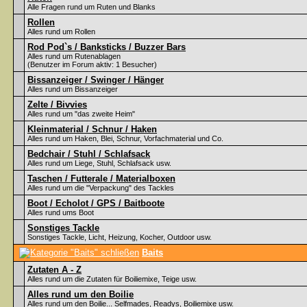
Alle Fragen rund um Ruten und Blanks
Rollen
Alles rund um Rollen
Rod Pod`s / Banksticks / Buzzer Bars
Alles rund um Rutenablagen
(Benutzer im Forum aktiv: 1 Besucher)
Bissanzeiger / Swinger / Hänger
Alles rund um Bissanzeiger
Zelte / Bivvies
Alles rund um "das zweite Heim"
Kleinmaterial / Schnur / Haken
Alles rund um Haken, Blei, Schnur, Vorfachmaterial und Co.
Bedchair / Stuhl / Schlafsack
Alles rund um Liege, Stuhl, Schlafsack usw.
Taschen / Futterale / Materialboxen
Alles rund um die "Verpackung" des Tackles
Boot / Echolot / GPS / Baitboote
Alles rund ums Boot
Sonstiges Tackle
Sonstiges Tackle, Licht, Heizung, Kocher, Outdoor usw.
Baits
Zutaten A - Z
Alles rund um die Zutaten für Boiliemixe, Teige usw.
Alles rund um den Boilie
Alles rund um den Boilie... Selfmades, Readys, Boiliemixe usw.