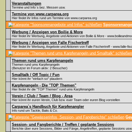
Veranstaltungen
Termine und Info`s bez. Messen usw.
Termine von www.carparea.org
Hier findet ihr Infos rund um Termine von www.carparea.org
Sponsorenangeb
Werbung / Anzeigen von Boilie & More
Hier findet ihr Werbung, Angebote und Aktionen von Boilie & More - www.boilieandmo
Werbung / Anzeigen von Falle Fischertreff
Hier findet ihr Werbung, Angebote und Aktionen von Falle Fischertreff - www.falle-fisc
Themen rund ums Karpfenangeln
Themen rund ums Karpfenangeln
(Benutzer im Forum aktiv: 2 Besucher)
Smalltalk / Off Topic / Fun
Hier könnt ihr "einfach so" plaudern
Karpfenangeln - Die "TOP Themen"
Hier findet ihr die "TOP Themen" rund ums Karpfenangeln
Verein / Club / Team / Blog - Area
Hier könnt ihr euren Verein, Club bzw. euer Team oder euren Blog vorstellen
Carparea`s Handbuch für Karpfenangler
Info rund um Tackle, Baits & Co.
Gew
Session- und Fangberichte / Treffen / geplante Sessions
Berichte über eure Sessions, Bilder und Fänge, Angeltreffen, geplante Sessions usw