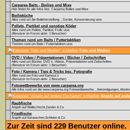
Carparea Baits - Boilies und Mixe
Hier findet ihr alle Infos bez. Carparea Boilies und Mixe
Boilieküche
Alles rund um die Boilieherstellung... Geräte, Konservierung usw.
Pellets, Partikel und sonstige Köder
Alles rund um Pellets, Partikel, Frolic usw.
(Benutzer im Forum aktiv: 1 Besucher)
Themen rund um Baits / Futtertaktiken
Themen rund um Baits / Futtertaktiken usw.
Foto und Medien
DVD / Video / Präsentationen / Bücher / Zeitschriften
Alles rund um Bücher, DVD`s, Videos, Präsentationen und Zeitschriften
(Benutzer im Forum aktiv: 1 Besucher)
Foto / Kamera / Tips & Tricks bez. Fotografie
Alles rund um Foto und Kamera`s
(Benutzer im Forum aktiv: 1 Besucher)
Fotowettbewerbe von www.carparea.org
Alle Infos rund um die www.carparea.org Fotowettbewerbe... Ankündigungen, Abst
Angeln auf ande
Raubfische
Angeln auf Waller,Hecht,Zander & Co
Friedfische
Angeln auf Karauschen,Schleien & Co
Zur Zeit sind 229 Benutzer online.