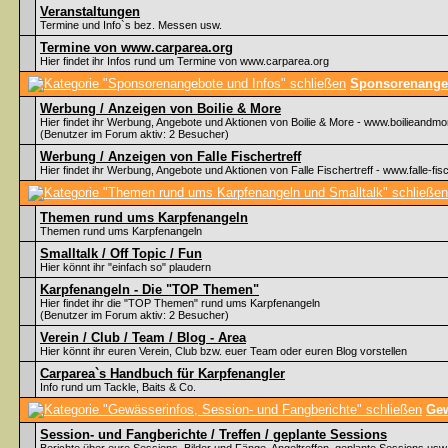
Veranstaltungen
Termine und Info`s bez. Messen usw.
Termine von www.carparea.org
Hier findet ihr Infos rund um Termine von www.carparea.org
Sponsorenangeb
Werbung / Anzeigen von Boilie & More
Hier findet ihr Werbung, Angebote und Aktionen von Boilie & More - www.boilieandmo
(Benutzer im Forum aktiv: 2 Besucher)
Werbung / Anzeigen von Falle Fischertreff
Hier findet ihr Werbung, Angebote und Aktionen von Falle Fischertreff - www.falle-fisc
Themen rund ums Karpfenangeln
Themen rund ums Karpfenangeln
Smalltalk / Off Topic / Fun
Hier könnt ihr "einfach so" plaudern
Karpfenangeln - Die "TOP Themen"
Hier findet ihr die "TOP Themen" rund ums Karpfenangeln
(Benutzer im Forum aktiv: 2 Besucher)
Verein / Club / Team / Blog - Area
Hier könnt ihr euren Verein, Club bzw. euer Team oder euren Blog vorstellen
Carparea`s Handbuch für Karpfenangler
Info rund um Tackle, Baits & Co.
Gew
Session- und Fangberichte / Treffen / geplante Sessions