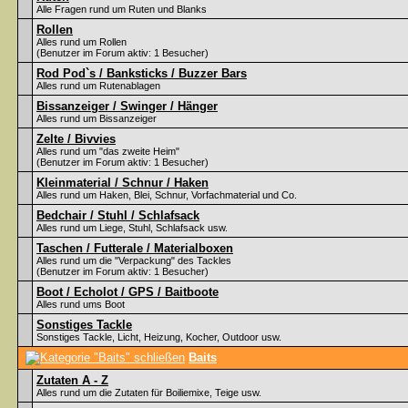
Alle Fragen rund um Ruten und Blanks
Rollen
Alles rund um Rollen
(Benutzer im Forum aktiv: 1 Besucher)
Rod Pod`s / Banksticks / Buzzer Bars
Alles rund um Rutenablagen
Bissanzeiger / Swinger / Hänger
Alles rund um Bissanzeiger
Zelte / Bivvies
Alles rund um "das zweite Heim"
(Benutzer im Forum aktiv: 1 Besucher)
Kleinmaterial / Schnur / Haken
Alles rund um Haken, Blei, Schnur, Vorfachmaterial und Co.
Bedchair / Stuhl / Schlafsack
Alles rund um Liege, Stuhl, Schlafsack usw.
Taschen / Futterale / Materialboxen
Alles rund um die "Verpackung" des Tackles
(Benutzer im Forum aktiv: 1 Besucher)
Boot / Echolot / GPS / Baitboote
Alles rund ums Boot
Sonstiges Tackle
Sonstiges Tackle, Licht, Heizung, Kocher, Outdoor usw.
Baits
Zutaten A - Z
Alles rund um die Zutaten für Boiliemixe, Teige usw.