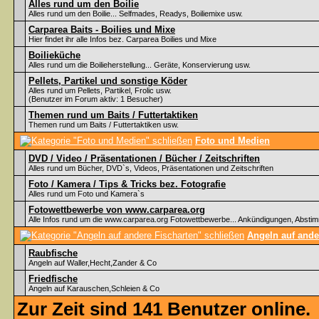
Alles rund um den Boilie
Alles rund um den Boilie... Selfmades, Readys, Boiliemixe usw.
Carparea Baits - Boilies und Mixe
Hier findet ihr alle Infos bez. Carparea Boilies und Mixe
Boilieküche
Alles rund um die Boilieherstellung... Geräte, Konservierung usw.
Pellets, Partikel und sonstige Köder
Alles rund um Pellets, Partikel, Frolic usw.
(Benutzer im Forum aktiv: 1 Besucher)
Themen rund um Baits / Futtertaktiken
Themen rund um Baits / Futtertaktiken usw.
Foto und Medien
DVD / Video / Präsentationen / Bücher / Zeitschriften
Alles rund um Bücher, DVD`s, Videos, Präsentationen und Zeitschriften
Foto / Kamera / Tips & Tricks bez. Fotografie
Alles rund um Foto und Kamera`s
Fotowettbewerbe von www.carparea.org
Alle Infos rund um die www.carparea.org Fotowettbewerbe... Ankündigungen, Abst
Angeln auf ande
Raubfische
Angeln auf Waller,Hecht,Zander & Co
Friedfische
Angeln auf Karauschen,Schleien & Co
Zur Zeit sind 141 Benutzer online.