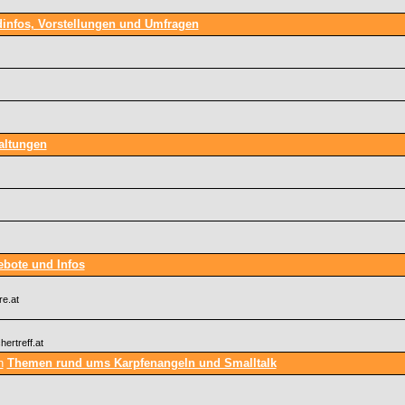
infos, Vorstellungen und Umfragen
altungen
bote und Infos
re.at
hertreff.at
Themen rund ums Karpfenangeln und Smalltalk