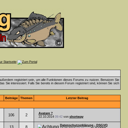
ußerdem registriert sein, um alle Funktionen dieses Forums zu nutzen. Benutzen Sie
 Sie interessiert. Falls Sie bereits in diesem Forum registriert sind, können Sie sich
Beiträge
Themen
Letzter Beitrag
Avatare ?
106
2
22.10.2014
09:42
von
shortway
Datenschutzerklärung - DSGVO
13
8