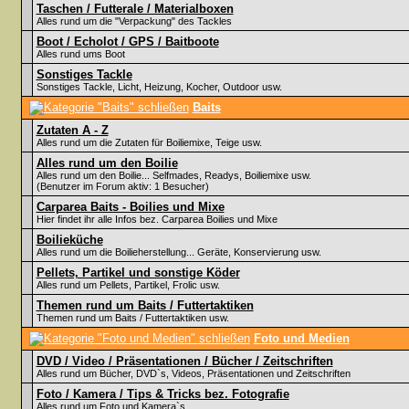
Taschen / Futterale / Materialboxen
Alles rund um die "Verpackung" des Tackles
Boot / Echolot / GPS / Baitboote
Alles rund ums Boot
Sonstiges Tackle
Sonstiges Tackle, Licht, Heizung, Kocher, Outdoor usw.
Baits
Zutaten A - Z
Alles rund um die Zutaten für Boiliemixe, Teige usw.
Alles rund um den Boilie
Alles rund um den Boilie... Selfmades, Readys, Boiliemixe usw.
(Benutzer im Forum aktiv: 1 Besucher)
Carparea Baits - Boilies und Mixe
Hier findet ihr alle Infos bez. Carparea Boilies und Mixe
Boilieküche
Alles rund um die Boilieherstellung... Geräte, Konservierung usw.
Pellets, Partikel und sonstige Köder
Alles rund um Pellets, Partikel, Frolic usw.
Themen rund um Baits / Futtertaktiken
Themen rund um Baits / Futtertaktiken usw.
Foto und Medien
DVD / Video / Präsentationen / Bücher / Zeitschriften
Alles rund um Bücher, DVD`s, Videos, Präsentationen und Zeitschriften
Foto / Kamera / Tips & Tricks bez. Fotografie
Alles rund um Foto und Kamera`s