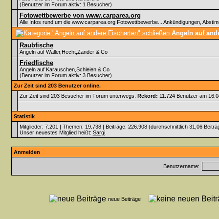
(Benutzer im Forum aktiv: 1 Besucher)
Fotowettbewerbe von www.carparea.org
Alle Infos rund um die www.carparea.org Fotowettbewerbe... Ankündigungen, Abst
Angeln auf ande
Raubfische
Angeln auf Waller,Hecht,Zander & Co
Friedfische
Angeln auf Karauschen,Schleien & Co
(Benutzer im Forum aktiv: 3 Besucher)
Zur Zeit sind 203 Benutzer online.
Zur Zeit sind 203 Besucher im Forum unterwegs.
Rekord:
11.724 Benutzer am 16.
Statistik
Mitglieder: 7.201 | Themen: 19.738 | Beiträge: 226.908 (durchschnittlich 31,06 Beiträ
Unser neuestes Mitglied heißt:
Sargi
.
Anmelden
Benutzername:
neue Beiträge