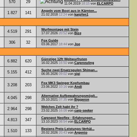
570
29
11.04.2019
18:15
von
ELCARPO
Angeln vom Boot aus in Kärnten...
1.827
141
21.02.2018
12:24
von
karpfen1
Wurfmontage mit Stein
4.519
291
17.07.2026
20:52
von
Bize
Fox Guide
306
32
03.06.2017
18:44
von
Joe
Günstige 12ft Weitwurfruten
6.882
620
16.02.2025
16:50
von
Carpneuling
Suche zwei Ersatzspulen Shiman...
5.155
412
06.05.2026
09:02
von
sigi
Fox MK3 Swinger Kopfumbau
3.208
203
23.06.2022
10:16
von
Andi
Alternative Aufbewahrungsmögli...
4.045
298
25.10.2021
07:35
von
Biggeron
Welches Zelt habt ihr ?
2.964
298
23.02.2025
16:08
von
carp-seeker
Carpspot Neoflex - Erfahrungen...
4.813
347
13.10.2023
08:54
von
ELCARPO
Bestens Preis-Leistungs-Verhäl...
1.510
133
20.02.2026
20:43
von
Argento