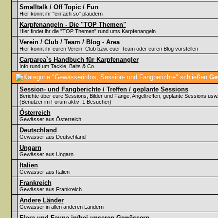
Smalltalk / Off Topic / Fun
Hier könnt ihr "einfach so" plaudern
Karpfenangeln - Die "TOP Themen"
Hier findet ihr die "TOP Themen" rund ums Karpfenangeln
Verein / Club / Team / Blog - Area
Hier könnt ihr euren Verein, Club bzw. euer Team oder euren Blog vorstellen
Carparea`s Handbuch für Karpfenangler
Info rund um Tackle, Baits & Co.
Ge
Session- und Fangberichte / Treffen / geplante Sessions
Berichte über eure Sessions, Bilder und Fänge, Angeltreffen, geplante Sessions usw
(Benutzer im Forum aktiv: 1 Besucher)
Österreich
Gewässer aus Österreich
Deutschland
Gewässer aus Deutschland
Ungarn
Gewässer aus Ungarn
Italien
Gewässer aus Italien
Frankreich
Gewässer aus Frankreich
Andere Länder
Gewässer in allen anderen Ländern
Flora und Fauna in/bei unseren Gewässern