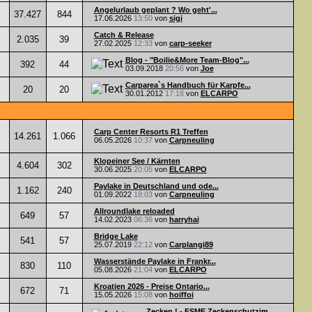
Angelurlaub geplant ? Wo geht'...
37.427
844
17.06.2026
13:50
von
sigi
Catch & Release
2.035
39
27.02.2025
12:33
von
carp-seeker
Blog - "Boilie&More Team-Blog"...
392
44
03.09.2018
20:56
von
Joe
Carparea`s Handbuch für Karpfe...
20
20
30.01.2012
17:18
von
ELCARPO
Carp Center Resorts R1 Treffen
14.261
1.066
06.05.2026
10:37
von
Carpneuling
Klopeiner See / Kärnten
4.604
302
30.06.2025
20:05
von
ELCARPO
Paylake in Deutschland und ode...
1.162
240
01.09.2022
18:03
von
Carpneuling
Allroundlake reloaded
649
57
14.02.2023
06:36
von
harryhai
Bridge Lake
541
57
25.07.2019
22:12
von
Carplangi89
Wasserstände Paylake in Frankr...
830
110
05.08.2026
21:04
von
ELCARPO
Kroatien 2026 - Preise Ontario...
672
71
15.05.2026
15:08
von
hoiffoi
Zecken ! - FSME Zeckenschutzim...