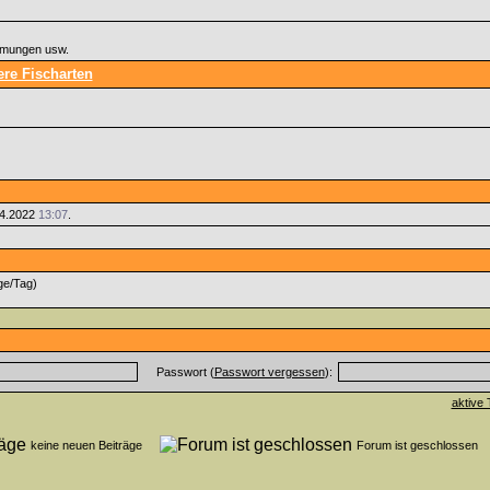
immungen usw.
re Fischarten
04.2022
13:07
.
ge/Tag)
Passwort (
Passwort vergessen
):
aktive 
keine neuen Beiträge
Forum ist geschlosse