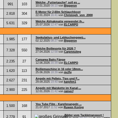
Welche „Futtertasche“ soll es ...
991
103
10.01.2020
08:10
von
Biggeron
E-Motor für 2,60m Schlauchboot
2.818
304
22.01.2024
16:41
von
Christoph_von_2000
Welche Abhakmatte verwendet ih...
5.631
329
25.07.2026
12:47
von
ELCARPO
Spekulatius- und Lebkuchengewü...
1.985
177
02.12.2025
08:27
von
Biggeron
Welche Boiliesorte für 2026 ?
7.328
550
27.04.2026
12:58
von
Carpneuling
Carparea Baits Fänge
2.235
27
12.06.2026
20:39
von
ELCARPO
Boiliemaschine in 16 oder 18mm...
1.620
113
25.06.2026
18:39
von
mcfly
Angeln mit Pellets, Tips und F...
2.627
231
29.09.2025
19:40
von
karpfen1
Angeln mit Maiskette im Kanal-...
2.900
225
12.01.2026
21:42
von
rainer.f
You Tube Film - Karpfenangeln ...
1.500
168
21.07.2017
11:52
von
Ruwen Koring
Bilder vom Tackletransport !
2.779
91