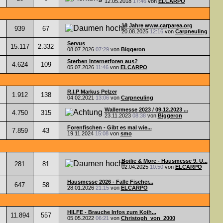
12.05.2018
17:46
von
ELCARPO
18 Jahre www.carparea.org
939
67
20.08.2025
12:16
von
Carpneuling
Servus
15.117
2.332
08.07.2026
07:29
von
Biggeron
Sterben Internetforen aus?
4.624
109
05.07.2026
11:46
von
ELCARPO
R.I.P Markus Pelzer
1.912
138
04.02.2021
13:06
von
Carpneuling
Wallermesse 2023 / 09.12.2023 ...
4.750
315
23.11.2023
08:38
von
Biggeron
Forenfischen - Gibt es mal wie...
7.859
43
19.11.2024
15:08
von
smo
Boilie & More - Hausmesse 9. U...
281
81
02.04.2025
10:50
von
ELCARPO
Hausmesse 2026 - Falle Fischer...
647
58
28.01.2026
21:15
von
ELCARPO
HILFE - Brauche Infos zum Koih...
11.894
557
05.05.2022
06:21
von
Christoph_von_2000