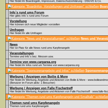
Hier findet ihr Boardregeln, Impressum, Datenschutzerklärung - DSGVO & Co.
Board
Info`s rund ums Forum
Hier gibts Info`s rund ums Forum
Vorstellung
Hier können sich neue Mitglieder vorstellen
Umfragen
Hier findet ihr alle Umfragen
News und Veranst
News
Hier ist Platz für alle News rund ums Karpfenangeln
Veranstaltungen
Termine und Info`s bez. Messen usw.
Termine von www.carparea.org
Hier findet ihr Infos rund um Termine von www.carparea.org
Sponsorenange
Werbung / Anzeigen von Boilie & More
Hier findet ihr Werbung, Angebote und Aktionen von Boilie & More - www.boilieandmo
(Benutzer im Forum aktiv: 1 Besucher)
Werbung / Anzeigen von Falle Fischertreff
Hier findet ihr Werbung, Angebote und Aktionen von Falle Fischertreff - www.falle-fisc
Themen rund ums Karpfenangeln
Themen rund ums Karpfenangeln