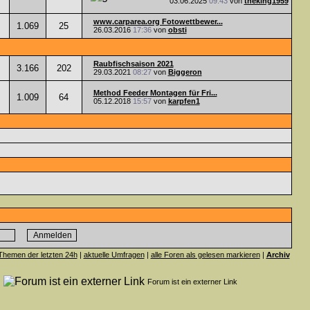
03.06.2025
09:43
von
theking1959
www.carparea.org Fotowettbewer...
1.069
25
26.03.2016
17:36
von
obsti
Raubfischsaison 2021
3.166
202
29.03.2021
08:27
von
Biggeron
Method Feeder Montagen für Fri...
1.009
64
05.12.2018
15:57
von
karpfen1
Themen der letzten 24h
|
aktuelle Umfragen
|
alle Foren als gelesen markieren
|
Archiv
n
Forum ist ein externer Link