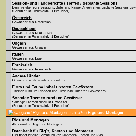
Session- und Fangberichte / Treffen / geplante Sessions
Berichte über eure Sessions, Bilder und Fänge, Angeltreffen, geplante Sessions usw
(Benutzer im Forum aktiv: 1 Besucher)
Österreich
Gewässer aus Österreich
Deutschland
Gewässer aus Deutschland
(Benutzer im Forum aktiv: 1 Besucher)
Ungarn
Gewässer aus Ungarn
Italien
Gewässer aus Italien
Frankreich
Gewässer aus Frankreich
Andere Länder
Gewässer in allen anderen Ländern
Flora und Fauna in/bei unseren Gewässern
Themen rund um Pflanzen und Tiere in/bei unseren Gewässern
Sonstige Themen rund um Gewässer
Sonstige Themen rund um Gewässer
(Benutzer im Forum aktiv: 1 Besucher)
Rigs und Montagen
Rigs und Montagen
Alles rund um Rigs und Montagen
Datenbank für Rig`s, Knoten und Montagen
Hier findet ihr eine Sammlung von Montagen, Knoten und Rigs