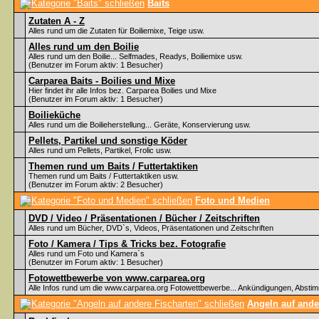
Baits
Zutaten A - Z
Alles rund um die Zutaten für Boiliemixe, Teige usw.
Alles rund um den Boilie
Alles rund um den Boilie... Selfmades, Readys, Boiliemixe usw.
(Benutzer im Forum aktiv: 1 Besucher)
Carparea Baits - Boilies und Mixe
Hier findet ihr alle Infos bez. Carparea Boilies und Mixe
(Benutzer im Forum aktiv: 1 Besucher)
Boilieküche
Alles rund um die Boilieherstellung... Geräte, Konservierung usw.
Pellets, Partikel und sonstige Köder
Alles rund um Pellets, Partikel, Frolic usw.
Themen rund um Baits / Futtertaktiken
Themen rund um Baits / Futtertaktiken usw.
(Benutzer im Forum aktiv: 2 Besucher)
Foto und Medien
DVD / Video / Präsentationen / Bücher / Zeitschriften
Alles rund um Bücher, DVD`s, Videos, Präsentationen und Zeitschriften
Foto / Kamera / Tips & Tricks bez. Fotografie
Alles rund um Foto und Kamera`s
(Benutzer im Forum aktiv: 1 Besucher)
Fotowettbewerbe von www.carparea.org
Alle Infos rund um die www.carparea.org Fotowettbewerbe... Ankündigungen, Abst
Angeln auf ande