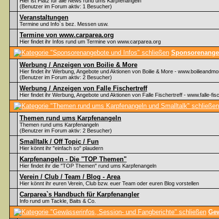
Hier ist Platz für alle News rund ums Karpfenangeln
(Benutzer im Forum aktiv: 1 Besucher)
Veranstaltungen
Termine und Info`s bez. Messen usw.
Termine von www.carparea.org
Hier findet ihr Infos rund um Termine von www.carparea.org
Sponsorenangeb
Werbung / Anzeigen von Boilie & More
Hier findet ihr Werbung, Angebote und Aktionen von Boilie & More - www.boilieandmo
(Benutzer im Forum aktiv: 2 Besucher)
Werbung / Anzeigen von Falle Fischertreff
Hier findet ihr Werbung, Angebote und Aktionen von Falle Fischertreff - www.falle-fisc
Themen rund ums Karpfenangeln
Themen rund ums Karpfenangeln
(Benutzer im Forum aktiv: 2 Besucher)
Smalltalk / Off Topic / Fun
Hier könnt ihr "einfach so" plaudern
Karpfenangeln - Die "TOP Themen"
Hier findet ihr die "TOP Themen" rund ums Karpfenangeln
Verein / Club / Team / Blog - Area
Hier könnt ihr euren Verein, Club bzw. euer Team oder euren Blog vorstellen
Carparea`s Handbuch für Karpfenangler
Info rund um Tackle, Baits & Co.
Gew