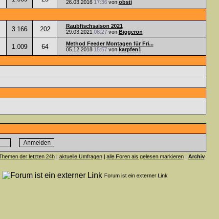
26.03.2016
17:36
von
obsti
Raubfischsaison 2021
3.166
202
29.03.2021
08:27
von
Biggeron
Method Feeder Montagen für Fri...
1.009
64
05.12.2018
15:57
von
karpfen1
Themen der letzten 24h
|
aktuelle Umfragen
|
alle Foren als gelesen markieren
|
Archiv
n
Forum ist ein externer Link