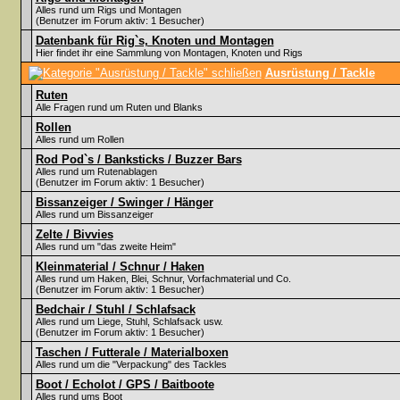
Alles rund um Rigs und Montagen
(Benutzer im Forum aktiv: 1 Besucher)
Datenbank für Rig`s, Knoten und Montagen
Hier findet ihr eine Sammlung von Montagen, Knoten und Rigs
Ausrüstung / Tackle
Ruten
Alle Fragen rund um Ruten und Blanks
Rollen
Alles rund um Rollen
Rod Pod`s / Banksticks / Buzzer Bars
Alles rund um Rutenablagen
(Benutzer im Forum aktiv: 1 Besucher)
Bissanzeiger / Swinger / Hänger
Alles rund um Bissanzeiger
Zelte / Bivvies
Alles rund um "das zweite Heim"
Kleinmaterial / Schnur / Haken
Alles rund um Haken, Blei, Schnur, Vorfachmaterial und Co.
(Benutzer im Forum aktiv: 1 Besucher)
Bedchair / Stuhl / Schlafsack
Alles rund um Liege, Stuhl, Schlafsack usw.
(Benutzer im Forum aktiv: 1 Besucher)
Taschen / Futterale / Materialboxen
Alles rund um die "Verpackung" des Tackles
Boot / Echolot / GPS / Baitboote
Alles rund ums Boot