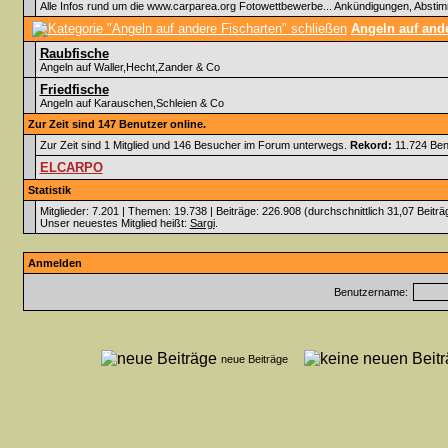
Alle Infos rund um die www.carparea.org Fotowettbewerbe... Ankündigungen, Abst
Angeln auf ande
Raubfische
Angeln auf Waller,Hecht,Zander & Co
Friedfische
Angeln auf Karauschen,Schleien & Co
Zur Zeit sind 147 Benutzer online.
Zur Zeit sind 1 Mitglied und 146 Besucher im Forum unterwegs.
Rekord:
11.724 Ben
ELCARPO
Statistik
Mitglieder: 7.201 | Themen: 19.738 | Beiträge: 226.908 (durchschnittlich 31,07 Beiträ
Unser neuestes Mitglied heißt:
Sargi
.
Anmelden
Benutzername:
neue Beiträge