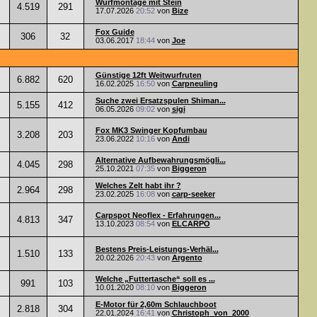
Wurfmontage mit Stein
4.519
291
17.07.2026
20:52
von
Bize
Fox Guide
306
32
03.06.2017
18:44
von
Joe
Günstige 12ft Weitwurfruten
6.882
620
16.02.2025
16:50
von
Carpneuling
Suche zwei Ersatzspulen Shiman...
5.155
412
06.05.2026
09:02
von
sigi
Fox MK3 Swinger Kopfumbau
3.208
203
23.06.2022
10:16
von
Andi
Alternative Aufbewahrungsmögli...
4.045
298
25.10.2021
07:35
von
Biggeron
Welches Zelt habt ihr ?
2.964
298
23.02.2025
16:08
von
carp-seeker
Carpspot Neoflex - Erfahrungen...
4.813
347
13.10.2023
08:54
von
ELCARPO
Bestens Preis-Leistungs-Verhäl...
1.510
133
20.02.2026
20:43
von
Argento
Welche „Futtertasche“ soll es ...
991
103
10.01.2020
08:10
von
Biggeron
E-Motor für 2,60m Schlauchboot
2.818
304
22.01.2024
16:41
von
Christoph_von_2000