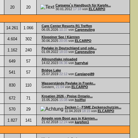
Carparea`s Handbuch für Karpfe...
20
20
30.01.2012
17:18
von
ELCARPO
Carp Center Resorts R1 Treffen
14.261
1.066
06.05.2026
10:37
von
Carpneuling
Klopeiner See / Kärnten
4.604
302
30.06.2025
20:05
von
ELCARPO
Paylake in Deutschland und ode...
1.162
240
01.09.2022
18:03
von
Carpneuling
Allroundlake reloaded
649
57
14.02.2023
06:36
von
harryhai
Bridge Lake
541
57
25.07.2019
22:12
von
Carplangi89
Wasserstände Paylake in Frankr...
830
110
Gestern,
21:04
von
ELCARPO
Kroatien 2026 - Preise Ontario...
672
71
15.05.2026
15:08
von
hoiffoi
Zecken ! - FSME Zeckenschutzim...
570
29
11.04.2019
18:15
von
ELCARPO
Angeln vom Boot aus in Kärnten...
1.827
141
21.02.2018
12:24
von
karpfen1