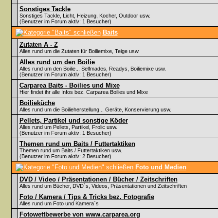
Sonstiges Tackle
Sonstiges Tackle, Licht, Heizung, Kocher, Outdoor usw.
(Benutzer im Forum aktiv: 1 Besucher)
Baits
Zutaten A - Z
Alles rund um die Zutaten für Boiliemixe, Teige usw.
Alles rund um den Boilie
Alles rund um den Boilie... Selfmades, Readys, Boiliemixe usw.
(Benutzer im Forum aktiv: 1 Besucher)
Carparea Baits - Boilies und Mixe
Hier findet ihr alle Infos bez. Carparea Boilies und Mixe
Boilieküche
Alles rund um die Boilieherstellung... Geräte, Konservierung usw.
Pellets, Partikel und sonstige Köder
Alles rund um Pellets, Partikel, Frolic usw.
(Benutzer im Forum aktiv: 1 Besucher)
Themen rund um Baits / Futtertaktiken
Themen rund um Baits / Futtertaktiken usw.
(Benutzer im Forum aktiv: 2 Besucher)
Foto und Medien
DVD / Video / Präsentationen / Bücher / Zeitschriften
Alles rund um Bücher, DVD`s, Videos, Präsentationen und Zeitschriften
Foto / Kamera / Tips & Tricks bez. Fotografie
Alles rund um Foto und Kamera`s
Fotowettbewerbe von www.carparea.org