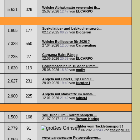
Welche Abhakmatte verwendet ih...
5.631
329
25.07.2026
12:47
von
ELCARPO
Spekulatius- und Lebkuchengewü...
1.985
177
02.12.2025
08:27
von
Biggeron
Welche Boiliesorte für 2026 ?
7.328
550
27.04.2026
12:58
von
Carpneuling
Carparea Baits Fänge
2.235
27
12.06.2026
20:39
von
ELCARPO
Boiliemaschine in 16 oder 18mm...
1.620
113
25.06.2026
18:39
von
mcfly
Angeln mit Pellets, Tips und F...
2.627
231
29.09.2025
19:40
von
karpfen1
Angeln mit Maiskette im Kanal-...
2.900
225
12.01.2026
21:42
von
rainer.f
You Tube Film - Karpfenangeln ...
1.500
168
21.07.2017
11:52
von
Ruwen Koring
Bilder vom Tackletransport !
2.779
91
03.06.2025
09:43
von
theking1959
www.carparea.org Fotowettbewer...
1.069
25