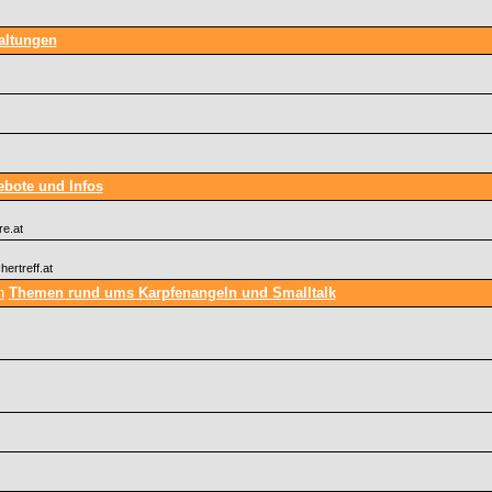
altungen
bote und Infos
re.at
hertreff.at
Themen rund ums Karpfenangeln und Smalltalk