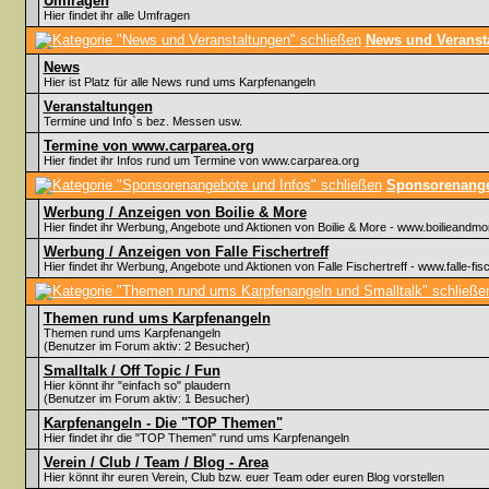
Umfragen
Hier findet ihr alle Umfragen
News und Veranst
News
Hier ist Platz für alle News rund ums Karpfenangeln
Veranstaltungen
Termine und Info`s bez. Messen usw.
Termine von www.carparea.org
Hier findet ihr Infos rund um Termine von www.carparea.org
Sponsorenange
Werbung / Anzeigen von Boilie & More
Hier findet ihr Werbung, Angebote und Aktionen von Boilie & More - www.boilieandmo
Werbung / Anzeigen von Falle Fischertreff
Hier findet ihr Werbung, Angebote und Aktionen von Falle Fischertreff - www.falle-fisc
Themen rund ums Karpfenangeln
Themen rund ums Karpfenangeln
(Benutzer im Forum aktiv: 2 Besucher)
Smalltalk / Off Topic / Fun
Hier könnt ihr "einfach so" plaudern
(Benutzer im Forum aktiv: 1 Besucher)
Karpfenangeln - Die "TOP Themen"
Hier findet ihr die "TOP Themen" rund ums Karpfenangeln
Verein / Club / Team / Blog - Area
Hier könnt ihr euren Verein, Club bzw. euer Team oder euren Blog vorstellen