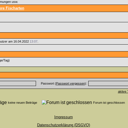
immungen usw.
re Fischarten
utzer am 16.04.2022
13:07
.
ge/Tag)
Passwort (
Passwort vergessen
):
aktive 
keine neuen Beiträge
Forum ist geschlosse
Impressum
Datenschutzerklärung (DSGVO)