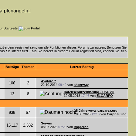
ußerdem registriert sein, um alle Funktionen dieses Forums zu nutzen. Benutzen Sie
 Sie interessiert. Falls Sie bereits in diesem Forum registriert sind, können Sie sich
Beiträge
Themen
Letzter Beitrag
Avatare ?
106
2
22.10.2014
09:42
von
shortway
Datenschutzerklärung - DSGVO
13
8
12.05.2018
17:46
von
ELCARPO
18 Jahre www.carparea.org
939
67
20.08.2025
12:16
von
Carpneuling
Servus
15.117
2.332
08.07.2026
07:29
von
Biggeron