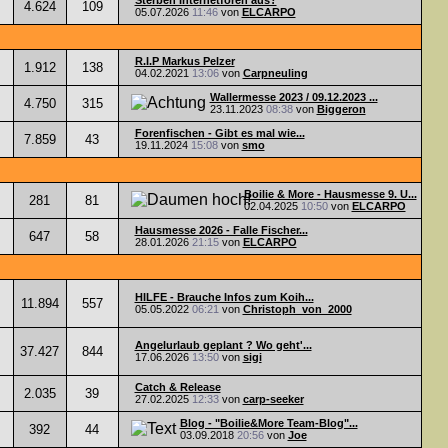
Sterben Internetforen aus?
4.624
109
05.07.2026
11:46
von
ELCARPO
R.I.P Markus Pelzer
1.912
138
04.02.2021
13:06
von
Carpneuling
Wallermesse 2023 / 09.12.2023 ...
4.750
315
23.11.2023
08:38
von
Biggeron
Forenfischen - Gibt es mal wie...
7.859
43
19.11.2024
15:08
von
smo
Boilie & More - Hausmesse 9. U...
281
81
02.04.2025
10:50
von
ELCARPO
Hausmesse 2026 - Falle Fischer...
647
58
28.01.2026
21:15
von
ELCARPO
HILFE - Brauche Infos zum Koih...
11.894
557
05.05.2022
06:21
von
Christoph_von_2000
Angelurlaub geplant ? Wo geht'...
37.427
844
17.06.2026
13:50
von
sigi
Catch & Release
2.035
39
27.02.2025
12:33
von
carp-seeker
Blog - "Boilie&More Team-Blog"...
392
44
03.09.2018
20:56
von
Joe