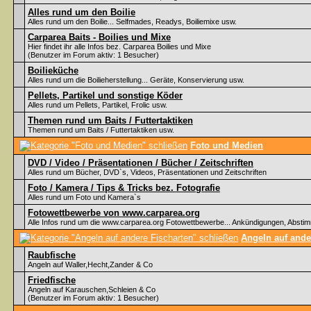
Alles rund um den Boilie
Alles rund um den Boilie... Selfmades, Readys, Boiliemixe usw.
Carparea Baits - Boilies und Mixe
Hier findet ihr alle Infos bez. Carparea Boilies und Mixe
(Benutzer im Forum aktiv: 1 Besucher)
Boilieküche
Alles rund um die Boilieherstellung... Geräte, Konservierung usw.
Pellets, Partikel und sonstige Köder
Alles rund um Pellets, Partikel, Frolic usw.
Themen rund um Baits / Futtertaktiken
Themen rund um Baits / Futtertaktiken usw.
Foto und Medien
DVD / Video / Präsentationen / Bücher / Zeitschriften
Alles rund um Bücher, DVD`s, Videos, Präsentationen und Zeitschriften
Foto / Kamera / Tips & Tricks bez. Fotografie
Alles rund um Foto und Kamera`s
Fotowettbewerbe von www.carparea.org
Alle Infos rund um die www.carparea.org Fotowettbewerbe... Ankündigungen, Abst
Angeln auf ande
Raubfische
Angeln auf Waller,Hecht,Zander & Co
Friedfische
Angeln auf Karauschen,Schleien & Co
(Benutzer im Forum aktiv: 1 Besucher)