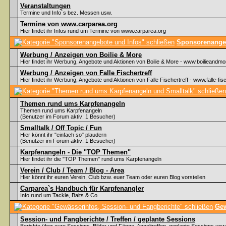
Veranstaltungen
Termine und Info`s bez. Messen usw.
Termine von www.carparea.org
Hier findet ihr Infos rund um Termine von www.carparea.org
Sponsorenangeb
Werbung / Anzeigen von Boilie & More
Hier findet ihr Werbung, Angebote und Aktionen von Boilie & More - www.boilieandmo
Werbung / Anzeigen von Falle Fischertreff
Hier findet ihr Werbung, Angebote und Aktionen von Falle Fischertreff - www.falle-fisc
Themen rund ums Karpfenangeln
Themen rund ums Karpfenangeln
(Benutzer im Forum aktiv: 1 Besucher)
Smalltalk / Off Topic / Fun
Hier könnt ihr "einfach so" plaudern
(Benutzer im Forum aktiv: 1 Besucher)
Karpfenangeln - Die "TOP Themen"
Hier findet ihr die "TOP Themen" rund ums Karpfenangeln
Verein / Club / Team / Blog - Area
Hier könnt ihr euren Verein, Club bzw. euer Team oder euren Blog vorstellen
Carparea`s Handbuch für Karpfenangler
Info rund um Tackle, Baits & Co.
Gew
Session- und Fangberichte / Treffen / geplante Sessions