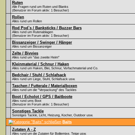
Ruten
Alle Fragen rund um Ruten und Blanks
(Benutzer im Forum aktiv: 1 Besucher)
Rollen
Alles rund um Rollen
Rod Pod`s / Banksticks / Buzzer Bars
Alles rund um Rutenablagen
(Benutzer im Forum aktiv: 1 Besucher)
Bissanzeiger / Swinger / Hänger
Alles rund um Bissanzeiger
Zelte / Bivvies
Alles rund um "das zweite Heim"
Kleinmaterial / Schnur / Haken
Alles rund um Haken, Blei, Schnur, Vorfachmaterial und Co.
Bedchair / Stuhl / Schlafsack
Alles rund um Liege, Stuhl, Schlafsack usw.
Taschen / Futterale / Materialboxen
Alles rund um die "Verpackung" des Tackles
Boot / Echolot / GPS / Baitboote
Alles rund ums Boot
(Benutzer im Forum aktiv: 1 Besucher)
Sonstiges Tackle
Sonstiges Tackle, Licht, Heizung, Kocher, Outdoor usw.
Baits
Zutaten A - Z
Alles rund um die Zutaten für Boiliemixe, Teige usw.